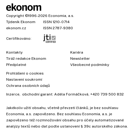
Copyright
©1996-2026
Economia, a.s.
Týdeník Ekonom
ISSN 1210-0714
ekonom.cz
ISSN 2787-9380
Certifikováno:
Kontakty
Kariéra
Tiráž redakce Ekonom
Newsletter
Předplatné
Všeobecné podmínky
Prohlášení o cookies
Nastavení soukromí
Ochrana osobních údajů
Inzerce
, obchodní garant:
Adéla Formáčková
,
+420 739 500 832
Jakékoliv užití obsahu, včetně převzetí článků, je bez souhlasu
Economia, a.s. zapovězeno. Bez souhlasu Economia, a.s. je
zapovězeno též rozmnožování obsahu pro účely automatizované
analýzy textů nebo dat podle ustanovení § 39c autorského zákona.