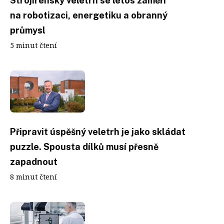
Strojírenský veletrh se letos zaměří
na robotizaci, energetiku a obranný
průmysl
5 minut čtení
Připravit úspěšný veletrh je jako skládat
puzzle. Spousta dílků musí přesně
zapadnout
8 minut čtení