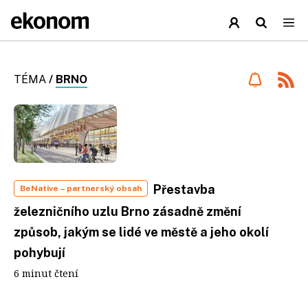
TÉMA
/
BRNO
Přestavba
BeNative
– partnerský obsah
železničního uzlu Brno zásadně změní
způsob, jakým se lidé ve městě a jeho okolí
pohybují
6 minut čtení