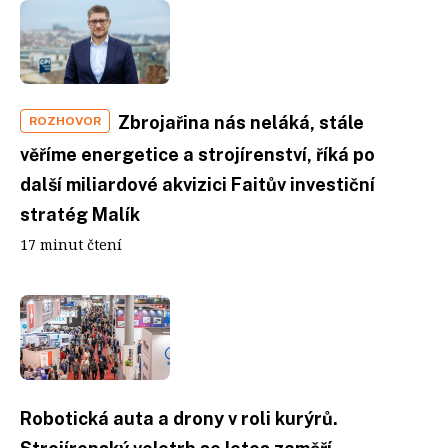
Zbrojařina nás neláká, stále
ROZHOVOR
věříme energetice a strojírenství, říká po
další miliardové akvizici Faitův investiční
stratég Malík
17 minut čtení
Robotická auta a drony v roli kurýrů.