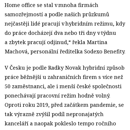
Home office se stal v mnoha firmách
samozřejmostí a podle našich průzkumů
nejčastěji lidé pracují v hybridním režimu, kdy
do práce docházejí dva nebo tři dny v týdnu
a zbytek pracují odjinud,“ řekla Martina
Machová, personální ředitelka Sodexo Benefity.
V Česku je podle Radky Novak hybridní způsob
práce běžnější u zahraničních firem s více než
50 zaměstnanci, ale i menší české společnosti
ponechávají pracovní režim hodně volný.
Oproti roku 2019, před začátkem pandemie, se
tak výrazně zvýšil podíl nepronajatých
kanceláří a naopak pokleslo tempo ročního