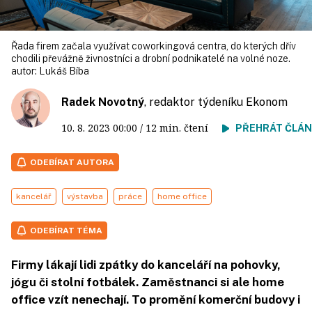
Řada firem začala využívat coworkingová centra, do kterých dřív
chodili převážně živnostníci a drobní podnikatelé na volné noze.
autor:
Lukáš Bíba
Radek Novotný
, redaktor týdeníku Ekonom
10. 8. 2023
00:00
/ 12 min. čtení
PŘEHRÁT ČLÁ
ODEBÍRAT AUTORA
kancelář
výstavba
práce
home office
ODEBÍRAT TÉMA
Firmy lákají lidi zpátky do kanceláří na pohovky,
jógu či stolní fotbálek. Zaměstnanci si ale home
office vzít nenechají. To promění komerční budovy i