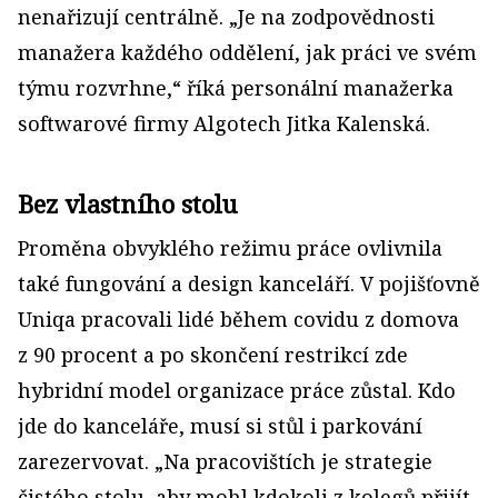
nenařizují centrálně. „Je na zodpovědnosti
manažera každého oddělení, jak práci ve svém
týmu rozvrhne,“ říká personální manažerka
softwarové firmy Algotech Jitka Kalenská.
Bez vlastního stolu
Proměna obvyklého režimu práce ovlivnila
také fungování a design kanceláří. V pojišťovně
Uniqa pracovali lidé během covidu z domova
z 90 procent a po skončení restrikcí zde
hybridní model organizace práce zůstal. Kdo
jde do kanceláře, musí si stůl i parkování
zarezervovat. „Na pracovištích je strategie
čistého stolu, aby mohl kdokoli z kolegů přijít,