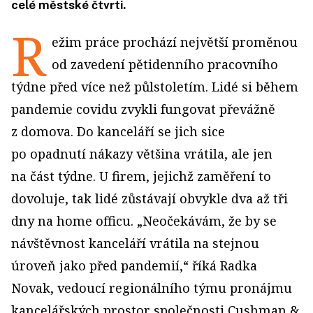
celé městské čtvrti.
R
ežim práce prochází největší proměnou
od zavedení pětidenního pracovního
týdne před více než půlstoletím. Lidé si během
pandemie covidu zvykli fungovat převážně
z domova. Do kanceláří se jich sice
po opadnutí nákazy většina vrátila, ale jen
na část týdne. U firem, jejichž zaměření to
dovoluje, tak lidé zůstávají obvykle dva až tři
dny na home officu. „Neočekávám, že by se
návštěvnost kanceláří vrátila na stejnou
úroveň jako před pandemií,“ říká Radka
Novak, vedoucí regionálního týmu pronájmu
kancelářských prostor společnosti Cushman &