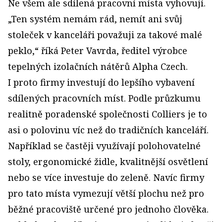
Ne všem ale sdílená pracovní místa vyhovují.
„Ten systém nemám rád, nemít ani svůj
stoleček v kanceláři považuji za takové malé
peklo,“ říká Peter Vavrda, ředitel výrobce
tepelných izolačních nátěrů Alpha Czech.
I proto firmy investují do lepšího vybavení
sdílených pracovních míst. Podle průzkumu
realitně poradenské společnosti Colliers je to
asi o polovinu víc než do tradičních kanceláří.
Například se častěji využívají polohovatelné
stoly, ergonomické židle, kvalitnější osvětlení
nebo se více investuje do zeleně. Navíc firmy
pro tato místa vymezují větší plochu než pro
běžné pracoviště určené pro jednoho člověka.