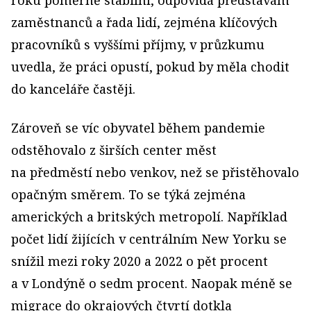
roku poměrně stabilní, odpovídá představám
zaměstnanců a řada lidí, zejména klíčových
pracovníků s vyššími příjmy, v průzkumu
uvedla, že práci opustí, pokud by měla chodit
do kanceláře častěji.
Zároveň se víc obyvatel během pandemie
odstěhovalo z širších center měst
na předměstí nebo venkov, než se přistěhovalo
opačným směrem. To se týká zejména
amerických a britských metropolí. Například
počet lidí žijících v centrálním New Yorku se
snížil mezi roky 2020 a 2022 o pět procent
a v Londýně o sedm procent. Naopak méně se
migrace do okrajových čtvrtí dotkla