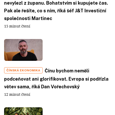
nevylezl z županu. Bohatstvím si kupujete čas.
Pak ale řešíte, co s ním, říká šéf J&T Investiční
společnosti Martinec
15 minut čtení
Čínu bychom neměli
ČÍNSKÁ EKONOMIKA
podceňovat ani glorifikovat. Evropa si podřízla
větev sama, říká Dan Vořechovský
12 minut čtení