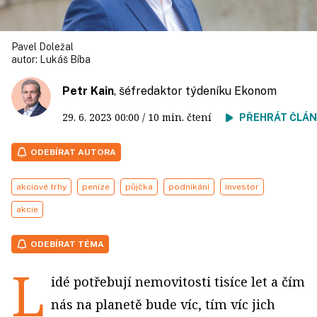
Pavel Doležal
autor:
Lukáš Bíba
Petr Kain
, šéfredaktor týdeníku Ekonom
29. 6. 2023
00:00
/ 10 min. čtení
PŘEHRÁT ČLÁ
ODEBÍRAT AUTORA
akciové trhy
peníze
půjčka
podnikání
investor
akcie
ODEBÍRAT TÉMA
L
idé potřebují nemovitosti tisíce let a čím
nás na planetě bude víc, tím víc jich