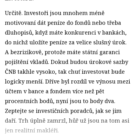
Určitě. Investoři jsou mnohem méně
motivovaní dát peníze do fondů nebo třeba
dluhopisů, když máte konkurenci v bankách,
do nichž uložíte peníze za velice slušný úrok.
A bezrizikově, protože máte státní garanci
pojištění vkladů. Dokud budou úrokové sazby
ČNB takhle vysoko, tak chuť investovat bude
logicky menší. Dříve byl rozdíl ve výnosu mezi
účtem v bance a fondem více než pět
procentních bodů, nyní jsou to body dva.
Zeptejte se investičních poradců, jak se jim
daří. Trh úplně zamrzl, hůř už jsou na tom asi
jen realitní makléři.