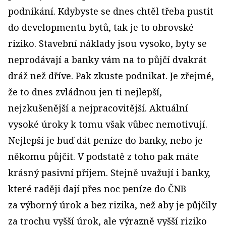
podnikání. Kdybyste se dnes chtěl třeba pustit
do developmentu bytů, tak je to obrovské
riziko. Stavební náklady jsou vysoko, byty se
neprodávají a banky vám na to půjčí dvakrát
dráž než dříve. Pak zkuste podnikat. Je zřejmé,
že to dnes zvládnou jen ti nejlepší,
nejzkušenější a nejpracovitější. Aktuální
vysoké úroky k tomu však vůbec nemotivují.
Nejlepší je buď dát peníze do banky, nebo je
někomu půjčit. V podstatě z toho pak máte
krásný pasivní příjem. Stejně uvažují i banky,
které raději dají přes noc peníze do ČNB
za výborný úrok a bez rizika, než aby je půjčily
za trochu vyšší úrok, ale výrazně vyšší riziko