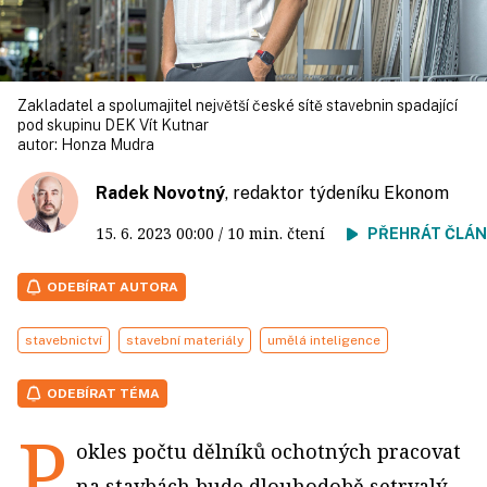
Zakladatel a spolumajitel největší české sítě stavebnin spadající
pod skupinu DEK Vít Kutnar
autor:
Honza Mudra
Radek Novotný
, redaktor týdeníku Ekonom
15. 6. 2023
00:00
/ 10 min. čtení
PŘEHRÁT ČLÁ
ODEBÍRAT AUTORA
stavebnictví
stavební materiály
umělá inteligence
ODEBÍRAT TÉMA
P
okles počtu dělníků ochotných pracovat
na stavbách bude dlouhodobě setrvalý.