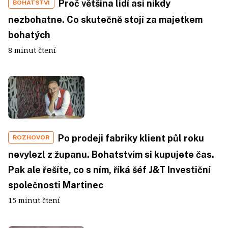
Proč většina lidí asi nikdy
BOHATSTVÍ
nezbohatne. Co skutečně stojí za majetkem
bohatých
8 minut čtení
Po prodeji fabriky klient půl roku
ROZHOVOR
nevylezl z županu. Bohatstvím si kupujete čas.
Pak ale řešíte, co s ním, říká šéf J&T Investiční
společnosti Martinec
15 minut čtení