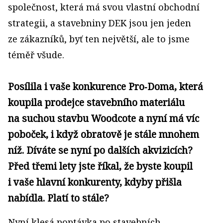
společnost, která má svou vlastní obchodní
strategii, a stavebniny DEK jsou jen jeden
ze zákazníků, byť ten největší, ale to jsme
téměř všude.
Posílila i vaše konkurence Pro‑Doma, která
koupila prodejce stavebního materiálu
na suchou stavbu Woodcote a nyní má víc
poboček, i když obratově je stále mnohem
níž. Díváte se nyní po dalších akvizicích?
Před třemi lety jste říkal, že byste koupil
i vaše hlavní konkurenty, kdyby přišla
nabídla. Platí to stále?
Nyní klesá poptávka po stavebních