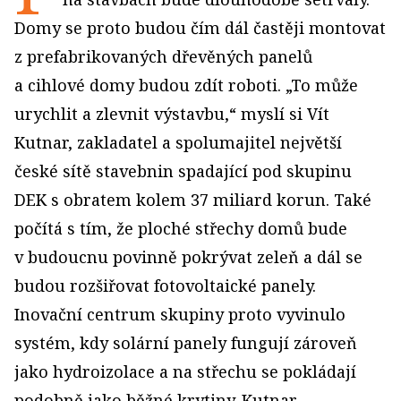
Domy se proto budou čím dál častěji montovat
z prefabrikovaných dřevěných panelů
a cihlové domy budou zdít roboti. „To může
urychlit a zlevnit výstavbu,“ myslí si Vít
Kutnar, zakladatel a spolumajitel největší
české sítě stavebnin spadající pod skupinu
DEK s obratem kolem 37 miliard korun. Také
počítá s tím, že ploché střechy domů bude
v budoucnu povinně pokrývat zeleň a dál se
budou rozšiřovat fotovoltaické panely.
Inovační centrum skupiny proto vyvinulo
systém, kdy solární panely fungují zároveň
jako hydroizolace a na střechu se pokládají
podobně jako běžné krytiny. Kutnar