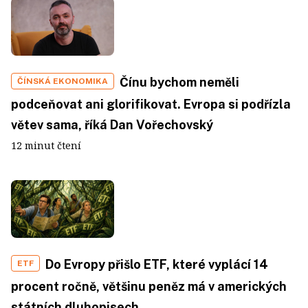
Čínu bychom neměli
ČÍNSKÁ EKONOMIKA
podceňovat ani glorifikovat. Evropa si podřízla
větev sama, říká Dan Vořechovský
12 minut čtení
Do Evropy přišlo ETF, které vyplácí 14
ETF
procent ročně, většinu peněz má v amerických
státních dluhopisech