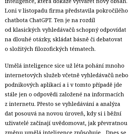
inteligence, která dokáže vytvářet nový obsah.
Loni v listopadu firma představila pokročilého
chatbota ChatGPT. Ten je na rozdíl
od klasických vyhledávačů schopný odpovídat
na dlouhé otázky, skládat básně či debatovat
o složitých filozofických tématech.
Umělá inteligence sice už léta pohání mnoho
internetových služeb včetně vyhledávačů nebo
podnikových aplikací a i v tomto případě jde
stále jen o odpovědi založené na informacích
z internetu. Přesto se vyhledávání a analýza
dat posouvá na novou úroveň, kdy si i běžní
uživatelé začínají uvědomovat, jak převratnou
změnu umělá inteligence způsobuje. „Dnes se