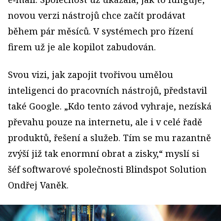
novou verzi nástrojů chce začít prodávat
během pár měsíců. V systémech pro řízení
firem už je ale kopilot zabudován.
Svou vizi, jak zapojit tvořivou umělou
inteligenci do pracovních nástrojů, představil
také Google. „Kdo tento závod vyhraje, nezíská
převahu pouze na internetu, ale i v celé řadě
produktů, řešení a služeb. Tím se mu razantně
zvýší již tak enormní obrat a zisky,“ myslí si
šéf softwarové společnosti Blindspot Solution
Ondřej Vaněk.