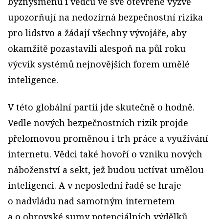
byznysmenů i vědců ve své otevřené výzvě
upozorňují na nedozírná bezpečnostní rizika
pro lidstvo a žádají všechny vývojáře, aby
okamžitě pozastavili alespoň na půl roku
výcvik systémů nejnovějších forem umělé
inteligence.
V této globální partii jde skutečně o hodně.
Vedle nových bezpečnostních rizik projde
přelomovou proměnou i trh práce a využívání
internetu. Vědci také hovoří o vzniku nových
náboženství a sekt, jež budou uctívat umělou
inteligenci. A v neposlední řadě se hraje
o nadvládu nad samotným internetem
a o obrovské sumy potenciálních výdělků.