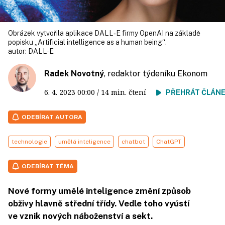
Obrázek vytvořila aplikace DALL‑E firmy OpenAI na základě
popisku „Artificial intelligence as a human being“.
autor:
DALL-E
Radek Novotný
, redaktor týdeníku Ekonom
6. 4. 2023
00:00
/ 14 min. čtení
PŘEHRÁT ČLÁN
ODEBÍRAT AUTORA
technologie
umělá inteligence
chatbot
ChatGPT
ODEBÍRAT TÉMA
Nové formy umělé inteligence změní způsob
obživy hlavně střední třídy. Vedle toho vyústí
ve vznik nových náboženství a sekt.