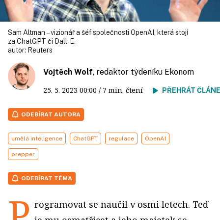
Sam Altman – vizionář a šéf společnosti OpenAI, která stojí
za ChatGPT či Dall‑E.
autor:
Reuters
Vojtěch Wolf
, redaktor týdeníku Ekonom
25. 5. 2023
00:00
/ 7 min. čtení
PŘEHRÁT ČLÁN
ODEBÍRAT AUTORA
umělá inteligence
ChatGPT
regulace
OpenAI
prepper
ODEBÍRAT TÉMA
P
rogramovat se naučil v osmi letech. Teď