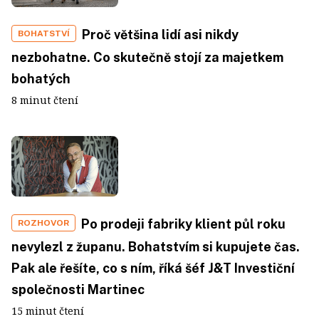
Proč většina lidí asi nikdy
BOHATSTVÍ
nezbohatne. Co skutečně stojí za majetkem
bohatých
8 minut čtení
Po prodeji fabriky klient půl roku
ROZHOVOR
nevylezl z županu. Bohatstvím si kupujete čas.
Pak ale řešíte, co s ním, říká šéf J&T Investiční
společnosti Martinec
15 minut čtení