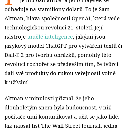
je mu osmatřicet a jeho majetek se
odhaduje na stamiliony dolarů. To je Sam
Altman, hlava společnosti OpenAI, která vede
technologickou revoluci 21. století. Její
nástroje
umělé inteligence
, jakými jsou
jazykový model ChatGPT pro vytváření textů či
Dall‑E 2 pro tvorbu obrázků, pomohly této
revoluci rozhořet se především tím, že tvůrci
dali své produkty do rukou veřejnosti volně
k užívání.
Altman v minulosti přiznal, že jeho
dlouholetým snem byla budoucnost, v níž
počítače umí komunikovat a učit se jako lidé.
Jak napsal list The Wall Street Journal, jedna