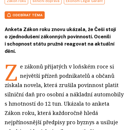
Zákon roku
silniční doprava
Ekonom Legal Garant
ODEBÍRAT TÉMA
Anketa Zákon roku znovu ukázala, že Češi stojí
o zjednodušení zákonných povinností. Ocenili
i schopnost státu pružně reagovat na aktuální
dění.
Z
e zákonů přijatých v loňském roce si
největší přízeň podnikatelů a občanů
získala novela, která zrušila povinnost platit
silniční daň pro osobní a nákladní automobily
s hmotností do 12 tun. Ukázala to anketa
Zákon roku, která každoročně hledá
nejpřínosnější předpisy pro byznys a usiluje