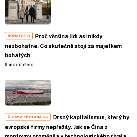
Proč většina lidí asi nikdy
BOHATSTVÍ
nezbohatne. Co skutečně stojí za majetkem
bohatých
8 minut čtení
Drsný kapitalismus, který by
ČÍNSKÁ EKONOMIKA
evropské firmy nepřežily. Jak se Čína z
montovny proměnila v technologického rivala,