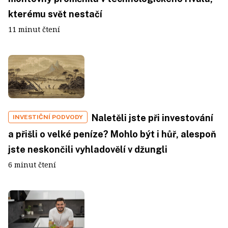
kterému svět nestačí
11 minut čtení
Naletěli jste při investování
INVESTIČNÍ PODVODY
a přišli o velké peníze? Mohlo být i hůř, alespoň
jste neskončili vyhladovělí v džungli
6 minut čtení