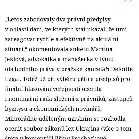
„Letos zabodovaly dva právní předpisy
v oblasti daní, ve kterých stát ukázal, že umí
zareagovat rychle a efektivně na aktuální
situaci,“ okomentovala anketu Martina
Jeklová, advokátka a manažerka v týmu
obchodního práva v pražské kanceláři Deloitte
Legal. Totéž už při výběru pětice předpisů pro
finální hlasování veřejnosti ocenila
i nominační rada složená z právníků, zástupců
byznysu a ekonomických novinářů.
Mimořádně uděleným uznáním se rozhodla
ocenit soubor zákonů lex Ukrajina (více o tom
čtěte v komentáři Jiřiny Procházkové