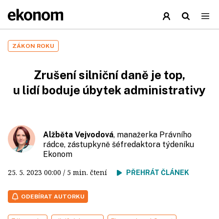
ZÁKON ROKU
Zrušení silniční daně je top,
u lidí boduje úbytek administrativy
Alžběta Vejvodová
, manažerka Právního
rádce, zástupkyně šéfredaktora týdeníku
Ekonom
25. 5. 2023
00:00
/ 5 min. čtení
PŘEHRÁT ČLÁNEK
ODEBÍRAT AUTORKU