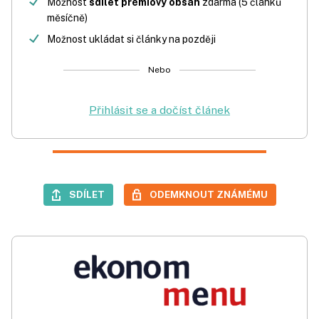
Možnost
sdílet prémiový obsah
zdarma (5 článků
měsíčně)
Možnost ukládat si články na později
Nebo
Přihlásit se a dočíst článek
SDÍLET
ODEMKNOUT ZNÁMÉMU