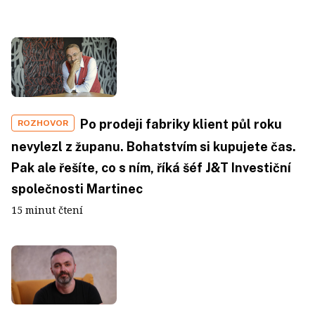
Po prodeji fabriky klient půl roku
ROZHOVOR
nevylezl z županu. Bohatstvím si kupujete čas.
Pak ale řešíte, co s ním, říká šéf J&T Investiční
společnosti Martinec
15 minut čtení