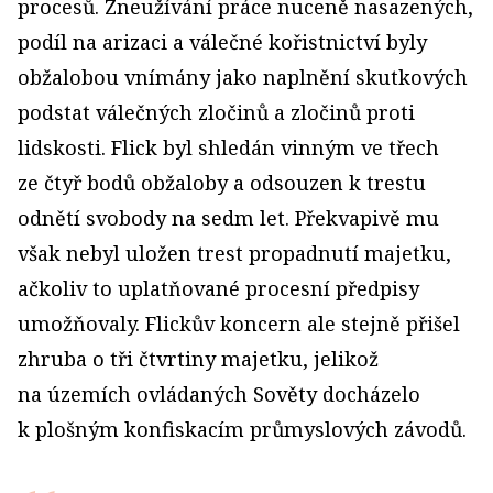
procesů. Zneužívání práce nuceně nasazených,
podíl na arizaci a válečné kořistnictví byly
obžalobou vnímány jako naplnění skutkových
podstat válečných zločinů a zločinů proti
lidskosti. Flick byl shledán vinným ve třech
ze čtyř bodů obžaloby a odsouzen k trestu
odnětí svobody na sedm let. Překvapivě mu
však nebyl uložen trest propadnutí majetku,
ačkoliv to uplatňované procesní předpisy
umožňovaly. Flickův koncern ale stejně přišel
zhruba o tři čtvrtiny majetku, jelikož
na územích ovládaných Sověty docházelo
k plošným konfiskacím průmyslových závodů.