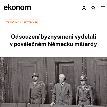
ZLOČINCI V BYZNYSU
Odsouzení byznysmeni vydělali
v poválečném Německu miliardy