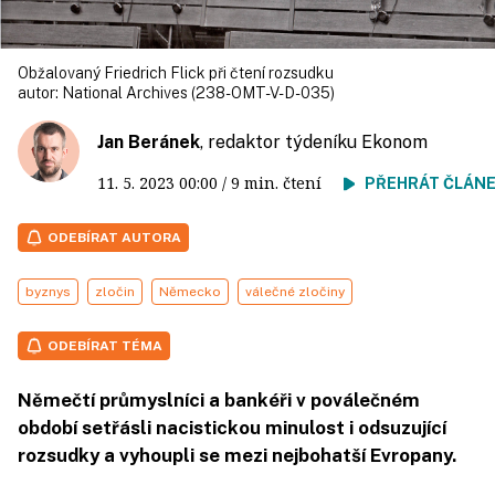
Obžalovaný Friedrich Flick při čtení rozsudku
autor:
National Archives (238-OMT-V-D-035)
Jan Beránek
, redaktor týdeníku Ekonom
11. 5. 2023
00:00
/ 9 min. čtení
PŘEHRÁT ČLÁN
ODEBÍRAT AUTORA
byznys
zločin
Německo
válečné zločiny
ODEBÍRAT TÉMA
Němečtí průmyslníci a bankéři v poválečném
období setřásli nacistickou minulost i odsuzující
rozsudky a vyhoupli se mezi nejbohatší Evropany.