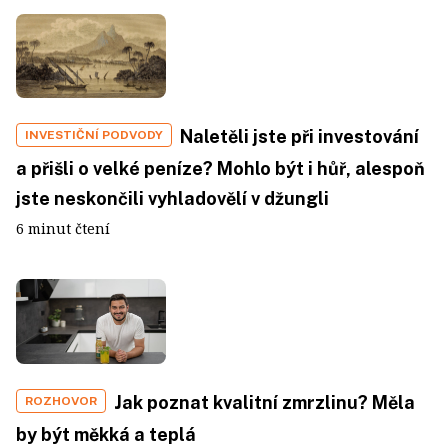
Naletěli jste při investování
INVESTIČNÍ PODVODY
a přišli o velké peníze? Mohlo být i hůř, alespoň
jste neskončili vyhladovělí v džungli
6 minut čtení
Jak poznat kvalitní zmrzlinu? Měla
ROZHOVOR
by být měkká a teplá