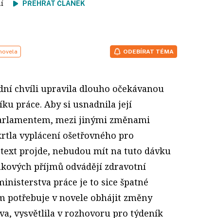
tení
PŘEHRÁT ČLÁNEK
novela
ODEBÍRAT TÉMA
dní chvíli upravila dlouho očekávanou
ku práce. Aby si usnadnila její
arlamentem, mezi jinými změnami
rtla vyplácení ošetřovného pro
text projde, nebudou mít na tuto dávku
takových příjmů odvádějí zdravotní
 ministerstva práce je to sice špatné
ím potřebuje v novele obhájit změny
a, vysvětlila v rozhovoru pro týdeník