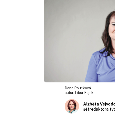
Dana Roučková
autor:
Libor Fojtík
Alžběta Vejvod
šéfredaktora t