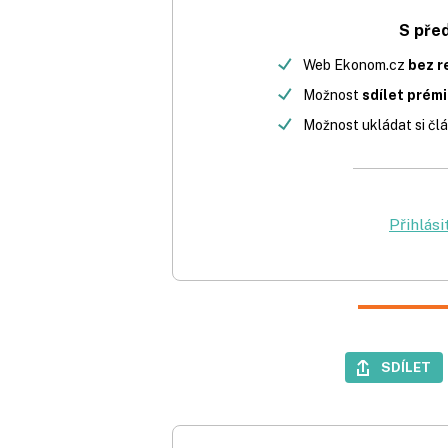
S pře
Web Ekonom.cz
bez r
Možnost
sdílet prém
Možnost ukládat si člá
Přihlási
SDÍLET