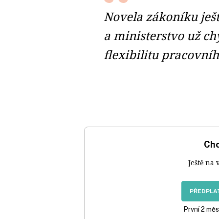
Novela zákoníku ješt
a ministerstvo už chy
flexibilitu pracovní
Chc
Ještě na 
PŘEDPLAT
První 2 měs