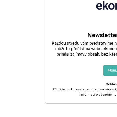
Newsletter
Každou středu vám představíme nej
můžete přečíst na webu ekonom.
přináší zajímavý obsah, bez kte
PŘIH
Odhlási
Přihlášením k newsletteru beru na vědomí,
informací o zásadách o