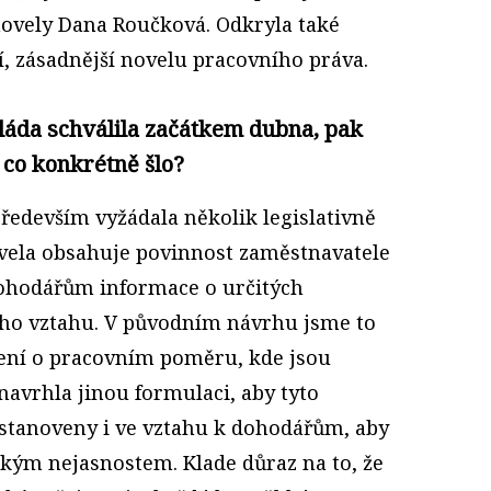
ovely Dana Roučková. Odkryla také
í, zásadnější novelu pracovního práva.
láda schválila začátkem dubna, pak
 co konkrétně šlo?
 především vyžádala několik legislativně
vela obsahuje povinnost zaměstnavatele
dohodářům informace o určitých
ho vztahu. V původním návrhu jsme to
ení o pracovním poměru, kde jsou
navrhla jinou formulaci, aby tyto
ě stanoveny i ve vztahu k dohodářům, aby
akým nejasnostem. Klade důraz na to, že