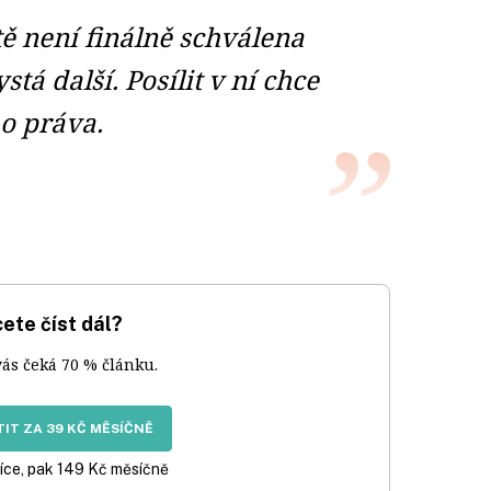
ě není finálně schválena
stá další. Posílit v ní chce
ho práva.
ete číst dál?
vás čeká 70 % článku.
IT ZA 39 KČ MĚSÍČNĚ
íce, pak 149 Kč měsíčně