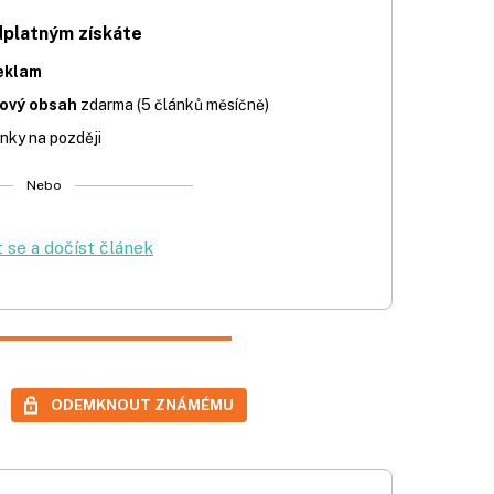
dplatným získáte
eklam
iový obsah
zdarma (5 článků měsíčně)
nky na později
Nebo
t se a dočíst článek
ODEMKNOUT ZNÁMÉMU