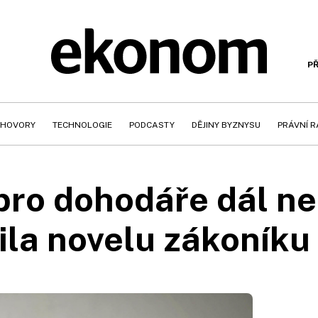
PŘ
HOVORY
TECHNOLOGIE
PODCASTY
DĚJINY BYZNYSU
PRÁVNÍ 
pro dohodáře dál ne
ila novelu zákoníku