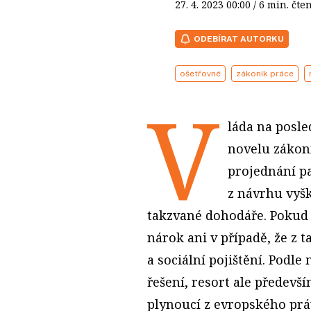
27. 4. 2023
00:00
/ 6 min. č
ODEBÍRAT AUTORKU
ošetřovné
zákoník práce
V
láda na posle
novelu zákoní
projednání p
z návrhu vyšk
takzvané dohodáře. Pokud 
nárok ani v případě, že z 
a sociální pojištění. Podle
řešení, resort ale předevš
plynoucí z evropského práv