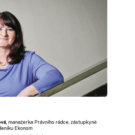
ová
, manažerka Právního rádce, zástupkyně
ýdeníku Ekonom