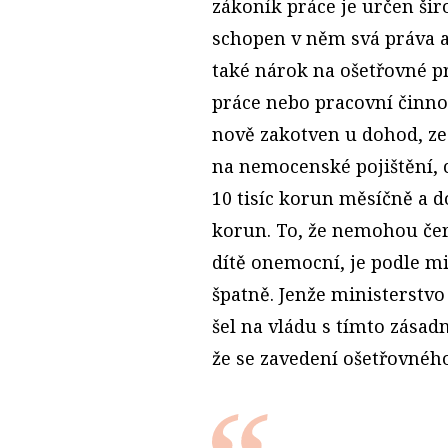
zákoník práce je určen šir
schopen v něm svá práva a
také nárok na ošetřovné pr
práce nebo pracovní činnos
nově zakotven u dohod, ze
na nemocenské pojištění, 
10 tisíc korun měsíčně a d
korun. To, že nemohou čer
dítě onemocní, je podle mi
špatně. Jenže ministerstvo
šel na vládu s tímto zása
že se zavedení ošetřovnéh