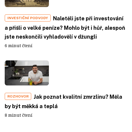
Naletěli jste při investování
INVESTIČNÍ PODVODY
a přišli o velké peníze? Mohlo být i hůř, alespoň
jste neskončili vyhladovělí v džungli
6 minut čtení
Jak poznat kvalitní zmrzlinu? Měla
ROZHOVOR
by být měkká a teplá
8 minut čtení