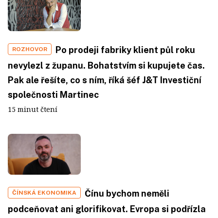
Po prodeji fabriky klient půl roku
ROZHOVOR
nevylezl z županu. Bohatstvím si kupujete čas.
Pak ale řešíte, co s ním, říká šéf J&T Investiční
společnosti Martinec
15 minut čtení
Čínu bychom neměli
ČÍNSKÁ EKONOMIKA
podceňovat ani glorifikovat. Evropa si podřízla