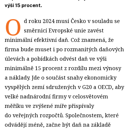
výši 15 procent.
O
d roku 2024 musí Česko v souladu se
směrnicí Evropské unie zavést
minimální efektivní daň. Což znamená, že
firma bude muset i po rozmanitých daňových
úlevách a pobídkách odvést daň ve výši
minimálně 15 procent z rozdílu mezi výnosy
a náklady. Jde o součást snahy ekonomicky
vyspělých zemí sdru­žených v G20 a OECD, aby
velké nadnárodní firmy v celosvětovém
měříku ve zvýšené míře přispívaly
do veřejných rozpočtů. Společnostem, které
odvádějí méně, začne být daň na základě