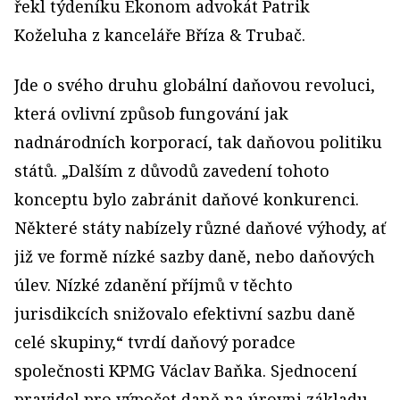
řekl týdeníku Ekonom advokát Patrik
Koželuha z kanceláře Bříza & Trubač.
Jde o svého druhu globální daňovou revoluci,
která ovlivní způsob fungování jak
nadnárodních korporací, tak daňovou politiku
států. „Dalším z důvodů zavedení tohoto
konceptu bylo zabránit daňové konkurenci.
Některé státy nabízely různé daňové výhody, ať
již ve formě nízké sazby daně, nebo daňových
úlev. Nízké zdanění příjmů v těchto
jurisdikcích snižovalo efektivní sazbu daně
celé skupiny,“ tvrdí daňový poradce
společnosti KPMG Václav Baňka. Sjednocení
pravidel pro výpočet daně na úrovni základu