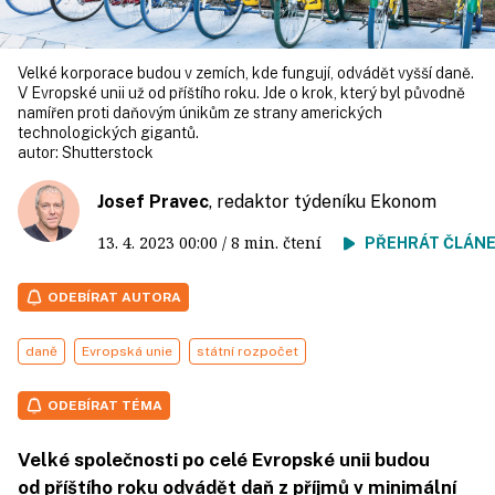
Velké korporace budou v zemích, kde fungují, odvádět vyšší daně.
V Evropské unii už od příštího roku. Jde o krok, který byl původně
namířen proti daňovým únikům ze strany amerických
technologických gigantů.
autor:
Shutterstock
Josef Pravec
, redaktor týdeníku Ekonom
13. 4. 2023
00:00
/ 8 min. čtení
PŘEHRÁT ČLÁN
ODEBÍRAT AUTORA
daně
Evropská unie
státní rozpočet
ODEBÍRAT TÉMA
Velké společnosti po celé Evropské unii budou
od příštího roku odvádět daň z příjmů v minimální