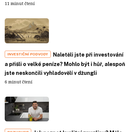
11 minut čtení
Naletěli jste při investování
INVESTIČNÍ PODVODY
a přišli o velké peníze? Mohlo být i hůř, alespoň
jste neskončili vyhladovělí v džungli
6 minut čtení