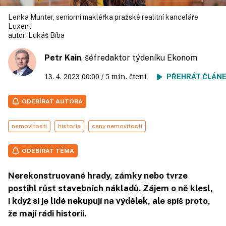
Lenka Munter, seniorní makléřka pražské realitní kanceláře
Luxent
autor:
Lukáš Bíba
Petr Kain
, šéfredaktor týdeníku Ekonom
13. 4. 2023
00:00
/ 5 min. čtení
PŘEHRÁT ČLÁN
ODEBÍRAT AUTORA
nemovitosti
historie
ceny nemovitostí
ODEBÍRAT TÉMA
Nerekonstruované hrady, zámky nebo tvrze
postihl růst stavebních nákladů. Zájem o ně klesl,
i když si je lidé nekupují na výdělek, ale spíš proto,
že mají rádi historii.