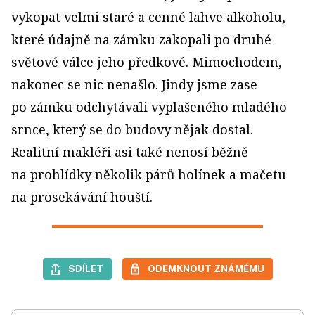
vykopat velmi staré a cenné lahve alkoholu,
které údajně na zámku za­kopali po druhé
světové válce jeho předkové. Mimochodem,
nakonec se nic nenašlo. Jindy jsme zase
po zámku odchytávali vyplašeného mladého
srnce, který se do budovy nějak dostal.
Realitní makléři asi také nenosí běžně
na prohlídky několik párů holínek a mačetu
na prosekávání houští.
SDÍLET
ODEMKNOUT ZNÁMÉMU