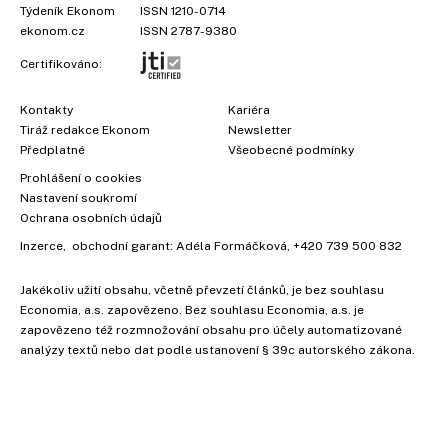
Týdeník Ekonom
ISSN 1210-0714
ekonom.cz
ISSN 2787-9380
Certifikováno:
Kontakty
Kariéra
Tiráž redakce Ekonom
Newsletter
Předplatné
Všeobecné podmínky
Prohlášení o cookies
Nastavení soukromí
Ochrana osobních údajů
Inzerce
, obchodní garant:
Adéla Formáčková
,
+420 739 500 832
Jakékoliv užití obsahu, včetně převzetí článků, je bez souhlasu
×
Economia, a.s. zapovězeno. Bez souhlasu Economia, a.s. je
zapovězeno též rozmnožování obsahu pro účely automatizované
analýzy textů nebo dat podle ustanovení § 39c autorského zákona.