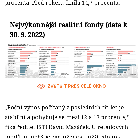
procenta. Před rokem činila 14,7 procenta.
Nejvýkonnější realitní fondy (data k
30. 9. 2022)
ZVĚTŠIT PŘES CELÉ OKNO
„Roční výnos počítaný z posledních tří let je
stabilní a pohybuje se mezi 12 a 13 procenty,“
říká ředitel ISTI David Mazáček. U retailových
fondů, u nichž je zadluženost nižší, stoupla