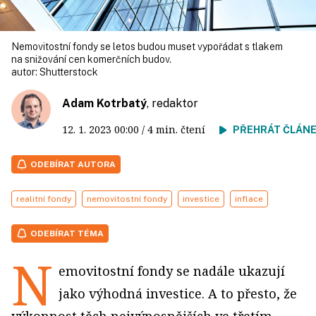
Nemovitostní fondy se letos budou muset vypořádat s tlakem
na snižování cen komerčních budov.
autor:
Shutterstock
Adam Kotrbatý
, redaktor
12. 1. 2023
00:00
/ 4 min. čtení
PŘEHRÁT ČLÁN
ODEBÍRAT AUTORA
realitní fondy
nemovitostní fondy
investice
inflace
ODEBÍRAT TÉMA
N
emovitostní fondy se nadále ukazují
jako výhodná investice. A to přesto, že