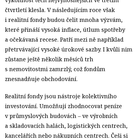
výkonnost těch nejvýnosnějších ve třetím
čtvrtletí klesla. V následujícím roce však
i realitní fondy budou čelit mnoha výzvám,
které přináší vysoká inflace, útlum spotřeby
a očekávaná recese. Patří mezi ně například
přetrvávající vysoké úrokové sazby. I kvůli nim
zůstane ještě několik měsíců trh
s nemovitostmi zamrzlý, což fondům
znesnadňuje obchodování.
Realitní fondy jsou nástroje kolektivního
investování. Umožňují zhodnocovat peníze
v průmyslových budovách – ve výrobních
a skladovacích halách, logistických centrech,
kancelářích nebo nákupních centrech. Češi si