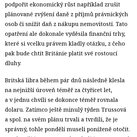
podpořit ekonomický růst například zrušit
plánované zvýšení daně z příjmů právnických
osob či snížit daň z nákupu nemovitostí. Tato
opatření ale dokonale vyděsila finanční trhy,
které si vcelku právem kladly otázku, z čeho
pak bude chtít Británie platit své rostoucí
dluhy.
Britská libra během pár dnů následně klesla
na nejnižší úroveň téměř za čtyřicet let,
a v jednu chvíli se dokonce téměř rovnala
dolaru. Zatímco ještě minulý týden Trussová
a spol. na svém plánu trvali a tvrdili, že je
správný, tohle pondělí museli poníženě otočit.