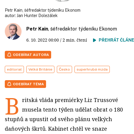
Petr Kain, šéfredaktor týdeníku Ekonom
autor:
Jan Hunter Doležálek
Petr Kain
, šéfredaktor týdeníku Ekonom
6. 10. 2022
00:00
/ 2 min. čtení
PŘEHRÁT ČLÁN
ODEBÍRAT AUTORA
editorial
Velká Británie
Česko
superhrubá mzda
ODEBÍRAT TÉMA
B
ritská vláda premiérky Liz Trussové
musela tento týden udělat obrat o 180
stupňů a upustit od svého plánu velkých
daňových škrtů. Kabinet chtěl ve snaze