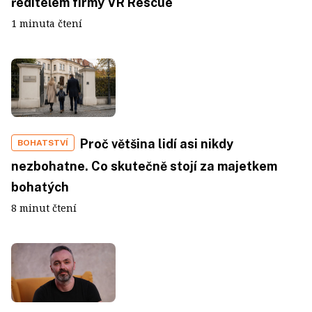
ředitelem firmy VR Rescue
1 minuta čtení
Proč většina lidí asi nikdy
BOHATSTVÍ
nezbohatne. Co skutečně stojí za majetkem
bohatých
8 minut čtení