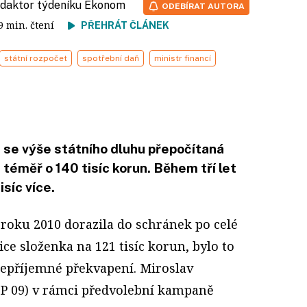
redaktor týdeníku Ekonom
ODEBÍRAT AUTORA
 9 min. čtení
PŘEHRÁT ČLÁNEK
státní rozpočet
spotřební daň
ministr financí
 se výše státního dluhu přepočítaná
 téměř o 140 tisíc korun. Během tří let
isíc více.
 roku 2010 dorazila do schránek po celé
ce složenka na 121 tisíc korun, bylo to
epříjemné překvapení. Miroslav
P 09) v rámci předvolební kampaně