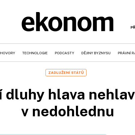
PŘ
HOVORY
TECHNOLOGIE
PODCASTY
DĚJINY BYZNYSU
PRÁVNÍ 
ZADLUŽENÍ STÁTŮ
 dluhy hlava nehlava
v nedohlednu