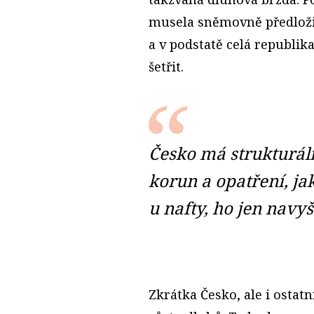
musela sněmovně předložit
a v podstatě celá republik
šetřit.
Česko má strukturáln
korun a opatření, ja
u nafty, ho jen navy
Zkrátka Česko, ale i ostat