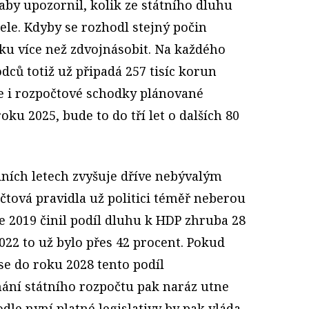
 aby upozornil, kolik ze státního dluhu
ele. Kdyby se rozhodl stejný počin
tku více než zdvojnásobit. Na každého
dců totiž už připadá 257 tisíc korun
e i rozpočtové schodky plánované
ku 2025, bude to do tří let o dalších 80
dních letech zvyšuje dříve nebývalým
tová pravidla už politici téměř neberou
ce 2019 činil podíl dluhu k HDP zhruba 28
022 to už bylo přes 42 procent. Pokud
 se do roku 2028 tento podíl
nání státního rozpočtu pak naráz utne
dle nyní platné legislativy by pak vláda