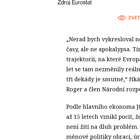
ZVĚT
„Nerad bych vykresloval n
časy, ale ne apokalypsa. 
trajektorií, na které Evrop
let se tam nezměnily reáln
tři dekády je smutné,“ řík
Roger a člen Národní rozp
Podle hlavního ekonoma J&
až 15 letech vznikl pocit,
není žití na dluh problém.
měnové politiky obrací, ú