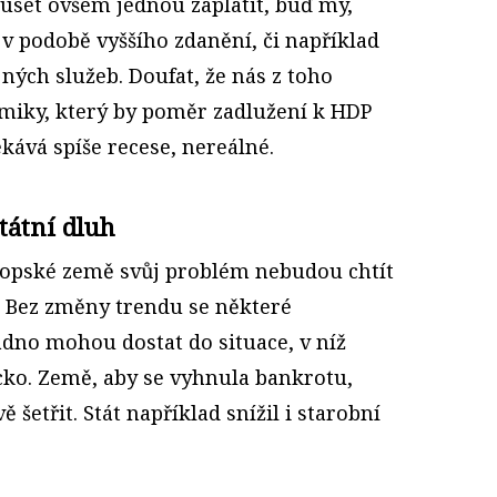
set ovšem jednou zaplatit, buď my,
ž v podobě vyššího zdanění, či například
ých služeb. Doufat, že nás z toho
miky, který by poměr zadlužení k HDP
čekává spíše recese, nereálné.
tátní dluh
ropské země svůj problém nebudou chtít
y? Bez změny trendu se některé
adno mohou dostat do situace, v níž
ecko. Země, aby se vyhnula bankrotu,
 šetřit. Stát například snížil i starobní