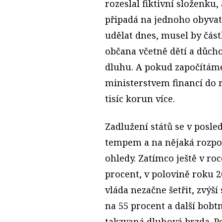
rozeslal fiktivní složenku,
připadá na jednoho obyvat
udělat dnes, musel by čás
občana včetně dětí a důcho
dluhu. A pokud započítám
ministerstvem financí do ro
tisíc korun více.
Zadlužení států se v posle
tempem a na nějaká rozpoč
ohledy. Zatímco ještě v ro
procent, v polovině roku 2
vláda nezačne šetřit, zvýší
na 55 procent a další bobt
takzvaná dluhová brzda. Po