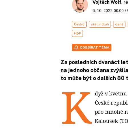
Vojtěch Wolf
, 
6. 10. 2022
00:00
/
Česko
státní dluh
daně
HDP
ODEBÍRAT TÉMA
Za posledních dvanáct let
na jednoho občana zvýšila
to může být o dalších 80 t
K
dyž v květnu
České republi
pro mnohé n
Kalousek (TO