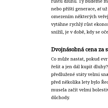
růstu dluhů. Ty budeme mu
nebo příští generace, ať u
omezením některých veřejn
vytáhne rychlý růst ekono
snížil, je v době, kdy se o
Dvojnásobná cena za s
Co může nastat, pokud ev
řešit a jen dál kupit dluh
předlužené státy velmi sn
před několika lety bylo Ř
musela začít velmi bolestivě
důchody.