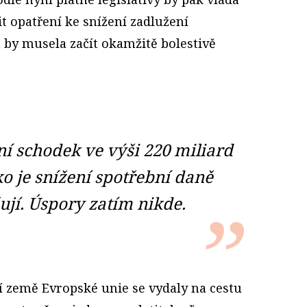
 opatření ke snížení zadlužení
a by musela začít okamžitě bolestivě
í schodek ve výši 220 miliard
ko je snížení spotřební daně
šují. Úspory zatím nikde.
ní země Evropské unie se vydaly na cestu