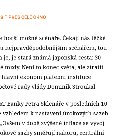
ŠIT PŘES CELÉ OKNO
ejhorší možné scénáře. Čekají nás těžké
Tím nejpravděpodobnějším scénářem, tou
a je, je stará známá japonská cesta: 30
é mzdy. Není to konec světa, ale ztratit
á hlavní ekonom platební instituce
očtové rady vlády Dominik Stroukal.
T Banky Petra Sklenáře v posledních 10
 že vzhledem k nastavení úrokových sazeb
 „Ovšem v době zvýšené inflace se vývoj
rokové sazby směřují nahoru, centrální