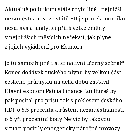
Aktuálně podnikům stále chybí lidé , nejnižší
nezaměstnanost ze států EU je pro ekonomiku
nezdravá a analytici příliš velké změny
v nejbližších měsících nečekají, jak plyne
z jejich vyjádření pro Ekonom.
Je tu samozřejmě i alternativní „černý scénář“.
Konec dodávek ruského plynu by velkou část
českého průmyslu na delší dobu zastavil.
Hlavní ekonom Patria Finance Jan Bureš by
pak počítal pro příští rok s poklesem českého
HDP o 5,5 procenta a růstem nezaměstnanosti
o čtyři procentní body. Nejvíc by takovou
situaci pocítily energeticky náročné provozy,