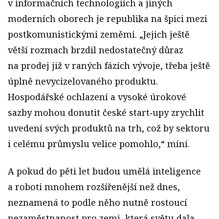
v informačních technologiích a jiných
moderních oborech je republika na špici mezi
postkomunistickými zeměmi. „Jejich ještě
větší rozmach brzdil nedostatečný důraz
na prodej již v raných fázích vývoje, třeba ještě
úplně nevycizelovaného produktu.
Hospodářské ochlazení a vysoké úrokové
sazby mohou donutit české start‑upy zrychlit
uvedení svých produktů na trh, což by sektoru
i celému průmyslu velice pomohlo,“ míní.
A pokud do pěti let budou umělá inteligence
a roboti mnohem rozšířenější než dnes,
neznamená to podle něho nutně rostoucí
nezaměstnanost pro zemi, která světu dala