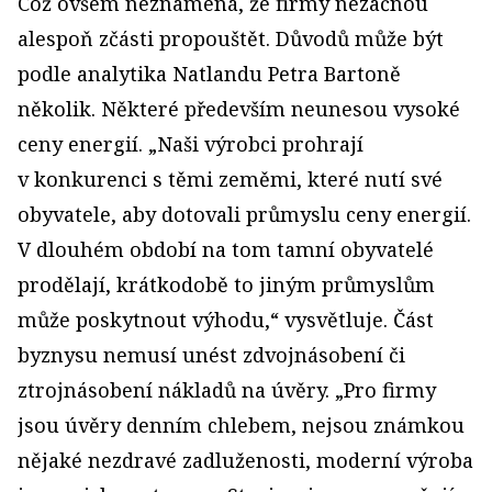
Což ovšem neznamená, že firmy nezačnou
alespoň zčásti propouštět. Důvodů může být
podle analytika Natlandu Petra Bartoně
několik. Některé především neunesou vysoké
ceny energií. „Naši výrobci prohrají
v konkurenci s těmi zeměmi, které nutí své
obyvatele, aby dotovali průmyslu ceny energií.
V dlouhém období na tom tamní obyvatelé
prodělají, krátkodobě to jiným průmyslům
může poskytnout výhodu,“ vysvětluje. Část
byznysu nemusí unést zdvojnásobení či
ztrojnásobení nákladů na úvěry. „Pro firmy
jsou úvěry denním chlebem, nejsou známkou
nějaké nezdravé zadluženosti, moderní výroba