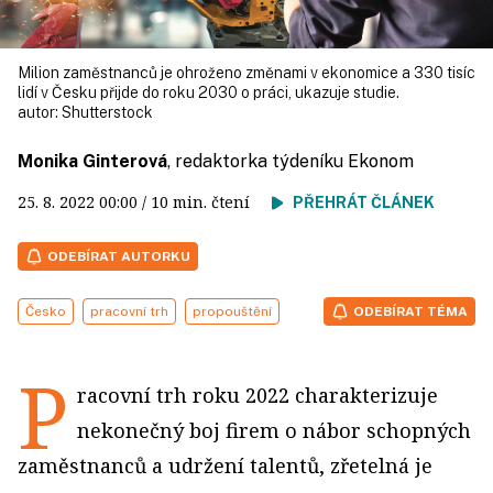
Milion zaměstnanců je ohroženo změnami v ekonomice a 330 tisíc
lidí v Česku přijde do roku 2030 o práci, ukazuje studie.
autor:
Shutterstock
Monika Ginterová
, redaktorka týdeníku Ekonom
25. 8. 2022
00:00
/ 10 min. čtení
PŘEHRÁT ČLÁNEK
ODEBÍRAT AUTORKU
Česko
pracovní trh
propouštění
ODEBÍRAT TÉMA
P
racovní trh roku 2022 charakterizuje
nekonečný boj firem o nábor schopných
zaměstnanců a udržení talentů, zřetelná je