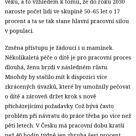
věku, a to vzhledem k tomu, že do roku 2030
naroste počet lidí ve skupině 50–65 let o 17
procent a ta se tak stane hlavní pracovní silou
v populaci.
Změna přístupu je žádoucí i u maminek.
Několikaletá péče o dítě je pro pracovní proces
dlouhá, ženu brzdí v následném růstu.
Mnohdy by stačilo mít k dispozici více
zkrácených úvazků, které by umožnily pečovat
o dítě a zároveň držet krok s nově
přicházejícími požadavky. Což bývá často
problém při návratu do práce třeba po více než
pěti letech. V Česku má pracovní dobu kratší
než 40 hodin týdně jen zhruba šest procent