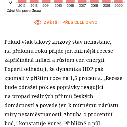
ZVĚTŠIT PŘES CELÉ OKNO
Pokud však takový krizový stav nenastane,
na přelomu roku přijde jen mírnější recese
zapříčiněná inflací a růstem cen energií.
Experti odhadují, že dynamika HDP pak
zpomalí v příštím roce na 1,5 procenta. „Recese
bude odrážet pokles poptávky reagující
na propad reálných příjmů českých
domácností a povede jen k mírnému nárůstu
míry nezaměstnanosti, zhruba o procentní
bod,” konstatuje Bureš. Přibližně o půl