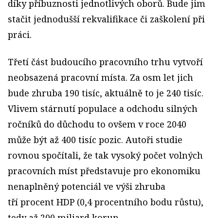
díky příbuznosti jednotlivých oborů. Bude jim
stačit jednodušší rekvalifikace či zaškolení při
práci.
Třetí část budoucího pracovního trhu vytvoří
neobsazená pracovní místa. Za osm let jich
bude zhruba 190 tisíc, aktuálně to je 240 tisíc.
Vlivem stárnutí populace a odchodu silných
ročníků do důchodu to ovšem v roce 2040
může být až 400 tisíc pozic. Autoři studie
rovnou spočítali, že tak vysoký počet volných
pracovních míst představuje pro ekonomiku
nenaplněný potenciál ve výši zhruba
tří procent HDP (0,4 procentního bodu růstu),
tedy až 200 miliard korun.