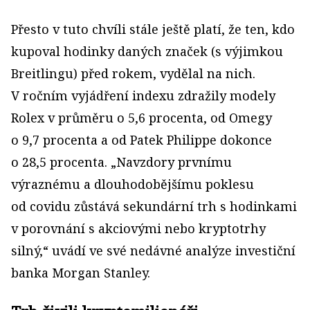
Přesto v tuto chvíli stále ještě platí, že ten, kdo
kupoval hodinky daných značek (s výjimkou
Breitlingu) před rokem, vydělal na nich.
V ročním vyjádření indexu zdražily modely
Rolex v průměru o 5,6 procenta, od Omegy
o 9,7 procenta a od Patek Philippe dokonce
o 28,5 procenta. „Navzdory prvnímu
výraznému a dlouhodobějšímu poklesu
od covidu zůstává sekundární trh s hodinkami
v porovnání s akciovými nebo kryptotrhy
silný,“ uvádí ve své nedávné analýze investiční
banka Morgan Stanley.