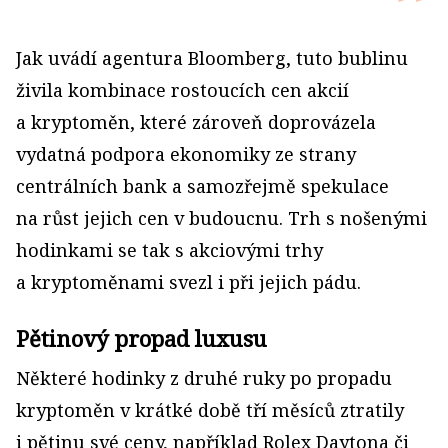
Jak uvádí agentura Bloomberg, tuto bublinu
živila kombinace rostoucích cen akcií
a kryptoměn, které zároveň doprovázela
vydatná podpora ekonomiky ze strany
centrálních bank a samozřejmě spekulace
na růst jejich cen v budoucnu. Trh s nošenými
hodinkami se tak s akcio­vými trhy
a kryptoměnami svezl i při jejich pádu.
Pětinový propad luxusu
Některé hodinky z druhé ruky po propadu
kryptoměn v krátké době tří měsíců ztratily
i pětinu své ceny, například Rolex Daytona či