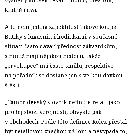
vysněný kousek čekat mnohdy přes rok,
klidně i dva.
A to není jediná zapeklitost takové koupě.
Butiky s luxusními hodinkami v současné
situaci často dávají přednost zákazníkům,
s nimiž mají nějakou historii, takže
„prvokupec“ má často smůlu, respektive
na pořadník se dostane jen s velkou dávkou
štěstí.
„Cambridgeský slovník definuje retail jako
prodej zboží veřejnosti, obvykle pak
v obchodech. Podle této definice Rolex přestal
být retailovou značkou už loni a nevypadá to,