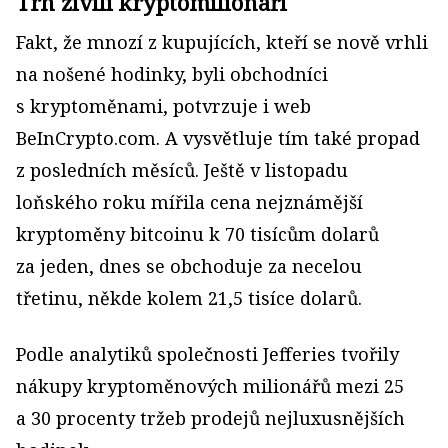
Trh živili kryptomilionáři
Fakt, že mnozí z kupujících, kteří se nově vrhli
na nošené hodinky, byli obchodníci
s kryptoměnami, potvrzuje i web
BeInCrypto.com. A vysvětluje tím také propad
z posledních měsíců. Ještě v listopadu
loňského roku mířila cena nejznámější
kryptoměny bitcoinu k 70 tisícům dolarů
za jeden, dnes se obchoduje za necelou
třetinu, někde kolem 21,5 tisíce dolarů.
Podle analytiků společnosti Jefferies tvořily
nákupy kryptoměnových milionářů mezi 25
a 30 procenty tržeb prodejů nejluxusnějších