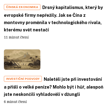
Drsný kapitalismus, který by
ČÍNSKÁ EKONOMIKA
evropské firmy nepřežily. Jak se Čína z
montovny proměnila v technologického rivala,
kterému svět nestačí
11 minut čtení
Naletěli jste při investování
INVESTIČNÍ PODVODY
a přišli o velké peníze? Mohlo být i hůř, alespoň
jste neskončili vyhladovělí v džungli
6 minut čtení