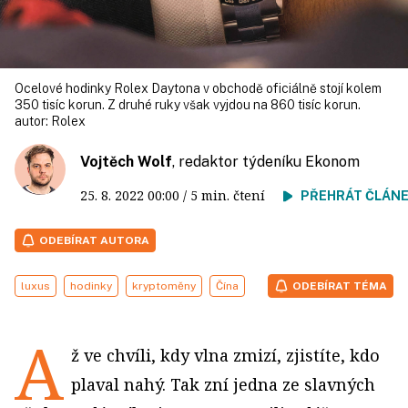
Ocelové hodinky Rolex Daytona v obchodě oficiálně stojí kolem
350 tisíc korun. Z druhé ruky však vyjdou na 860 tisíc korun.
autor:
Rolex
Vojtěch Wolf
, redaktor týdeníku Ekonom
25. 8. 2022
00:00
/ 5 min. čtení
PŘEHRÁT ČLÁN
ODEBÍRAT AUTORA
luxus
hodinky
kryptoměny
Čína
ODEBÍRAT TÉMA
A
ž ve chvíli, kdy vlna zmizí, zjistíte, kdo
plaval nahý. Tak zní jedna ze slavných