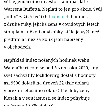
vět legendárního investora a miliardáře
Warrena Buffetta. Neplatí to jen pro akcie. Svůj
„odliv“ zažívá teď trh
luxusních
hodinek
z druhé ruky, jejichž cena v covidových letech
stoupla na několikanásobky, stále je vyšší než
předtím a i než za kolik jsou nabízeny
v obchodech.
Například index nošených hodinek webu
WatchChart.com se od března roku 2020, kdy
svět zachvátily lock­downy, dostal z hodnoty
asi 9500 dolarů na úroveň 22 tisíc dolarů
v březnu letošního roku. Od té doby ceny
klesají a v současnosti se index pohybuje
na úrovni 17 880 dolarů.