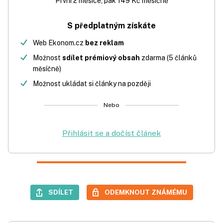
První 2 měsíce, pak 149 Kč měsíčně
S předplatným získáte
Web Ekonom.cz
bez reklam
Možnost
sdílet prémiový obsah
zdarma (5 článků
měsíčně)
Možnost ukládat si články na později
Nebo
Přihlásit se a dočíst článek
SDÍLET
ODEMKNOUT ZNÁMÉMU