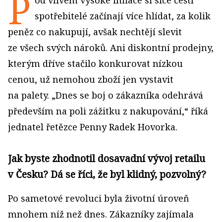
P
od vlivem vysoké inflace si sice čeští
spotřebitelé začínají více hlídat, za kolik
peněz co nakupují, avšak nechtějí slevit
ze všech svých nároků. Ani diskontní prodejny,
kterým dříve stačilo konkurovat nízkou
cenou, už nemohou zboží jen vystavit
na palety. „Dnes se boj o zákazníka odehrává
především na poli zážitku z nakupování,“ říká
jednatel řetězce Penny Radek Hovorka.
Jak byste zhodnotil dosavadní vývoj retailu
v Česku? Dá se říci, že byl klidný, pozvolný?
Po sametové revoluci byla životní úroveň
mnohem níž než dnes. Zákazníky zajímala