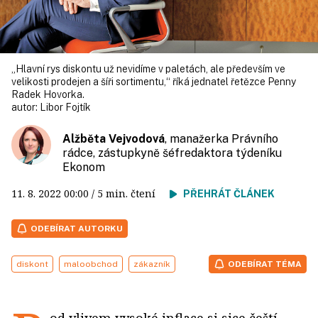
„Hlavní rys diskontu už nevidíme v paletách, ale především ve
velikosti prodejen a šíři sortimentu,“ říká jednatel řetězce Penny
Radek Hovorka.
autor:
Libor Fojtík
Alžběta Vejvodová
, manažerka Právního
rádce, zástupkyně šéfredaktora týdeníku
Ekonom
11. 8. 2022
00:00
/ 5 min. čtení
PŘEHRÁT ČLÁNEK
ODEBÍRAT AUTORKU
diskont
maloobchod
zákazník
ODEBÍRAT TÉMA