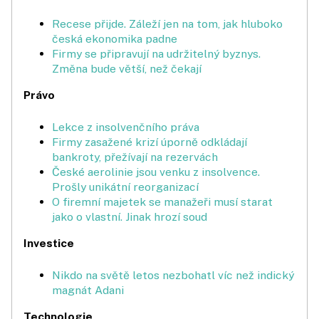
Recese přijde. Záleží jen na tom, jak hluboko
česká ekonomika padne
Firmy se připravují na udržitelný byznys.
Změna bude větší, než čekají
Právo
Lekce z insolvenčního práva
Firmy zasažené krizí úporně odkládají
bankroty, přežívají na rezervách
České aerolinie jsou venku z insol­vence.
Prošly unikátní reorganizací
O firemní majetek se manažeři musí starat
jako o vlastní. Jinak hrozí soud
Investice
Nikdo na světě letos nezbohatl víc než indický
magnát Adani
Technologie