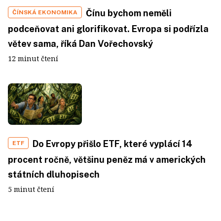
Čínu bychom neměli
ČÍNSKÁ EKONOMIKA
podceňovat ani glorifikovat. Evropa si podřízla
větev sama, říká Dan Vořechovský
12 minut čtení
Do Evropy přišlo ETF, které vyplácí 14
ETF
procent ročně, většinu peněz má v amerických
státních dluhopisech
5 minut čtení