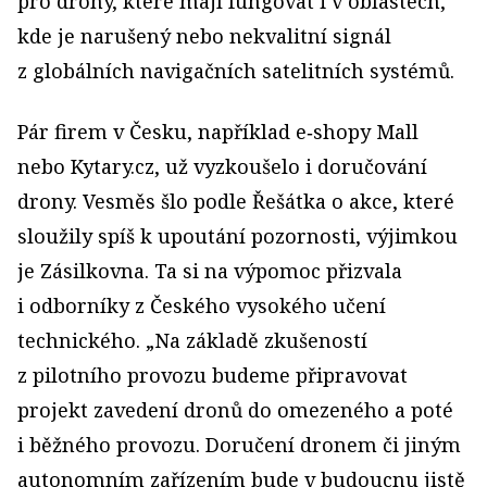
pro drony, které mají fungovat i v oblastech,
kde je narušený nebo nekvalitní signál
z globálních navigačních satelitních systémů.
Pár firem v Česku, například e‑shopy Mall
nebo Kytary.cz, už vyzkoušelo i doručování
drony. Vesměs šlo podle Řešátka o akce, které
sloužily spíš k upoutání pozornosti, výjimkou
je Zásilkovna. Ta si na výpomoc přizvala
i odborníky z Českého vysokého učení
technického. „Na základě zkušeností
z pilotního provozu budeme připravovat
projekt zavedení dronů do omezeného a poté
i běžného provozu. Doručení dronem či jiným
autonomním zařízením bude v budoucnu jistě