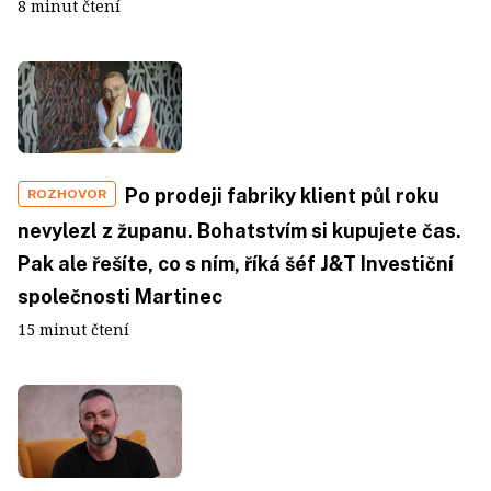
8 minut čtení
Po prodeji fabriky klient půl roku
ROZHOVOR
nevylezl z županu. Bohatstvím si kupujete čas.
Pak ale řešíte, co s ním, říká šéf J&T Investiční
společnosti Martinec
15 minut čtení