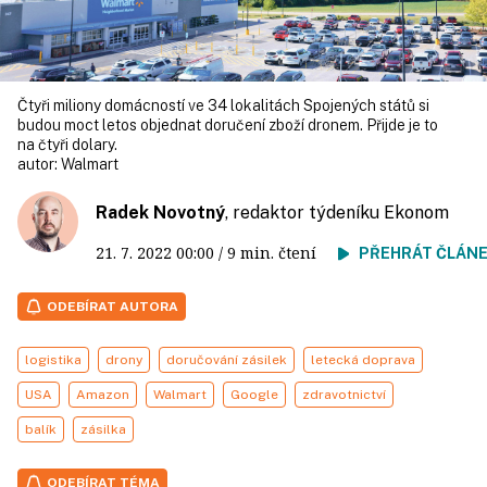
Čtyři miliony domácností ve 34 lokalitách Spojených států si
budou moct letos objednat doručení zboží dronem. Přijde je to
na čtyři dolary.
autor:
Walmart
Radek Novotný
, redaktor týdeníku Ekonom
21. 7. 2022
00:00
/ 9 min. čtení
PŘEHRÁT ČLÁN
ODEBÍRAT AUTORA
logistika
drony
doručování zásilek
letecká doprava
USA
Amazon
Walmart
Google
zdravotnictví
balík
zásilka
ODEBÍRAT TÉMA