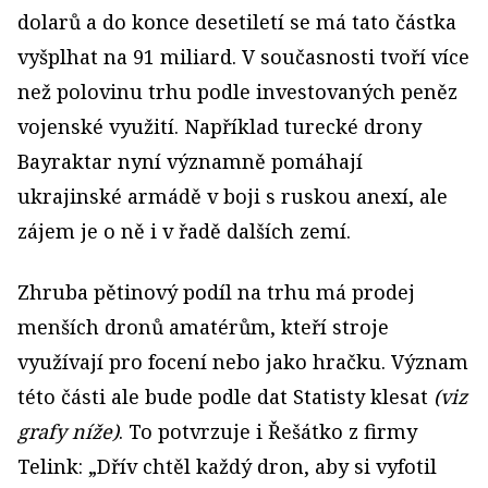
dolarů a do konce desetiletí se má tato částka
vyšplhat na 91 miliard. V současnosti tvoří více
než polovinu trhu podle investovaných peněz
vojenské využití. Například turecké drony
Bayraktar nyní významně pomáhají
ukrajinské armádě v boji s ruskou anexí, ale
zájem je o ně i v řadě dalších zemí.
Zhruba pětinový podíl na trhu má prodej
menších dronů amatérům, kteří stroje
využívají pro focení nebo jako hračku. Význam
této části ale bude podle dat Statisty klesat
(viz
grafy níže)
. To potvrzuje i Řešátko z firmy
Telink: „Dřív chtěl každý dron, aby si vyfotil