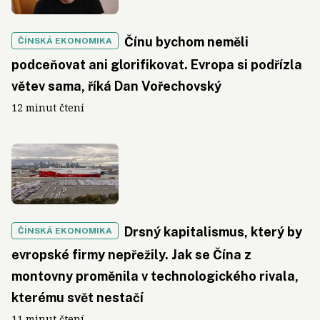
Čínu bychom neměli
ČÍNSKÁ EKONOMIKA
podceňovat ani glorifikovat. Evropa si podřízla
větev sama, říká Dan Vořechovský
12 minut čtení
Drsný kapitalismus, který by
ČÍNSKÁ EKONOMIKA
evropské firmy nepřežily. Jak se Čína z
montovny proměnila v technologického rivala,
kterému svět nestačí
11 minut čtení