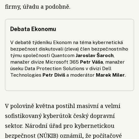
firmy, úřadu a podobně.
Debata Ekonomu
V debatě týdeníku Ekonom na téma kybernetická
bezpečnost diskutovali (zleva) člen bezpečnostního
týmu společnosti Quantcom
Jaroslav Šaroch
,
manažer divize Microsoft 365
Petr Váša
, mana­žer
úseku Data Prote­ction Solutions v divizi Dell
Technologies
Petr Diviš
a moderátor
Marek Miler
.
V polovině května postihl masivní a velmi
sofistikovaný kyberútok český dopravní
sektor. Národní úřad pro kybernetickou
bezpečnost (NÚKIB) oznámil, že počítačové