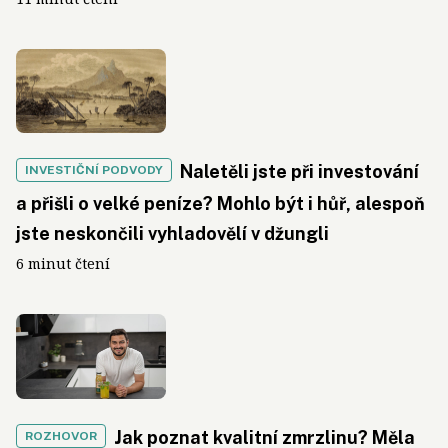
Naletěli jste při investování
INVESTIČNÍ PODVODY
a přišli o velké peníze? Mohlo být i hůř, alespoň
jste neskončili vyhladovělí v džungli
6 minut čtení
Jak poznat kvalitní zmrzlinu? Měla
ROZHOVOR