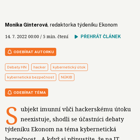
Monika Ginterová
, redaktorka týdeníku Ekonom
14. 7. 2022
00:00
/ 5 min. čtení
PŘEHRÁT ČLÁNEK
ODEBÍRAT AUTORKU
Debaty HN
hacker
kybernetický útok
kybernetická bezpečnost
NÚKIB
ODEBÍRAT TÉMA
S
ubjekt imunní vůči hackerskému útoku
neexistuje, shodli se účastníci debaty
týdeníku Ekonom na téma kybernetická
bezpečnost. „A když si připustíte, že na IT