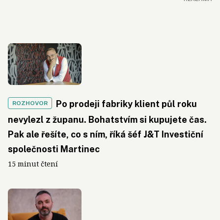
Po prodeji fabriky klient půl roku
ROZHOVOR
nevylezl z županu. Bohatstvím si kupujete čas.
Pak ale řešíte, co s ním, říká šéf J&T Investiční
společnosti Martinec
15 minut čtení