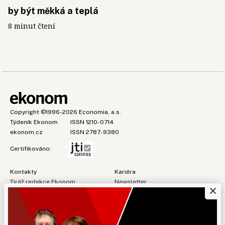
by být měkká a teplá
8 minut čtení
Copyright
©1996-2026
Economia, a.s.
Týdeník Ekonom
ISSN 1210-0714
ekonom.cz
ISSN 2787-9380
Certifikováno:
Kontakty
Kariéra
Tiráž redakce Ekonom
Newsletter
×
Předplatné
Všeobecné podmínky
Prohlášení o cookies
Nastavení soukromí