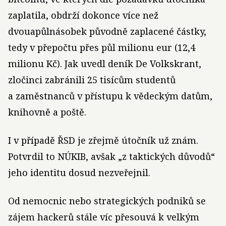
zaplatila, obdrží dokonce více než
dvouapůlnásobek původně zaplacené částky,
tedy v přepočtu přes půl milionu eur (12,4
milionu Kč). Jak uvedl deník De Volkskrant,
zločinci zabránili 25 tisícům studentů
a zaměstnanců v přístupu k vědeckým datům,
knihovně a poště.
I v případě ŘSD je zřejmě útočník už znám.
Potvrdil to NÚKIB, avšak „z taktických důvodů“
jeho identitu dosud nezveřejnil.
Od nemocnic nebo strategických podniků se
zájem hackerů stále víc přesouvá k velkým