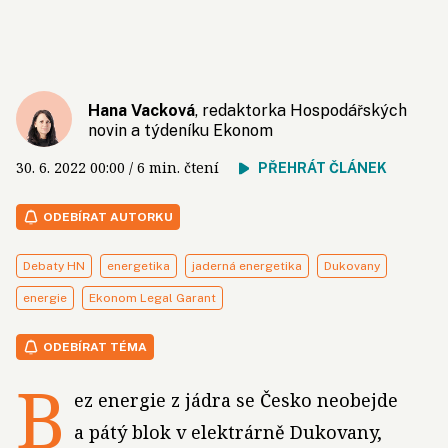
Hana Vacková
, redaktorka Hospodářských
novin a týdeníku Ekonom
30. 6. 2022
00:00
/ 6 min. čtení
PŘEHRÁT ČLÁNEK
ODEBÍRAT AUTORKU
Debaty HN
energetika
jaderná energetika
Dukovany
energie
Ekonom Legal Garant
ODEBÍRAT TÉMA
B
ez energie z jádra se Česko neobejde
a pátý blok v elektrárně Dukovany,