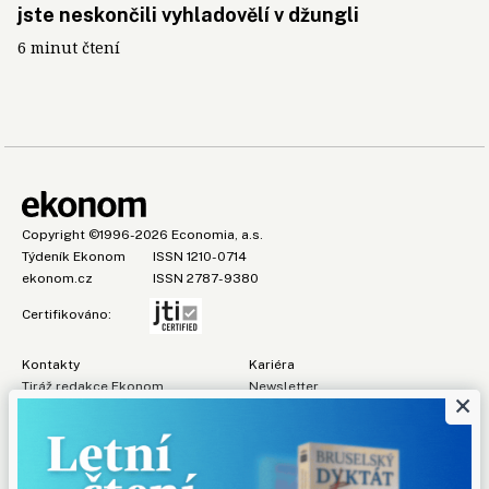
jste neskončili vyhladovělí v džungli
6 minut čtení
Copyright
©1996-2026
Economia, a.s.
Týdeník Ekonom
ISSN 1210-0714
ekonom.cz
ISSN 2787-9380
Certifikováno:
Kontakty
Kariéra
Tiráž redakce Ekonom
Newsletter
×
Předplatné
Všeobecné podmínky
Prohlášení o cookies
Nastavení soukromí
Ochrana osobních údajů