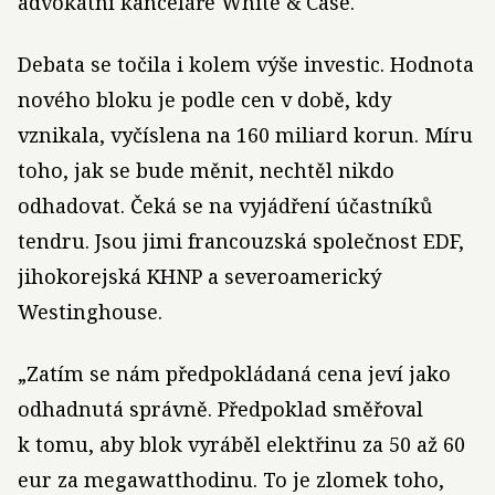
advokátní kanceláře White & Case.
Debata se točila i kolem výše investic. Hodnota
nového bloku je podle cen v době, kdy
vznikala, vyčíslena na 160 miliard korun. Míru
toho, jak se bude měnit, nechtěl nikdo
odhadovat. Čeká se na vyjádření účastníků
tendru. Jsou jimi francouzská společnost EDF,
jihokorejská KHNP a severoamerický
Westinghouse.
„Zatím se nám předpokládaná cena jeví jako
odhadnutá správně. Předpoklad směřoval
k tomu, aby blok vyráběl elektřinu za 50 až 60
eur za megawatthodinu. To je zlomek toho,