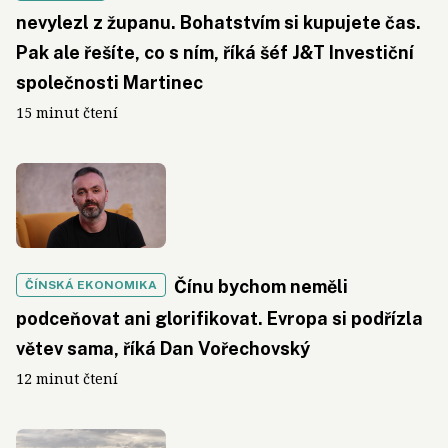
nevylezl z županu. Bohatstvím si kupujete čas.
Pak ale řešíte, co s ním, říká šéf J&T Investiční
společnosti Martinec
15 minut čtení
Čínu bychom neměli
ČÍNSKÁ EKONOMIKA
podceňovat ani glorifikovat. Evropa si podřízla
větev sama, říká Dan Vořechovský
12 minut čtení