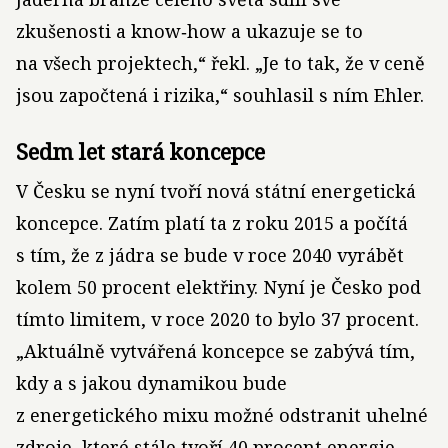
zkušenosti a know‑how a ukazuje se to
na všech projektech,“ řekl. „Je to tak, že v ceně
jsou započtená i rizika,“ souhlasil s ním Ehler.
Sedm let stará koncepce
V Česku se nyní tvoří nová státní energetická
koncepce. Zatím platí ta z roku 2015 a počítá
s tím, že z jádra se bude v roce 2040 vyrábět
kolem 50 procent elektřiny. Nyní je Česko pod
tímto limitem, v roce 2020 to bylo 37 procent.
„Aktuálně vytvářená koncepce se zabývá tím,
kdy a s jakou dynamikou bude
z energetického mixu možné odstranit uhelné
zdroje, které stále tvoří 40 procent energie