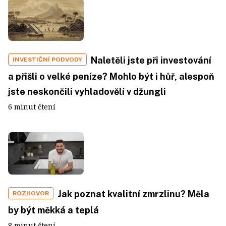
Naletěli jste při investování
INVESTIČNÍ PODVODY
a přišli o velké peníze? Mohlo být i hůř, alespoň
jste neskončili vyhladovělí v džungli
6 minut čtení
Jak poznat kvalitní zmrzlinu? Měla
ROZHOVOR
by být měkká a teplá
8 minut čtení