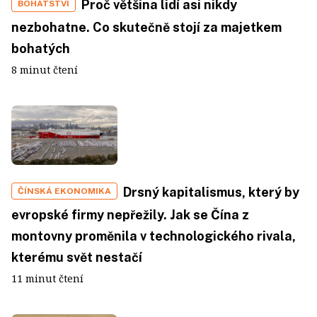
Proč většina lidí asi nikdy
BOHATSTVÍ
nezbohatne. Co skutečně stojí za majetkem
bohatých
8 minut čtení
Drsný kapitalismus, který by
ČÍNSKÁ EKONOMIKA
evropské firmy nepřežily. Jak se Čína z
montovny proměnila v technologického rivala,
kterému svět nestačí
11 minut čtení