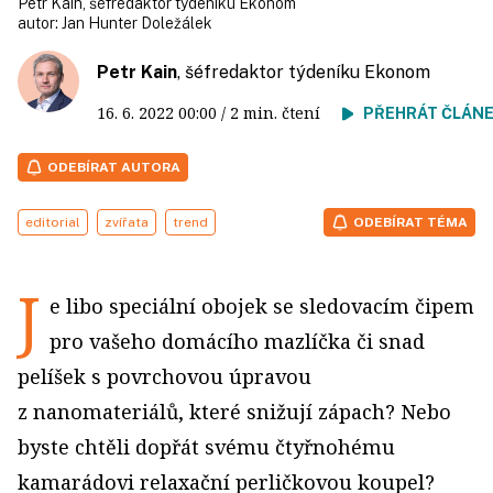
Petr Kain, šéfredaktor týdeníku Ekonom
autor:
Jan Hunter Doležálek
Petr Kain
, šéfredaktor týdeníku Ekonom
16. 6. 2022
00:00
/ 2 min. čtení
PŘEHRÁT ČLÁN
ODEBÍRAT AUTORA
editorial
zvířata
trend
ODEBÍRAT TÉMA
J
e libo speciální obojek se sledovacím čipem
pro vašeho domácího mazlíčka či snad
pelíšek s povrchovou úpravou
z nanomateriálů, které snižují zápach? Nebo
byste chtěli dopřát svému čtyřnohému
kamarádovi relaxační perličkovou koupel?