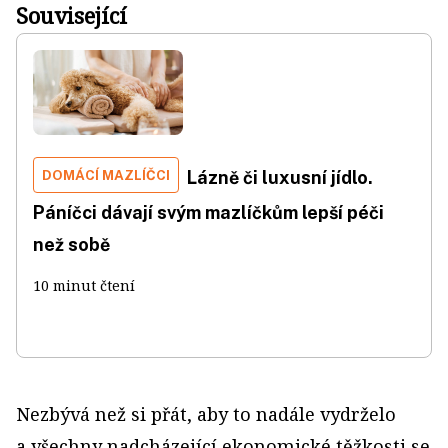
Související
DOMÁCÍ MAZLÍČCI
Lázně či luxusní jídlo.
Páníčci dávají svým mazlíčkům lepší péči
než sobě
10 minut čtení
Nezbývá než si přát, aby to nadále vydrželo
a všechny nadcházející ekonomické těžkosti se