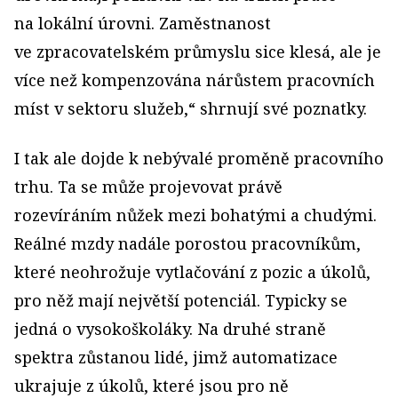
na lokální úrovni. Zaměstnanost
ve zpracovatelském průmyslu sice klesá, ale je
více než kompenzována nárůstem pracovních
míst v sektoru služeb,“ shrnují své poznatky.
I tak ale dojde k nebývalé proměně pracovního
trhu. Ta se může projevovat právě
rozevíráním nůžek mezi bohatými a chudými.
Reálné mzdy nadále porostou pracovníkům,
které neohrožuje vytlačování z pozic a úkolů,
pro něž mají největší potenciál. Typicky se
jedná o vysokoškoláky. Na druhé straně
spektra zůstanou lidé, jimž automatizace
ukrajuje z úkolů, které jsou pro ně