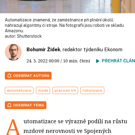
Automatizace znamená, že zaměstnance při plnění úkolů
nahrazují algoritmy či stroje. Na fotografii jsou roboti ve skladu
Amazonu.
autor:
Shutterstock
Bohumír Žídek
, redaktor týdeníku Ekonom
24. 3. 2022
00:00
/ 10 min. čtení
PŘEHRÁT ČLÁ
ODEBÍRAT AUTORA
automatizace
mzda
pracovní trh
robotizace
ODEBÍRAT TÉMA
A
utomatizace se výrazně podílí na růstu
mzdové nerovnosti ve Spojených