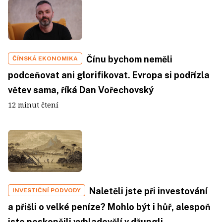
Čínu bychom neměli
ČÍNSKÁ EKONOMIKA
podceňovat ani glorifikovat. Evropa si podřízla
větev sama, říká Dan Vořechovský
12 minut čtení
Naletěli jste při investování
INVESTIČNÍ PODVODY
a přišli o velké peníze? Mohlo být i hůř, alespoň
jste neskončili vyhladovělí v džungli