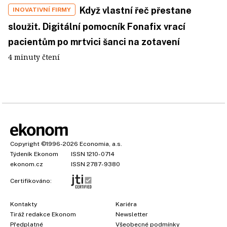
Když vlastní řeč přestane
INOVATIVNÍ FIRMY
sloužit. Digitální pomocník Fonafix vrací
pacientům po mrtvici šanci na zotavení
4 minuty čtení
Copyright
©1996-2026
Economia, a.s.
Týdeník Ekonom
ISSN 1210-0714
ekonom.cz
ISSN 2787-9380
Certifikováno:
Kontakty
Kariéra
Tiráž redakce Ekonom
Newsletter
Předplatné
Všeobecné podmínky