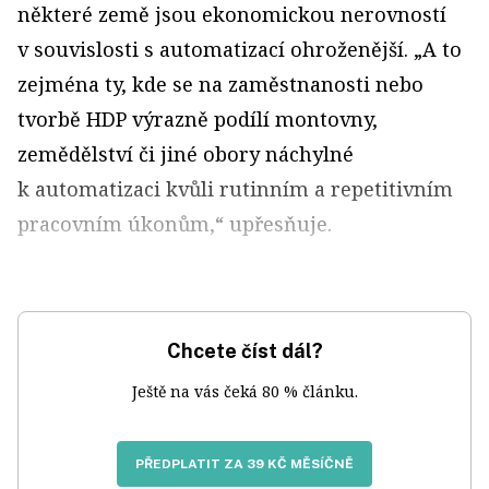
některé země jsou ekonomickou nerovností
v souvislosti s automatizací ohroženější. „A to
zejména ty, kde se na zaměstnanosti nebo
tvorbě HDP výrazně podílí montovny,
zemědělství či jiné obory náchylné
k automatizaci kvůli rutinním a repetitivním
pracovním úkonům,“ upřesňuje.
Chcete číst dál?
Ještě na vás čeká 80 % článku.
PŘEDPLATIT ZA 39 KČ MĚSÍČNĚ