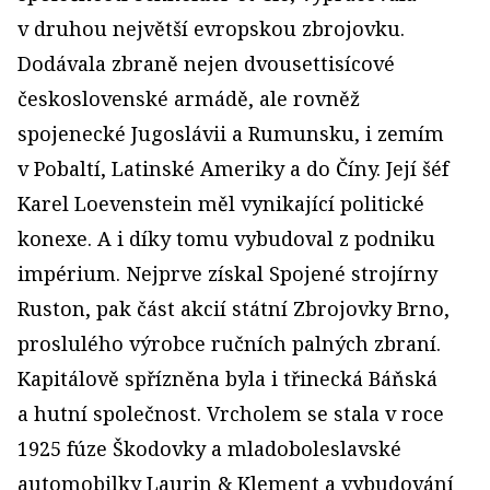
v druhou největší evropskou zbrojovku.
Dodávala zbraně nejen dvousettisícové
československé armádě, ale rovněž
spojenecké Jugoslávii a Rumunsku, i zemím
v Pobaltí, Latinské Ameriky a do Číny. Její šéf
Karel Loevenstein měl vynikající politické
konexe. A i díky tomu vybudoval z podniku
impérium. Nejprve získal Spojené strojírny
Ruston, pak část akcií státní Zbrojovky Brno,
proslulého výrobce ručních palných zbraní.
Kapitálově spřízněna byla i třinecká Báňská
a hutní společnost. Vrcholem se stala v roce
1925 fúze Škodovky a mladoboleslavské
automobilky Laurin & Klement a vybudování