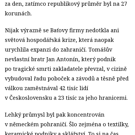
za den, zatímco republikový průměr byl na 27
korunách.
Nijak výrazně se Baťovy firmy nedotkla ani
světová hospodářská krize, která naopak
urychlila expanzi do zahraničí. Tomášův
nevlastní bratr Jan Antonín, který podnik
po tragické smrti zakladatele převzal, v cizině
vybudoval řadu poboček a závodů a těsně před
válkou zaměstnával 42 tisíc lidí
v Československu a 23 tisíc za jeho hranicemi.
Lehký průmysl byl pak koncentrován
v německém pohraničí. Šlo zejména o textilky,
keramické podniky a sklářství. To si na čas