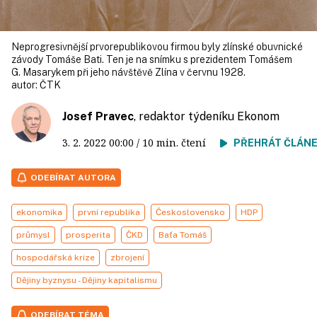
Neprogresivnější prvorepublikovou firmou byly zlínské obuvnické
závody Tomáše Bati. Ten je na snímku s prezidentem Tomášem
G. Masa­ry­kem při jeho návštěvě Zlína v červnu 1928.
autor:
ČTK
Josef Pravec
, redaktor týdeníku Ekonom
3. 2. 2022
00:00
/ 10 min. čtení
PŘEHRÁT ČLÁN
ODEBÍRAT AUTORA
ekonomika
první republika
Československo
HDP
průmysl
prosperita
ČKD
Baťa Tomáš
hospodářská krize
zbrojení
Dějiny byznysu - Dějiny kapitalismu
ODEBÍRAT TÉMA