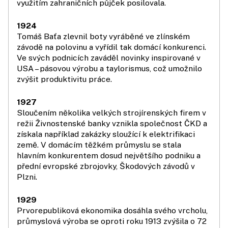
využitím zahraničních půjček posilovala.
1924
Tomáš Baťa zlevnil boty vyráběné ve zlínském
závodě na polovinu a vyřídil tak domácí konkurenci.
Ve svých podnicích zaváděl novinky inspirované v
USA – pásovou výrobu a taylorismus, což umožnilo
zvýšit produktivitu práce.
1927
Sloučením několika velkých strojírenských firem v
režii Živnostenské banky vznikla společnost ČKD a
získala například zakázky sloužící k elektrifikaci
země. V domácím těžkém průmyslu se stala
hlavním konkurentem dosud největšího podniku a
přední evropské zbrojovky, Škodových závodů v
Plzni.
1929
Prvorepubliková ekonomika dosáhla svého vrcholu,
průmyslová výroba se oproti roku 1913 zvýšila o 72