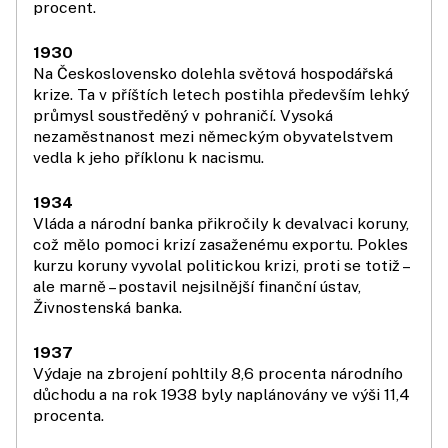
procent.
1930
Na Československo dolehla světová hospodářská
krize. Ta v příštích letech postihla především lehký
průmysl soustředěný v pohraničí. Vysoká
nezaměstnanost mezi německým obyvatelstvem
vedla k jeho příklonu k nacismu.
1934
Vláda a národní banka přikročily k devalvaci koruny,
což mělo pomoci krizí zasaženému exportu. Pokles
kurzu koruny vyvolal politickou krizi, proti se totiž –
ale marně – postavil nejsilnější finanční ústav,
Živnostenská banka.
1937
Výdaje na zbrojení pohltily 8,6 procenta národního
důchodu a na rok 1938 byly naplánovány ve výši 11,4
procenta.