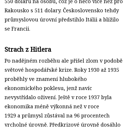
550 dolarů na osobu, což je o něco více než pro
Rakousko s 511 dolary. Československo tehdy
průmyslovou úrovní předstihlo Itálii a blížilo
se Francii.
Strach z Hitlera
Po nadějném rozběhu ale přišel zlom v podobě
světové hospodářské krize. Roky 1930 až 1935
proběhly ve znamení hlubokého
ekonomického poklesu, jenž navíc
nevystřídalo oživení. Ještě v roce 1937 byla
ekonomika méně výkonná než v roce
1929 a průmysl zůstával na 96 procentech
vrcholné úrovně. Předkrizové úrovně dosáhlo