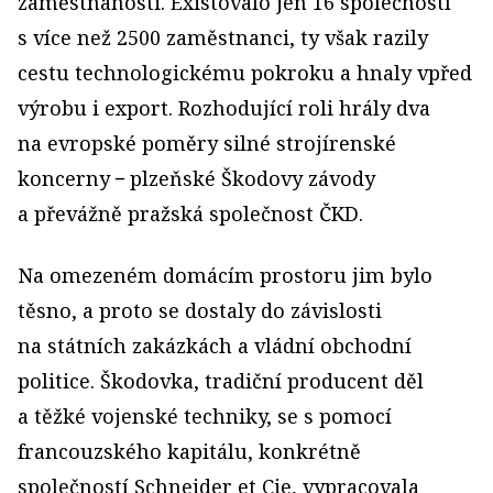
zaměstnanosti. Existovalo jen 16 společností
s více než 2500 zaměstnanci, ty však razily
cestu technologickému pokroku a hnaly vpřed
výrobu i export. Rozhodující roli hrály dva
na evropské poměry silné strojírenské
koncerny − plzeňské Škodovy závody
a převážně pražská společnost ČKD.
Na omezeném domácím prostoru jim bylo
těsno, a proto se dostaly do závislosti
na státních zakázkách a vládní obchodní
politice. Škodovka, tradiční producent děl
a těžké vojenské techniky, se s pomocí
francouzského kapitálu, konkrétně
společností Schneider et Cie, vypracovala