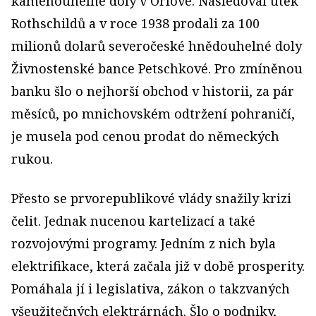
kamenouhelné doly v Orlové. Následoval útěk
Rothschildů a v roce 1938 prodali za 100
milionů dolarů severočeské hnědouhelné doly
Živnostenské bance Petschkové. Pro zmíněnou
banku šlo o nejhorší obchod v historii, za pár
měsíců, po mnichovském odtržení pohraničí,
je musela pod cenou prodat do německých
rukou.
Přesto se prvorepublikové vlády snažily krizi
čelit. Jednak nucenou kartelizací a také
rozvojovými programy. Jedním z nich byla
elektrifikace, která začala již v době prosperity.
Pomáhala jí i legislativa, zákon o takzvaných
všeužitečných elektrárnách. Šlo o podniky,