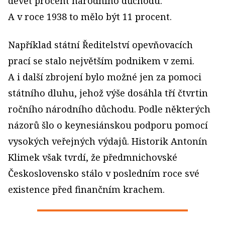
devět procent národního důchodu.
A v roce 1938 to mělo být 11 procent.
Například státní Ředitelství opevňovacích
prací se stalo největším podnikem v zemi.
A i další zbrojení bylo možné jen za pomoci
státního dluhu, jehož výše dosáhla tří čtvrtin
ročního národního důchodu. Podle některých
názorů šlo o keynesiánskou podporu pomocí
vysokých veřejných výdajů. Historik Antonín
Klimek však tvrdí, že předmnichovské
Československo stálo v posledním roce své
existence před finančním krachem.