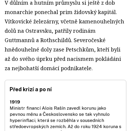
V důlním a hutním průmyslu si ještě z dob
monarchie ponechal prim židovský kapitál.
Vítkovické železárny, včetně kamenouhelných
dolů na Ostravsku, patřily rodinám
Guttmannů a Rothschildů. Severočeské
hnědouhelné doly zase Petschkům, kteří byli
až do svého úprku před nacismem pokládáni
za nejbohatší domácí podnikatele.
Před krizí a po ní
1919
Ministr financí Alois Rašín zavedl korunu jako
pevnou měnu a Československo se tak vyhnulo
hyperinflaci, která se rozběhla v sousedních
středoevropských zemích. Až do roku 1924 koruna s