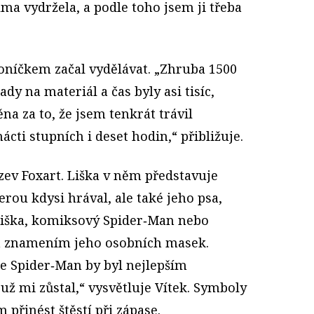
lma vydržela, a podle toho jsem ji třeba
oníčkem začal vydělávat. „Zhruba 1500
dy na materiál a čas byly asi tisíc,
na za to, že jsem tenkrát trávil
ácti stupních i deset hodin,“ přibližuje.
ázev Foxart. Liška v něm představuje
erou kdysi hrával, ale také jeho psa,
Liška, komiksový Spider‑Man nebo
ím znamením jeho osobních masek.
že Spider‑Man by byl nejlepším
ž mi zůstal,“ vysvětluje Vítek. Symboly
přinést štěstí při zápase.