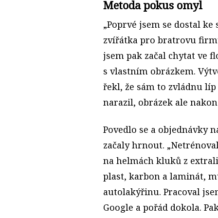
Metoda pokus omyl
„Poprvé jsem se dostal ke s
zvířátka pro bratrovu firmu
jsem pak začal chytat ve f
s vlastním obrázkem. Výtvo
řekl, že sám to zvládnu lí
narazil, obrázek ale nakon
Povedlo se a objednávky n
začaly hrnout. „Netrénova
na helmách kluků z extralig
plast, karbon a laminát, 
autolakýřinu. Pracoval j
Google a pořád dokola. Pak