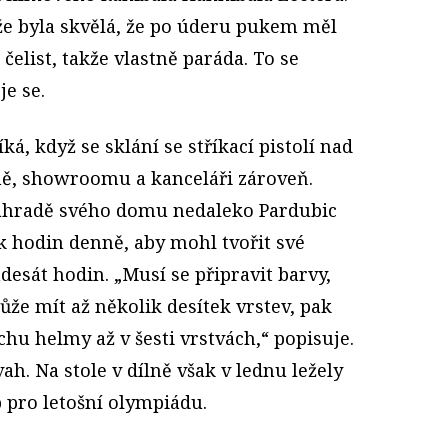
 že byla skvělá, že po úderu pukem měl
list, takže vlastně paráda. To se
e se.
ká, když se sklání se stříkací pistolí nad
ně, showroomu a kanceláři zároveň.
 zahradě svého domu nedaleko Pardubic
ik hodin denně, aby mohl tvořit své
adesát hodin. „Musí se připravit barvy,
ůže mít až několik desítek vrstev, pak
hu helmy až v šesti vrstvách,“ popisuje.
ah. Na stole v dílně však v lednu ležely
b pro letošní olympiádu.