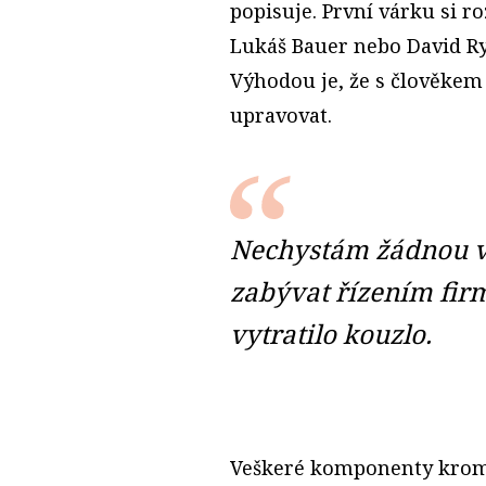
popisuje. První várku si r
Lukáš Bauer nebo David Ry
Výhodou je, že s člověkem 
upravovat.
Nechystám žádnou ve
zabývat řízením firm
vytratilo kouzlo.
Veškeré komponenty kromě