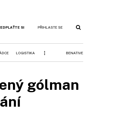
EDPLAŤTE SI
PŘIHLASTE SE
BENATIVE
RÁDCE
LOGISTIKA
šený gólman
řání