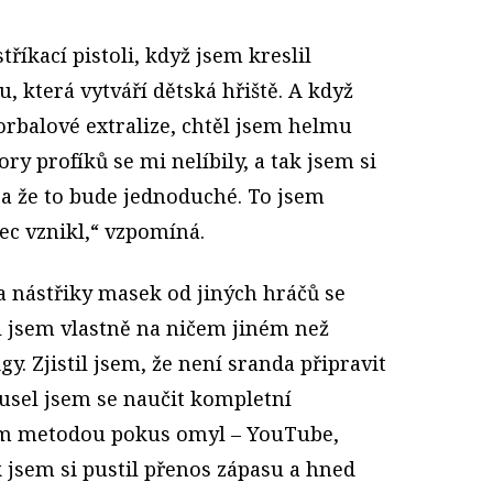
tříkací pistoli, když jsem kreslil
, která vytváří dětská hřiště. A když
lorbalové extralize, chtěl jsem helmu
ry profíků se mi nelíbily, a tak jsem si
p a že to bude jednoduché. To jsem
ec vznikl,“ vzpomíná.
a nástřiky masek od jiných hráčů se
l jsem vlastně na ničem jiném než
y. Zjistil jsem, že není sranda připravit
musel jsem se naučit kompletní
sem metodou pokus omyl – YouTube,
 jsem si pustil přenos zápasu a hned