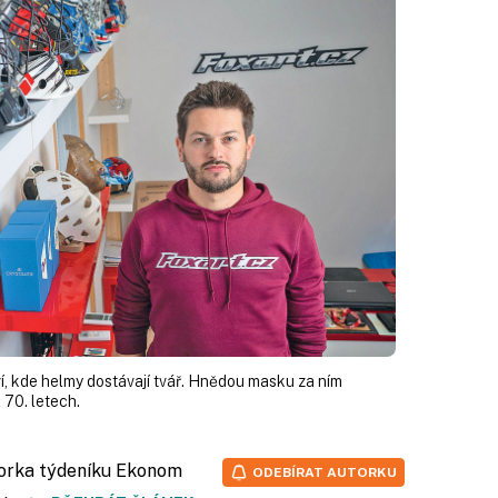
í, kde helmy dostávají tvář. Hnědou masku za ním
ž 70. letech.
torka týdeníku Ekonom
ODEBÍRAT AUTORKU