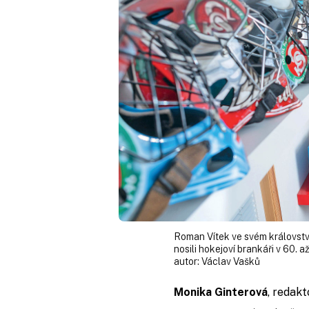
Roman Vítek ve svém královstv
nosili hokejoví brankáři v 60. a
autor:
Václav Vašků
Monika Ginterová
, redak