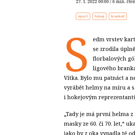
27. 1. 2022
00:00
/ 6 min. č
sport
hokej
brankář
S
edm vrstev kart
se zrodila úpln
florbalových g
ligového branká
Vítka. Bylo mu patnáct a ne
vyrábět helmy na míru a 
i hokejovým reprezentantů
„Tady je má první helma z 
masky ze 60. či 70. let,“ u
jako by z oka vypadla té o