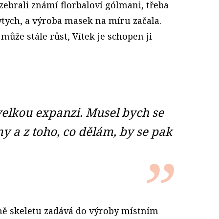
ozebrali známí florbaloví gólmani, třeba
tych, a výroba masek na míru začala.
může stále růst, Vítek je schopen ji
lkou expanzi. Musel bych se
y a z toho, co dělám, by se pak
 skeletu zadává do výroby místním