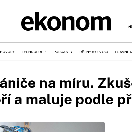
PŘ
HOVORY
TECHNOLOGIE
PODCASTY
DĚJINY BYZNYSU
PRÁVNÍ 
rániče na míru. Zku
ří a maluje podle p