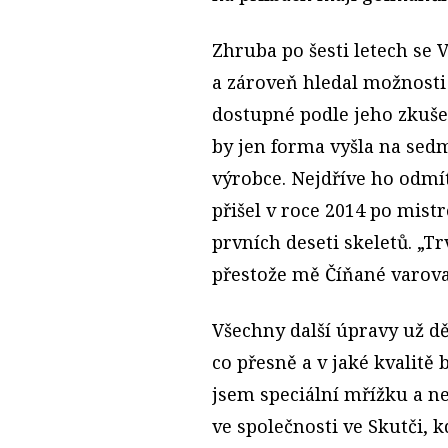
Zhruba po šesti letech se 
a zároveň hledal možnosti
dostupné podle jeho zkušen
by jen forma vyšla na sedm 
výrobce. Nejdříve ho odmíta
přišel v roce 2014 po mist
prvních deseti skeletů. „T
přestože mě Číňané varoval
Všechny další úpravy už dě
co přesně a v jaké kvalitě 
jsem speciální mřížku a nec
ve společnosti ve Skutči, k