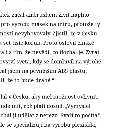
Vítek začal airbrushem živit naplno
 pro výrobu masek na míru, protože ty
ostí nevyhovovaly. Zjistil, že v Česku
set tisíc korun. Proto oslovil čínské
li s tím, že nevědí, co florbal je. Zvrat
rovství světa, kdy se domluvil na výrobě
rval jsem na pevnějším ABS plastu,
i, že to bude drahé.“
lal v Česku, aby měl možnost ovlivnit,
bude mít, což platí dosud. „Vymyslel
hal ji udělat z nerezu. Sváří to počítač
de se specializují na výrobu plexiskla,“