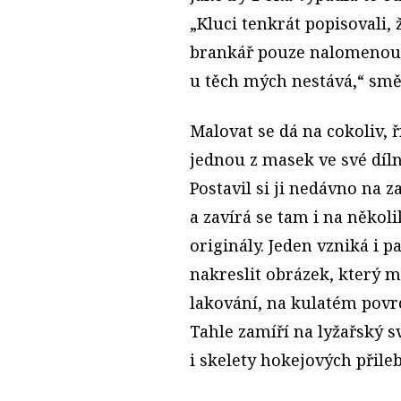
„Kluci tenkrát popisovali,
brankář pouze nalomenou če
u těch mých nestává,“ směj
Malovat se dá na cokoliv, ří
jednou z masek ve své díl
Postavil si ji nedávno na
a zavírá se tam i na někol
originály. Jeden vzniká i p
nakreslit obrázek, který m
lakování, na kulatém povrc
Tahle zamíří na lyžařský sv
i skelety hokejových přile