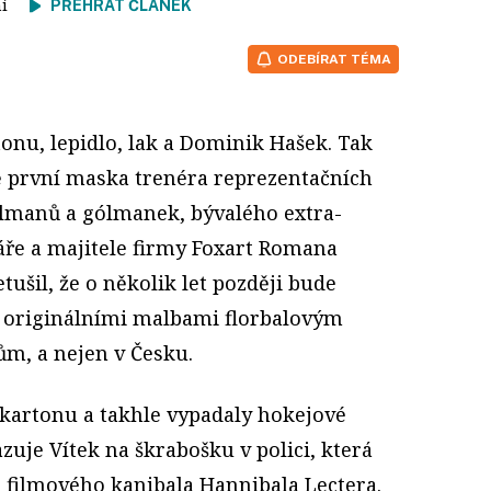
tení
PŘEHRÁT ČLÁNEK
ODEBÍRAT TÉMA
onu, lepidlo, lak a Dominik Hašek. Tak
ě první maska trenéra reprezentačních
ólmanů a gólmanek, bývalého extra­
ře a majitele firmy Foxart Romana
tušil, že o několik let později bude
s originálními malbami florbalovým
m, a nejen v Česku.
karto­nu a takhle vypadaly hokejové
kazuje Vítek na škrabošku v polici, která
d filmového kanibala Hannibala Lectera.