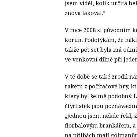
jsem viděl, kolik určitá he
znova lakoval.“
V roce 2008 si původním k
korun. Podotýkám, že nákla
takže pět set byla má odmě
ve venkovní dílně při jeden
V té době se také zrodil n
raketu z počítačové hry, kt
který byl šelmě podobný. 
čtyřlístek jsou poznávac
„Jednou jsem někde řekl, 
florbalovým brankářem, a u
na přilbách mají gólmanům 