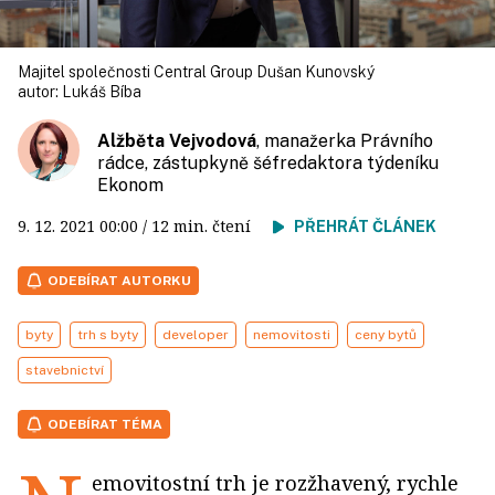
Majitel společnosti Central Group Dušan Kunovský
autor:
Lukáš Bíba
Alžběta Vejvodová
, manažerka Právního
rádce, zástupkyně šéfredaktora týdeníku
Ekonom
9. 12. 2021
00:00
/ 12 min. čtení
PŘEHRÁT ČLÁNEK
ODEBÍRAT AUTORKU
byty
trh s byty
developer
nemovitosti
ceny bytů
stavebnictví
ODEBÍRAT TÉMA
emovitostní trh je rozžhavený, rychle