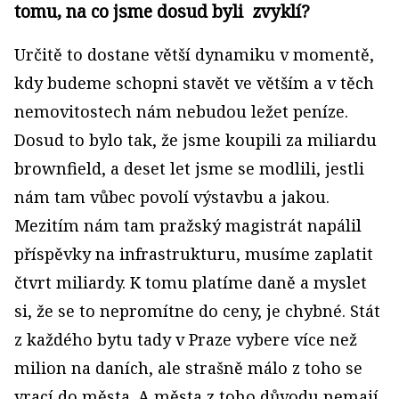
tomu, na co jsme dosud byli zvyklí?
Určitě to dostane větší dynamiku v momentě,
kdy budeme schopni stavět ve větším a v těch
nemovitostech nám nebudou ležet peníze.
Dosud to bylo tak, že jsme koupili za miliardu
brownfield, a deset let jsme se modlili, jestli
nám tam vůbec povolí výstavbu a jakou.
Mezitím nám tam pražský magistrát napálil
příspěvky na infrastrukturu, musíme zaplatit
čtvrt miliardy. K tomu platíme daně a myslet
si, že se to nepromítne do ceny, je chybné. Stát
z každého bytu tady v Praze vybere více než
milion na daních, ale strašně málo z toho se
vrací do města. A města z toho důvodu nemají