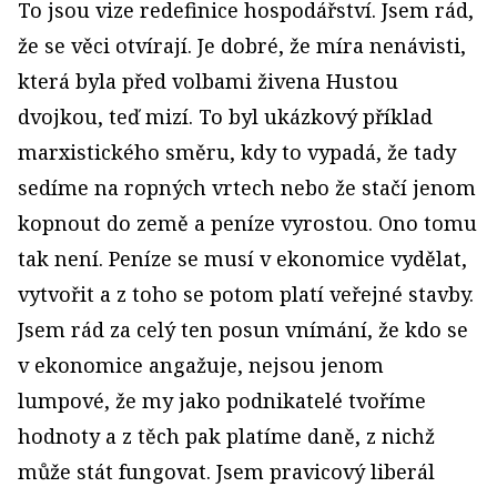
To jsou vize redefinice hospodářství. Jsem rád,
že se věci otvírají. Je dobré, že míra nenávisti,
která byla před volbami živena Hustou
dvojkou, teď mizí. To byl ukázkový příklad
marxistického směru, kdy to vypadá, že tady
sedíme na ropných vrtech nebo že stačí jenom
kopnout do země a peníze vyrostou. Ono tomu
tak není. Peníze se musí v ekonomice vydělat,
vytvořit a z toho se potom platí veřejné stavby.
Jsem rád za celý ten posun vnímání, že kdo se
v ekonomice angažuje, nejsou jenom
lumpové, že my jako podnikatelé tvoříme
hodnoty a z těch pak platíme daně, z nichž
může stát fungovat. Jsem pravicový liberál