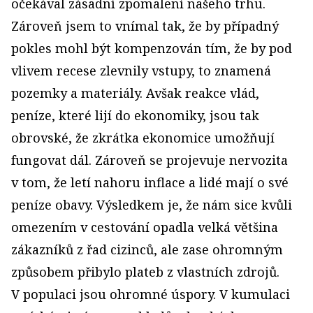
očekával zásadní zpomalení našeho trhu.
Zároveň jsem to vnímal tak, že by případný
pokles mohl být kompenzován tím, že by pod
vlivem recese zlevnily vstupy, to znamená
pozemky a materiály. Avšak reakce vlád,
peníze, které lijí do ekonomiky, jsou tak
obrovské, že zkrátka ekonomice umožňují
fungovat dál. Zároveň se projevuje nervozita
v tom, že letí nahoru inflace a lidé mají o své
peníze obavy. Výsledkem je, že nám sice kvůli
omezením v cestování opadla velká většina
zákazníků z řad cizinců, ale zase ohromným
způsobem přibylo plateb z vlastních zdrojů.
V populaci jsou ohromné úspory. V kumulaci