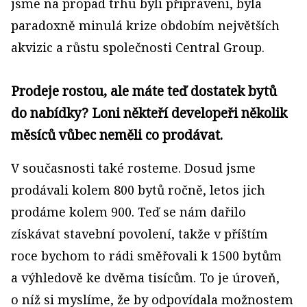
jsme na propad trhu byli připraveni, byla
paradoxně minulá krize obdobím největších
akvizic a růstu společnosti Central Group.
Prodeje rostou, ale máte teď dostatek bytů
do nabídky? Loni někteří developeři několik
měsíců vůbec neměli co prodávat.
V současnosti také rosteme. Dosud jsme
prodávali kolem 800 bytů ročně, letos jich
prodáme kolem 900. Teď se nám dařilo
získávat stavební povolení, takže v příštím
roce bychom to rádi směřovali k 1500 bytům
a výhledově ke dvěma tisícům. To je úroveň,
o níž si myslíme, že by odpovídala možnostem