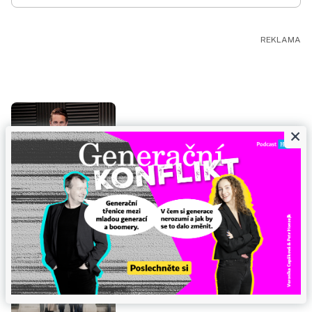
×
Na vlně podnikání s Markem Bárdym,
PODCAST
ředitelem firmy VR Rescue
1 minuta čtení