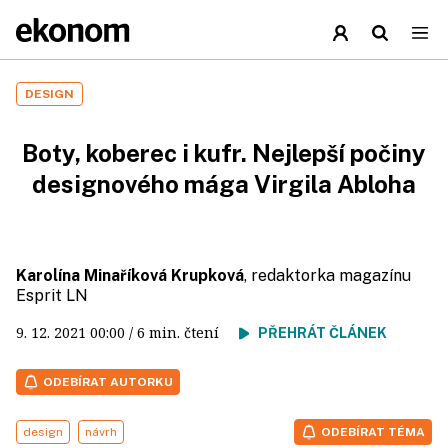
DESIGN
Boty, koberec i kufr. Nejlepší počiny
designového mága Virgila Abloha
Karolína Minaříková Krupková
, redaktorka magazínu
Esprit LN
9. 12. 2021
00:00
/ 6 min. čtení
PŘEHRÁT ČLÁNEK
ODEBÍRAT AUTORKU
design
návrh
ODEBÍRAT TÉMA