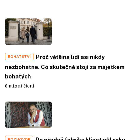
Proč většina lidí asi nikdy
BOHATSTVÍ
nezbohatne. Co skutečně stojí za majetkem
bohatých
8 minut čtení
Po prodeji fabriky klient půl roku
ROZHOVOR