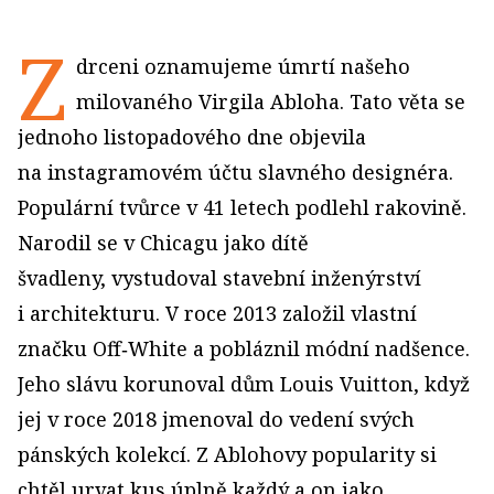
Z
drceni oznamujeme úmrtí našeho
milovaného Virgila Abloha. Tato věta se
jednoho listopadového dne objevila
na instagramovém účtu slavného designéra.
Populární tvůrce v 41 letech podlehl rakovině.
Narodil se v Chicagu jako dítě
švadleny, vystudoval stavební inženýrství
i architekturu. V roce 2013 založil vlastní
značku Off‑White a pobláznil módní nadšence.
Jeho slávu korunoval dům Louis Vuitton, když
jej v roce 2018 jmenoval do vedení svých
pánských kolekcí. Z Ablohovy popularity si
chtěl urvat kus úplně každý a on jako