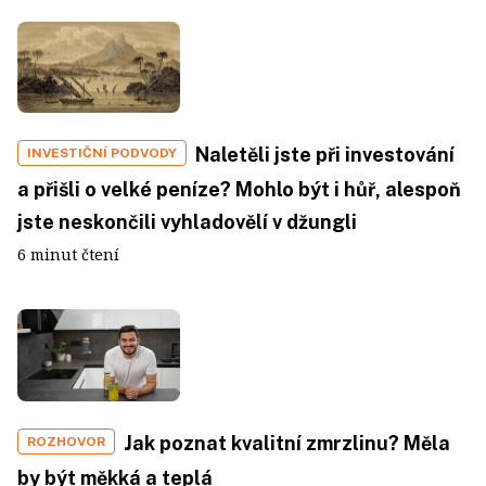
Naletěli jste při investování
INVESTIČNÍ PODVODY
a přišli o velké peníze? Mohlo být i hůř, alespoň
jste neskončili vyhladovělí v džungli
6 minut čtení
Jak poznat kvalitní zmrzlinu? Měla
ROZHOVOR
by být měkká a teplá