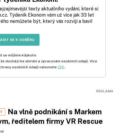
zajímavější texty aktuálního vydání, které si
cz. Týdeník Ekonom vám už více jak 33 let
rého nemůžete být, který vás rozvíjí a baví!
LÁSIT SE K ODBĚRU
t se můžete kdykoliv.
 že dochází ke sbírání a zpracování osobních údajů. Více
chrany osobních údajů naleznete
ZDE
.
Na vlně podnikání s Markem
ST
m, ředitelem firmy VR Rescue
ení