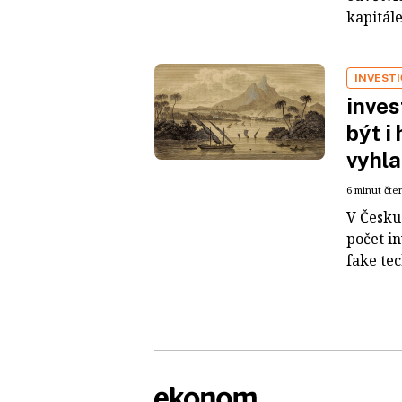
kapitál
INVEST
inves
být i
vyhla
6 minut čte
V Česku 
počet i
fake tec