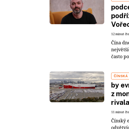
podce
podří
Voře
12 minut čt
Čína dn
největš
často po
ČÍNSKÁ
by ev
z mon
rival
11 minut čt
Čínský 
odvětvíc