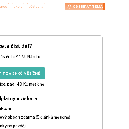
ence
akcie
výsledky
ODEBÍRAT TÉMA
ete číst dál?
vás čeká 95 % článku.
IT ZA 39 KČ MĚSÍČNĚ
íce, pak 149 Kč měsíčně
dplatným získáte
eklam
iový obsah
zdarma (5 článků měsíčně)
nky na později