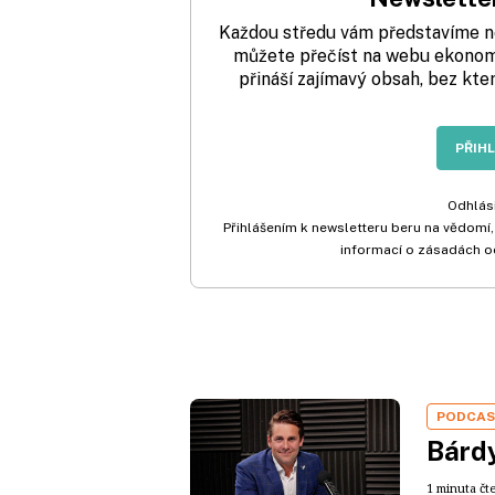
Každou středu vám představíme nej
můžete přečíst na webu ekonom.
přináší zajímavý obsah, bez kte
PŘIH
Odhlási
Přihlášením k newsletteru beru na vědomí,
informací o zásadách o
PODCA
Bárdy
1 minuta čt