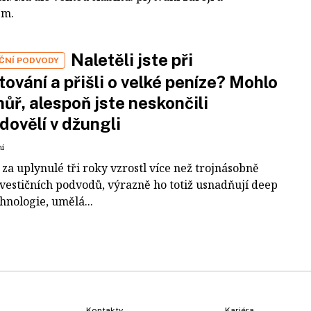
em.
Naletěli jste při
IČNÍ PODVODY
tování a přišli o velké peníze? Mohlo
 hůř, alespoň jste neskončili
dovělí v džungli
ní
za uplynulé tři roky vzrostl více než trojnásobně
nvestičních podvodů, výrazně ho totiž usnadňují deep
hnologie, umělá...
Kontakty
Kariéra