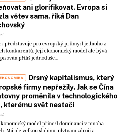
ňovat ani glorifikovat. Evropa si
zla větev sama, říká Dan
chovský
ení
es představuje pro evropský průmysl jednoho z
ích konkurentů. Její ekonomický model ale bývá
pisován příliš jednoduše...
Drsný kapitalismus, který
 EKONOMIKA
ropské firmy nepřežily. Jak se Čína
tovny proměnila v technologického
a, kterému svět nestačí
ení
ekonomický model přinesl dominanci v mnoha
h. Má ale velkou slabinu: plýtvání zdroji a