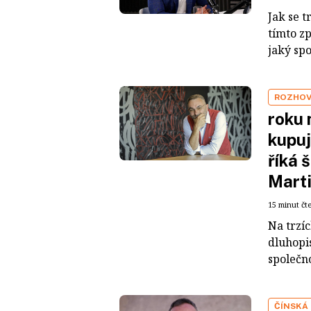
Jak se t
tímto z
jaký sp
ROZHO
roku 
kupuj
říká 
Mart
15 minut čt
Na trzí
dluhopis
společno
ČÍNSKÁ