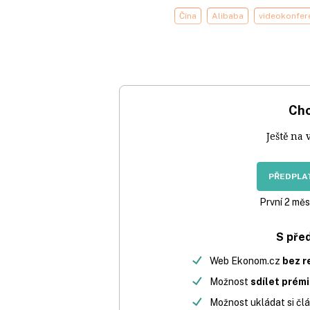
Čína
Alibaba
videokonfer
Chc
Ještě na 
PŘEDPLAT
První 2 měs
S pře
Web Ekonom.cz
bez r
Možnost
sdílet prém
Možnost ukládat si člá