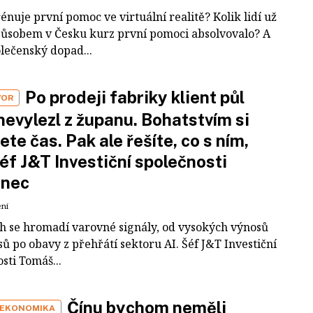
rénuje první pomoc ve virtuální realitě? Kolik lidí už
působem v Česku kurz první pomoci absolvovalo? A
olečenský dopad...
Po prodeji fabriky klient půl
VOR
nevylezl z županu. Bohatstvím si
ete čas. Pak ale řešíte, co s ním,
šéf J&T Investiční společnosti
inec
ení
ch se hromadí varovné signály, od vysokých výnosů
ů po obavy z přehřátí sektoru AI. Šéf J&T Investiční
sti Tomáš...
Čínu bychom neměli
 EKONOMIKA