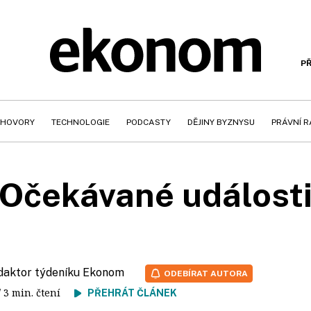
PŘ
HOVORY
TECHNOLOGIE
PODCASTY
DĚJINY BYZNYSU
PRÁVNÍ 
Očekávané událost
edaktor týdeníku Ekonom
ODEBÍRAT AUTORA
/ 3 min. čtení
PŘEHRÁT ČLÁNEK