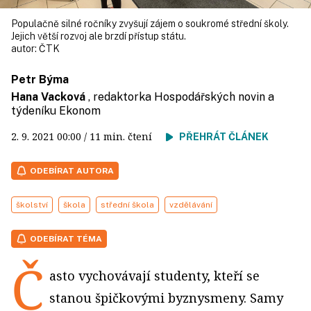
Populačně silné ročníky zvyšují zájem o soukromé střední školy.
Jejich větší rozvoj ale brzdí přístup státu.
autor:
ČTK
Petr Býma
Hana Vacková
, redaktorka Hospodářských novin a
týdeníku Ekonom
2. 9. 2021
00:00
/ 11 min. čtení
PŘEHRÁT ČLÁNEK
ODEBÍRAT AUTORA
školství
škola
střední škola
vzdělávání
ODEBÍRAT TÉMA
Č
asto vychovávají studenty, kteří se
stanou špičkovými byznysmeny. Samy