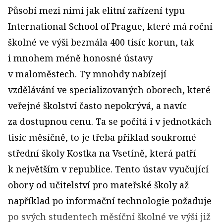
Působí mezi nimi jak elitní zařízení typu
International School of Prague, které má roční
školné ve výši bezmála 400 tisíc korun, tak
i mnohem méně honosné ústavy
v maloměstech. Ty mnohdy nabízejí
vzdělávání ve specializovaných oborech, které
veřejné školství často nepokrývá, a navíc
za dostupnou cenu. Ta se počítá i v jednotkách
tisíc měsíčně, to je třeba příklad soukromé
střední školy Kostka na Vsetíně, která patří
k největším v republice. Tento ústav vyučující
obory od učitelství pro mateřské školy až
například po informační technologie požaduje
po svých studentech měsíční školné ve výši již