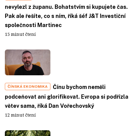
nevylezl z županu. Bohatstvím si kupujete čas.
Pak ale řešíte, co s ním, říká šéf J&T Investiční
společnosti Martinec
15 minut čtení
Čínu bychom neměli
ČÍNSKÁ EKONOMIKA
podceňovat ani glorifikovat. Evropa si podřízla
větev sama, říká Dan Vořechovský
12 minut čtení