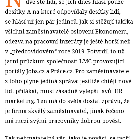
dvě stě lidí, se jich dnes hlásí pouze
desítky. A na které odpovídaly desítky lidí,
se hlásí už jen pár jedinců. Jak si stěžují takřka
všichni zaměstnavatelé oslovení Ekonomem,
odezva na pracovní inzeráty je ještě horší než
v „předcovidovém“ roce 2019. Potvrdil to už
jarní průzkum společnosti LMC provozující
portály Jobs.cz a Práce.cz. Pro zaměstnavatele
z toho plyne jediná zpráva: jestliže chtějí nové
lidi přilákat, musí zásadně vylepšit svůj HR
marketing. Ten má do světa dostat zprávu, že
je firma skvělý zaměstnavatel, jinak řečeno
má mezi svými pracovníky dobrou pověst.
Tak nehmatatelná věc, jako je pověst, se tvoří