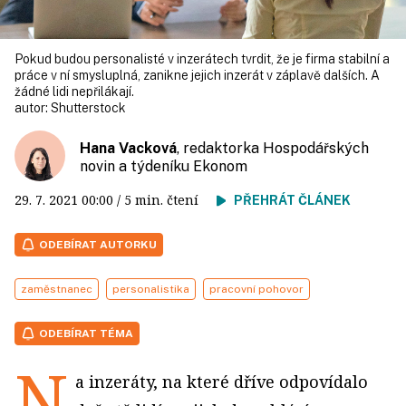
Pokud budou personalisté v inzerátech tvrdit, že je firma stabilní a
práce v ní smysluplná, zanikne jejich inzerát v záplavě dalších. A
žádné lidi nepřilákají.
autor:
Shutterstock
Hana Vacková
, redaktorka Hospodářských
novin a týdeníku Ekonom
29. 7. 2021
00:00
/ 5 min. čtení
PŘEHRÁT ČLÁNEK
ODEBÍRAT AUTORKU
zaměstnanec
personalistika
pracovní pohovor
ODEBÍRAT TÉMA
N
a inzeráty, na které dříve odpovídalo