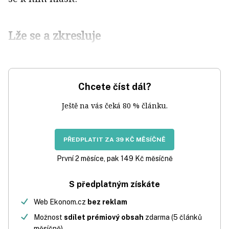
Lže se a zkresluje
Chcete číst dál?
Ještě na vás čeká 80 % článku.
PŘEDPLATIT ZA 39 KČ MĚSÍČNĚ
První 2 měsíce, pak 149 Kč měsíčně
S předplatným získáte
Web Ekonom.cz
bez reklam
Možnost
sdílet prémiový obsah
zdarma (5 článků
měsíčně)