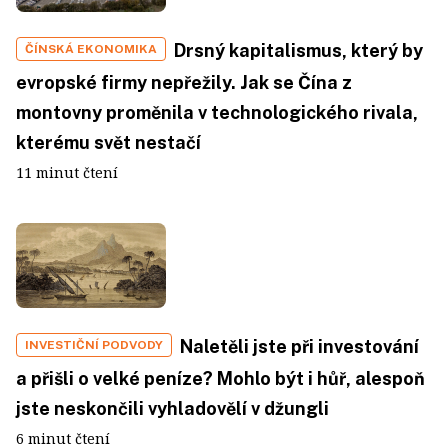
Drsný kapitalismus, který by
ČÍNSKÁ EKONOMIKA
evropské firmy nepřežily. Jak se Čína z
montovny proměnila v technologického rivala,
kterému svět nestačí
11 minut čtení
Naletěli jste při investování
INVESTIČNÍ PODVODY
a přišli o velké peníze? Mohlo být i hůř, alespoň
jste neskončili vyhladovělí v džungli
6 minut čtení