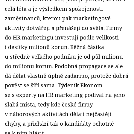
celá léta a je výsledkem spokojenosti
zaměstnanců, kterou pak marketingové
aktivity dotvářejí a přenášejí do světa. Firmy
do HR marketingu investují podle velikosti
i desítky milionů korun. Běžná částka
u středně velkého podniku je od půl milionu
do milionu korun. Podobná propagace se ale
dá dělat vlastně úplně zadarmo, protože dobrá
pověst se šíří sama. Týdeník Ekonom
se s experty na HR marketing podíval na jeho
slabá místa, tedy kde české firmy
v náborových aktivitách dělají nejčastěji
chyby, a přichází tak o kandidáty ochotné
se k nim hlásit.