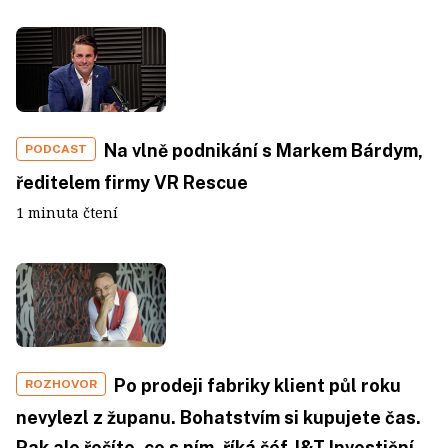
Na vlně podnikání s Markem Bárdym,
PODCAST
ředitelem firmy VR Rescue
1 minuta čtení
Po prodeji fabriky klient půl roku
ROZHOVOR
nevylezl z županu. Bohatstvím si kupujete čas.
Pak ale řešíte, co s ním, říká šéf J&T Investiční