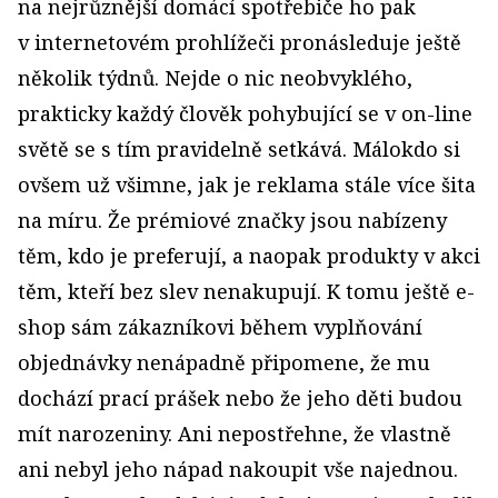
na nejrůznější domácí spotřebiče ho pak
v internetovém prohlížeči pronásleduje ještě
několik týdnů. Nejde o nic neobvyklého,
prakticky každý člověk pohybující se v on-line
světě se s tím pravidelně setkává. Málokdo si
ovšem už všimne, jak je reklama stále více šita
na míru. Že prémiové značky jsou nabízeny
těm, kdo je preferují, a naopak produkty v akci
těm, kteří bez slev nenakupují. K tomu ještě e-
shop sám zákazníkovi během vyplňování
objednávky nenápadně připomene, že mu
dochází prací prášek nebo že jeho děti budou
mít narozeniny. Ani nepostřehne, že vlastně
ani nebyl jeho nápad nakoupit vše najednou.