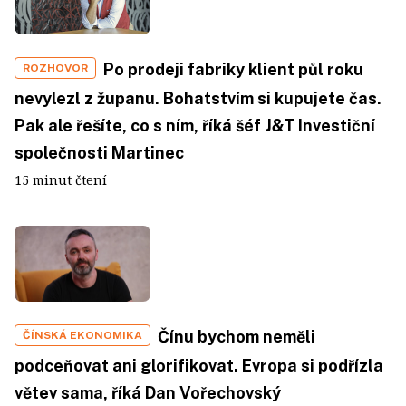
Po prodeji fabriky klient půl roku
ROZHOVOR
nevylezl z županu. Bohatstvím si kupujete čas.
Pak ale řešíte, co s ním, říká šéf J&T Investiční
společnosti Martinec
15 minut čtení
Čínu bychom neměli
ČÍNSKÁ EKONOMIKA
podceňovat ani glorifikovat. Evropa si podřízla
větev sama, říká Dan Vořechovský