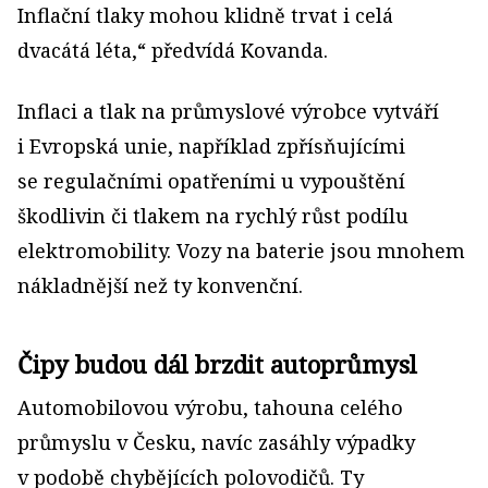
Inflační tlaky mohou klidně trvat i celá
dvacátá léta,“ předvídá Kovanda.
Inflaci a tlak na průmyslové výrobce vytváří
i Evropská unie, například zpřísňujícími
se regulačními opatřeními u vypouštění
škodlivin či tlakem na rychlý růst podílu
elektromobility. Vozy na baterie jsou mnohem
nákladnější než ty konvenční.
Čipy budou dál brzdit autoprůmysl
Automobilovou výrobu, tahouna celého
průmyslu v Česku, navíc zasáhly výpadky
v podobě chybějících polovodičů. Ty