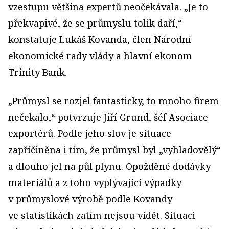
vzestupu většina expertů neočekávala. „Je to
překvapivé, že se průmyslu tolik daří,“
konstatuje Lukáš Kovanda, člen Národní
ekonomické rady vlády a hlavní ekonom
Trinity Bank.
„Průmysl se rozjel fantasticky, to mnoho firem
nečekalo,“ potvrzuje Jiří Grund, šéf Asociace
exportérů. Podle jeho slov je situace
zapříčiněna i tím, že průmysl byl „vyhladovělý“
a dlouho jel na půl plynu. Opožděné dodávky
materiálů a z toho vyplývající výpadky
v průmyslové výrobě podle Kovandy
ve statistikách zatím nejsou vidět. Situaci