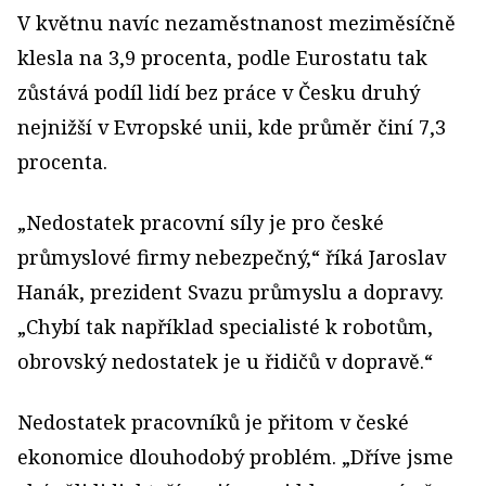
V květnu navíc nezaměstnanost meziměsíčně
klesla na 3,9 procenta, podle Eurostatu tak
zůstává podíl lidí bez práce v Česku druhý
nejnižší v Evropské unii, kde průměr činí 7,3
procenta.
„Nedostatek pracovní síly je pro české
průmyslové firmy nebezpečný,“ říká Jaroslav
Hanák, prezident Svazu průmyslu a dopravy.
„Chybí tak například specialisté k robotům,
obrovský nedostatek je u řidičů v dopravě.“
Nedostatek pracovníků je přitom v české
ekonomice dlouhodobý problém. „Dříve jsme