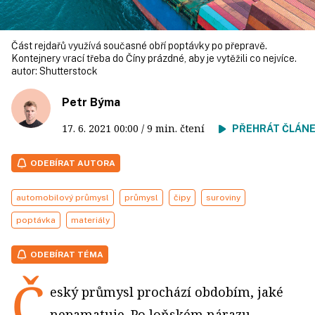
Část rejdařů využívá současné obří poptávky po přepravě.
Kontejnery vrací třeba do Číny prázdné, aby je vytěžili co nejvíce.
autor:
Shutterstock
Petr Býma
17. 6. 2021
00:00
/ 9 min. čtení
PŘEHRÁT ČLÁN
ODEBÍRAT AUTORA
automobilový průmysl
průmysl
čipy
suroviny
poptávka
materiály
ODEBÍRAT TÉMA
Č
eský průmysl prochází obdobím, jaké
nepamatuje. Po loňském nárazu