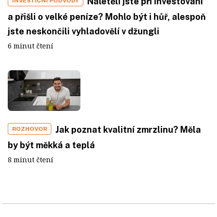
Naletěli jste při investování
INVESTIČNÍ PODVODY
a přišli o velké peníze? Mohlo být i hůř, alespoň
jste neskončili vyhladovělí v džungli
6 minut čtení
Jak poznat kvalitní zmrzlinu? Měla
ROZHOVOR
by být měkká a teplá
8 minut čtení