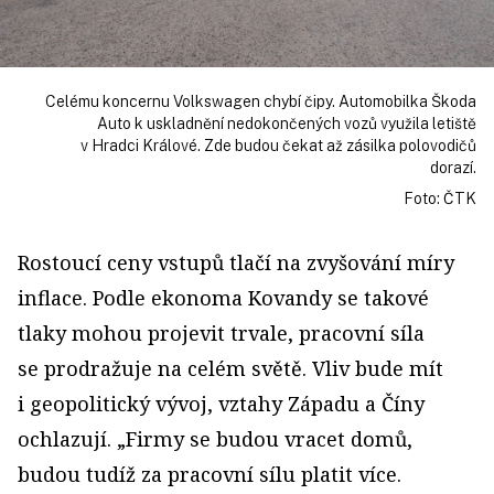
Celému koncernu Volkswagen chybí čipy. Automobilka Škoda
Auto k uskladnění nedokončených vozů využila letiště
v Hradci Králové. Zde budou čekat až zásilka polo­vodičů
dorazí.
Foto: ČTK
Rostoucí ceny vstupů tlačí na zvyšování míry
inflace. Podle ekonoma Kovandy se takové
tlaky mohou projevit trvale, pracovní síla
se prodražuje na celém světě. Vliv bude mít
i geopolitický vývoj, vztahy Západu a Číny
ochlazují. „Firmy se budou vracet domů,
budou tudíž za pracovní sílu platit více.