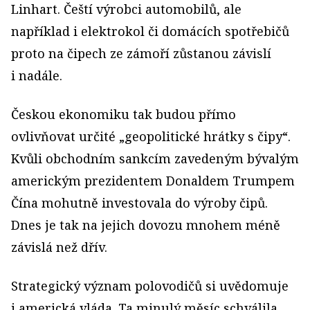
Linhart. Čeští výrobci automobilů, ale
například i elektrokol či domácích spotřebičů
proto na čipech ze zámoří zůstanou závislí
i nadále.
Českou ekonomiku tak budou přímo
ovlivňovat určité „geopolitické hrátky s čipy“.
Kvůli obchodním sankcím zavedeným bývalým
americkým prezidentem Donaldem Trumpem
Čína mohutně investovala do výroby čipů.
Dnes je tak na jejich dovozu mnohem méně
závislá než dřív.
Strategický význam polovodičů si uvědomuje
i americká vláda. Ta minulý měsíc schválila