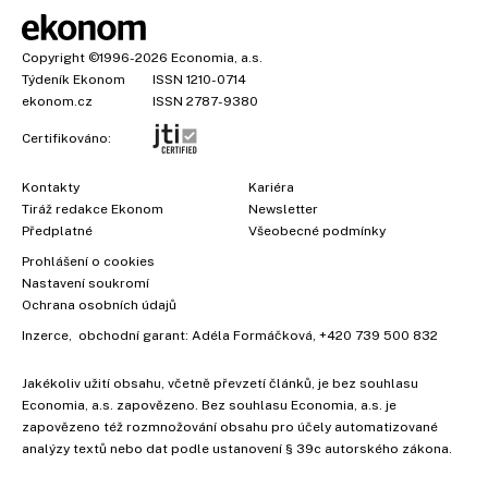
Copyright
©1996-2026
Economia, a.s.
Týdeník Ekonom
ISSN 1210-0714
ekonom.cz
ISSN 2787-9380
Certifikováno:
Kontakty
Kariéra
Tiráž redakce Ekonom
Newsletter
Předplatné
Všeobecné podmínky
Prohlášení o cookies
Nastavení soukromí
Ochrana osobních údajů
Inzerce
, obchodní garant:
Adéla Formáčková
,
+420 739 500 832
Jakékoliv užití obsahu, včetně převzetí článků, je bez souhlasu
Economia, a.s. zapovězeno. Bez souhlasu Economia, a.s. je
zapovězeno též rozmnožování obsahu pro účely automatizované
analýzy textů nebo dat podle ustanovení § 39c autorského zákona.