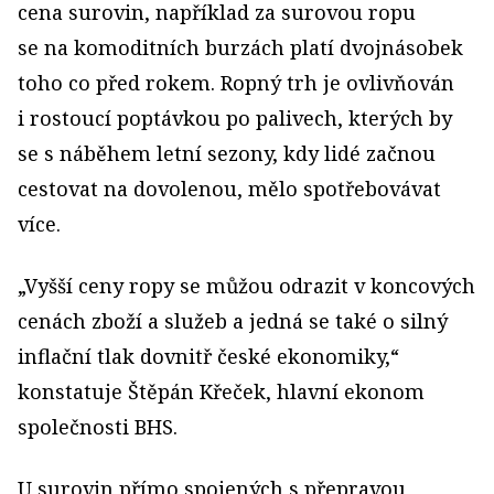
cena surovin, například za surovou ropu
se na komoditních burzách platí dvojnásobek
toho co před rokem. Ropný trh je ovlivňován
i rostoucí poptávkou po palivech, kterých by
se s náběhem letní sezony, kdy lidé začnou
cestovat na dovolenou, mělo spotřebovávat
více.
„Vyšší ceny ropy se můžou odrazit v koncových
cenách zboží a služeb a jedná se také o silný
inflační tlak dovnitř české ekonomiky,“
konstatuje Štěpán Křeček, hlavní ekonom
společnosti BHS.
U surovin přímo spojených s přepravou