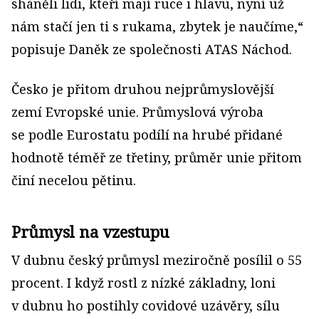
sháněli lidi, kteří mají ruce i hlavu, nyní už
nám stačí jen ti s rukama, zbytek je naučíme,“
popisuje Daněk ze společnosti ATAS Náchod.
Česko je přitom druhou nejprůmyslovější
zemí Evropské unie. Průmyslová výroba
se podle Eurostatu podílí na hrubé přidané
hodnotě téměř ze třetiny, průměr unie přitom
činí necelou pětinu.
Průmysl na vzestupu
V dubnu český průmysl meziročně posílil o 55
procent. I když rostl z nízké základny, loni
v dubnu ho postihly covidové uzávěry, sílu