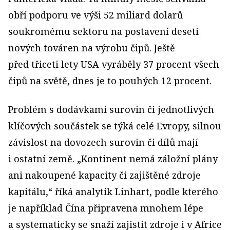
obří podporu ve výši 52 miliard dolarů
soukromému sektoru na postavení deseti
nových továren na výrobu čipů. Ještě
před třiceti lety USA vyráběly 37 procent všech
čipů na světě, dnes je to pouhých 12 procent.
Problém s dodávkami surovin či jednotlivých
klíčových součástek se týká celé Evropy, silnou
závislost na dovozech surovin či dílů mají
i ostatní země. „Kontinent nemá záložní plány
ani nakoupené kapacity či zajištěné zdroje
kapitálu,“ říká analytik Linhart, podle kterého
je například Čína připravena mnohem lépe
a systematicky se snaží zajistit zdroje i v Africe