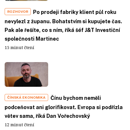
Po prodeji fabriky klient půl roku
ROZHOVOR
nevylezl z županu. Bohatstvím si kupujete čas.
Pak ale řešíte, co s ním, říká šéf J&T Investiční
společnosti Martinec
15 minut čtení
Čínu bychom neměli
ČÍNSKÁ EKONOMIKA
podceňovat ani glorifikovat. Evropa si podřízla
větev sama, říká Dan Vořechovský
12 minut čtení