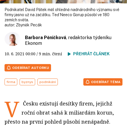
Podnikatel David Pátek měl ohledně nadnárodního významu své
firmy jasno už na začátku. Teď Neeco Gorup působí ve 180
zemích světa.
autor:
Zbyněk Pecák
Barbora Pěničková
, redaktorka týdeníku
Ekonom
10. 6. 2021
00:00
/ 9 min. čtení
PŘEHRÁT ČLÁNEK
ODEBÍRAT AUTORKU
firma
byznys
podnikání
ODEBÍRAT TÉMA
V
Česku existují desítky firem, jejichž
roční obrat sahá k miliardám korun,
přesto na první pohled působí nenápadně.