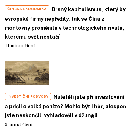
Drsný kapitalismus, který by
ČÍNSKÁ EKONOMIKA
evropské firmy nepřežily. Jak se Čína z
montovny proměnila v technologického rivala,
kterému svět nestačí
11 minut čtení
Naletěli jste při investování
INVESTIČNÍ PODVODY
a přišli o velké peníze? Mohlo být i hůř, alespoň
jste neskončili vyhladovělí v džungli
6 minut čtení