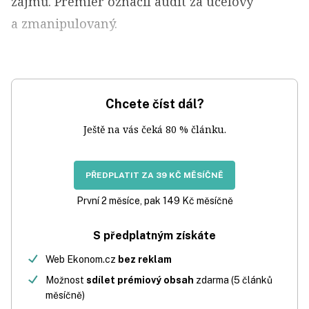
zájmů. Premiér označil audit za účelový
a zmanipulovaný.
Chcete číst dál?
Ještě na vás čeká 80 % článku.
PŘEDPLATIT ZA 39 KČ MĚSÍČNĚ
První 2 měsíce, pak 149 Kč měsíčně
S předplatným získáte
Web Ekonom.cz
bez reklam
Možnost
sdílet prémiový obsah
zdarma (5 článků
měsíčně)