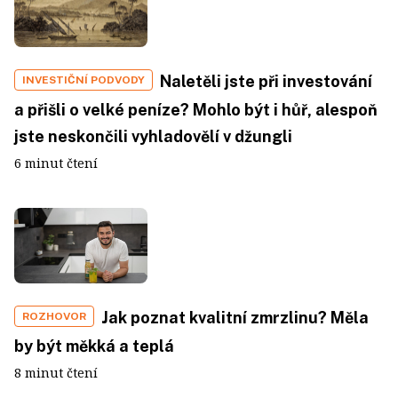
Naletěli jste při investování
INVESTIČNÍ PODVODY
a přišli o velké peníze? Mohlo být i hůř, alespoň
jste neskončili vyhladovělí v džungli
6 minut čtení
Jak poznat kvalitní zmrzlinu? Měla
ROZHOVOR
by být měkká a teplá
8 minut čtení