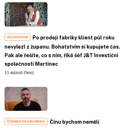
Po prodeji fabriky klient půl roku
ROZHOVOR
nevylezl z županu. Bohatstvím si kupujete čas.
Pak ale řešíte, co s ním, říká šéf J&T Investiční
společnosti Martinec
15 minut čtení
Čínu bychom neměli
ČÍNSKÁ EKONOMIKA