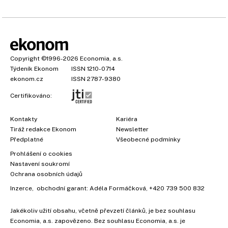
Copyright
©1996-2026
Economia, a.s.
Týdeník Ekonom
ISSN 1210-0714
ekonom.cz
ISSN 2787-9380
Certifikováno:
Kontakty
Kariéra
Tiráž redakce Ekonom
Newsletter
Předplatné
Všeobecné podmínky
Prohlášení o cookies
Nastavení soukromí
Ochrana osobních údajů
Inzerce
, obchodní garant:
Adéla Formáčková
,
+420 739 500 832
Jakékoliv užití obsahu, včetně převzetí článků, je bez souhlasu
Economia, a.s. zapovězeno. Bez souhlasu Economia, a.s. je