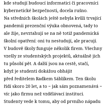
kde studují budoucí informatici či pracovníci
kybernetické bezpečnosti, docela rušno.
Na středních školách ještě nebyla kvůli trvající
pandemii prezenční výuka obnovená, tady to
ale žije, nevztahují se na ně totiž pandemická
školní opatření: oni tu nestudují, ale pracují.
V budově školy funguje několik firem. Všechny
vzešly ze studentských projektů, aktuálně jich
tu působí pět. A další jsou na cestě, stačí,
když je studenti dokážou obhájit
před ředitelem Radkem Sáblíkem. Ten školu
řídí skoro 20 let, a to − jak sám poznamenává −
víc jako firmu než vzdělávací instituci.
Studenty vede k tomu, aby od prvního nápadu