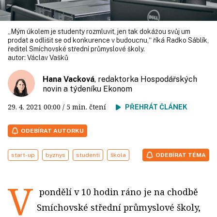
„Mým úkolem je studenty rozmluvit, jen tak dokážou svůj um
prodat a odlišit se od konkurence v budoucnu,“ říká Radko Sáblík,
ředitel Smíchovské střední průmyslové školy.
autor:
Václav Vašků
Hana Vacková
, redaktorka Hospodářských
novin a týdeníku Ekonom
29. 4. 2021
00:00
/ 5 min. čtení
PŘEHRÁT ČLÁNEK
ODEBÍRAT AUTORKU
start-up
byznys
studenti
škola
ODEBÍRAT TÉMA
V
pondělí v 10 hodin ráno je na chodbě
Smíchovské střední průmyslové školy,