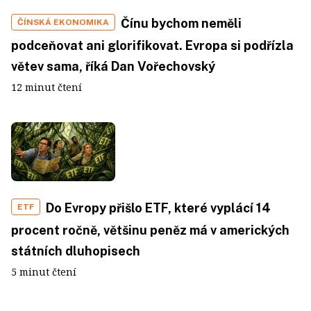
Čínu bychom neměli
ČÍNSKÁ EKONOMIKA
podceňovat ani glorifikovat. Evropa si podřízla
větev sama, říká Dan Vořechovský
12 minut čtení
Do Evropy přišlo ETF, které vyplácí 14
ETF
procent ročně, většinu peněz má v amerických
státních dluhopisech
5 minut čtení