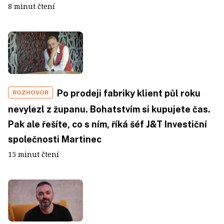
8 minut čtení
Po prodeji fabriky klient půl roku
ROZHOVOR
nevylezl z županu. Bohatstvím si kupujete čas.
Pak ale řešíte, co s ním, říká šéf J&T Investiční
společnosti Martinec
15 minut čtení