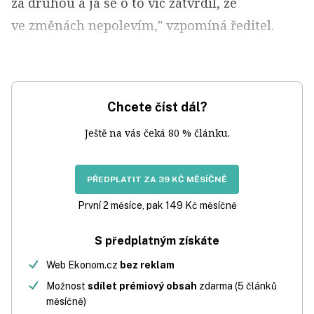
za druhou a já se o to víc zatvrdil, že
ve změnách nepolevím," vzpomíná ředitel.
Chcete číst dál?
Ještě na vás čeká 80 % článku.
PŘEDPLATIT ZA 39 KČ MĚSÍČNĚ
První 2 měsíce, pak 149 Kč měsíčně
S předplatným získáte
Web Ekonom.cz
bez reklam
Možnost
sdílet prémiový obsah
zdarma (5 článků
měsíčně)