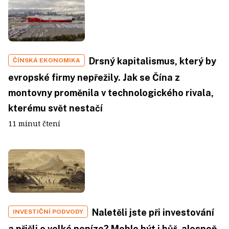
Drsný kapitalismus, který by
ČÍNSKÁ EKONOMIKA
evropské firmy nepřežily. Jak se Čína z
montovny proměnila v technologického rivala,
kterému svět nestačí
11 minut čtení
Naletěli jste při investování
INVESTIČNÍ PODVODY
a přišli o velké peníze? Mohlo být i hůř, alespoň