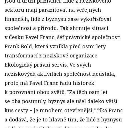
jsou ti druzí příživníci. Lidé z neziskového
sektoru mají parazitovat na veřejných
financích, lidé z byznysu zase vykořisťovat
společnost a přírodu. Tak shrnuje situaci
v Česku Pavel Franc, šéf právnické společnosti
Frank Bold, která vznikla před osmi lety
transformací z neziskové organizace
Ekologický právní servis. Ve svých
neziskových aktivitách společnost neustala,
proto má Pavel Franc řadu historek
k porovnání obou světů. "Za těch osm let
se oba posunuly, byznys ale ušel daleko větší
kus cesty − je mnohem otevřenější," říká Franc
a dodává, že je to hlavně tím, že lidé z byznysu