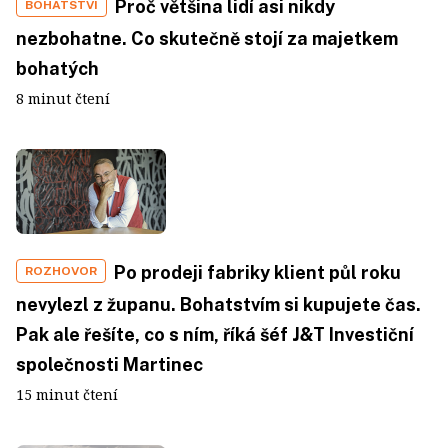
Proč většina lidí asi nikdy
BOHATSTVÍ
nezbohatne. Co skutečně stojí za majetkem
bohatých
8 minut čtení
Po prodeji fabriky klient půl roku
ROZHOVOR
nevylezl z županu. Bohatstvím si kupujete čas.
Pak ale řešíte, co s ním, říká šéf J&T Investiční
společnosti Martinec
15 minut čtení