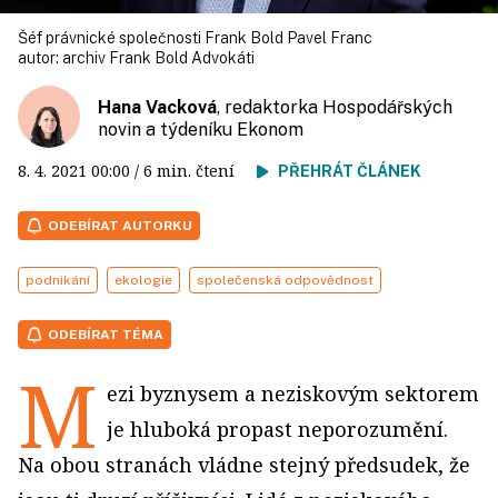
Šéf právnické společnosti Frank Bold Pavel Franc
autor:
archiv Frank Bold Advokáti
Hana Vacková
, redaktorka Hospodářských
novin a týdeníku Ekonom
8. 4. 2021
00:00
/ 6 min. čtení
PŘEHRÁT ČLÁNEK
ODEBÍRAT AUTORKU
podnikání
ekologie
společenská odpovědnost
ODEBÍRAT TÉMA
M
ezi byznysem a neziskovým sektorem
je hluboká propast neporozumění.
Na obou stranách vládne stejný předsudek, že