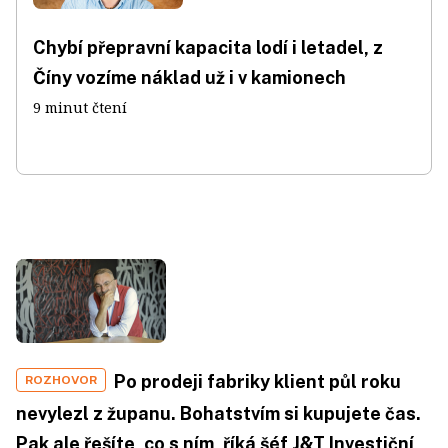
Chybí přepravní kapacita lodí i letadel, z
Číny vozíme náklad už i v kamionech
9 minut čtení
Po prodeji fabriky klient půl roku
ROZHOVOR
nevylezl z županu. Bohatstvím si kupujete čas.
Pak ale řešíte, co s ním, říká šéf J&T Investiční