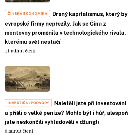
Drsný kapitalismus, který by
ČÍNSKÁ EKONOMIKA
evropské firmy nepřežily. Jak se Čína z
montovny proměnila v technologického rivala,
kterému svět nestačí
11 minut čtení
Naletěli jste při investování
INVESTIČNÍ PODVODY
a přišli o velké peníze? Mohlo být i hůř, alespoň
jste neskončili vyhladovělí v džungli
6 minut čtení