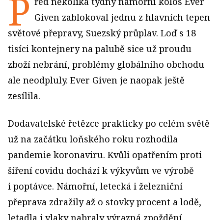
P
řed několika týdny námořní kolos Ever
Given zablokoval jednu z hlavních tepen
světové přepravy, Suezský průplav. Loď s 18
tisíci kontejnery na palubě sice už proudu
zboží nebrání, problémy globálního obchodu
ale neodpluly. Ever Given je naopak ještě
zesílila.
Dodavatelské řetězce prakticky po celém světě
už na začátku loňského roku rozhodila
pandemie koronaviru. Kvůli opatřením proti
šíření covidu dochází k výkyvům ve výrobě
i poptávce. Námořní, letecká i železniční
přeprava zdražily až o stovky procent a lodě,
letadla i vlaky nabraly výrazná zpoždění.