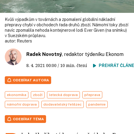
Kvůli výpadkům v továrnách a zpomalení globální nákladní
přepravy chybí v obchodech řada druhů zboží. Námořní toky zboží
navíc zpomalila nehoda kontejnerové lodi Ever Given (na snímku)
v Suezském průplavu.
autor:
Reuters
Radek Novotný
, redaktor týdeníku Ekonom
8. 4. 2021
00:00
/ 10 min. čtení
PŘEHRÁT ČLÁN
ODEBÍRAT AUTORA
ekonomika
zboží
letecká doprava
přeprava
námořní doprava
dodavatelský řetězec
pandemie
ODEBÍRAT TÉMA