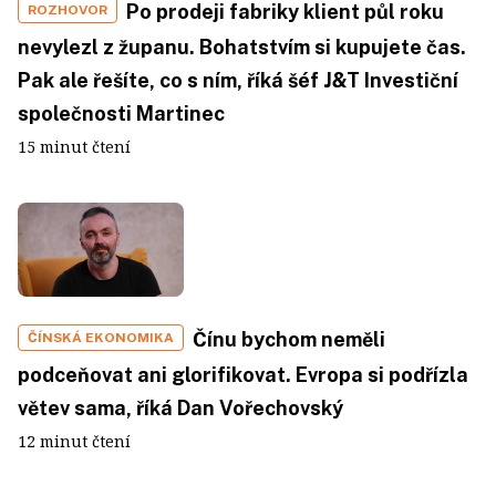
Po prodeji fabriky klient půl roku
ROZHOVOR
nevylezl z županu. Bohatstvím si kupujete čas.
Pak ale řešíte, co s ním, říká šéf J&T Investiční
společnosti Martinec
15 minut čtení
Čínu bychom neměli
ČÍNSKÁ EKONOMIKA
podceňovat ani glorifikovat. Evropa si podřízla
větev sama, říká Dan Vořechovský
12 minut čtení