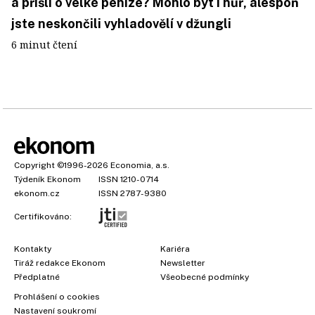
a přišli o velké peníze? Mohlo být i hůř, alespoň
jste neskončili vyhladovělí v džungli
6 minut čtení
Copyright
©1996-2026
Economia, a.s.
Týdeník Ekonom
ISSN 1210-0714
ekonom.cz
ISSN 2787-9380
Certifikováno:
Kontakty
Kariéra
Tiráž redakce Ekonom
Newsletter
Předplatné
Všeobecné podmínky
Prohlášení o cookies
Nastavení soukromí