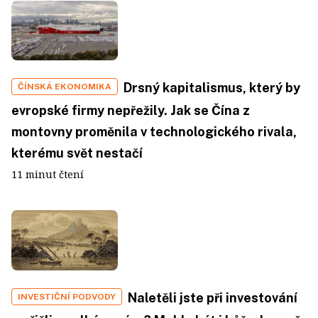
Drsný kapitalismus, který by
ČÍNSKÁ EKONOMIKA
evropské firmy nepřežily. Jak se Čína z
montovny proměnila v technologického rivala,
kterému svět nestačí
11 minut čtení
Naletěli jste při investování
INVESTIČNÍ PODVODY