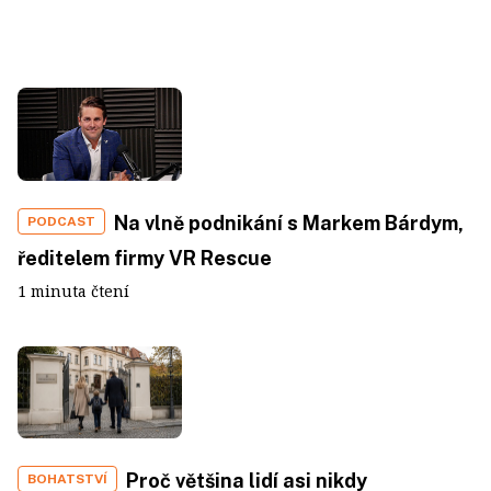
Na vlně podnikání s Markem Bárdym,
PODCAST
ředitelem firmy VR Rescue
1 minuta čtení
Proč většina lidí asi nikdy
BOHATSTVÍ