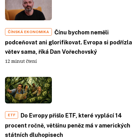
Čínu bychom neměli
ČÍNSKÁ EKONOMIKA
podceňovat ani glorifikovat. Evropa si podřízla
větev sama, říká Dan Vořechovský
12 minut čtení
Do Evropy přišlo ETF, které vyplácí 14
ETF
procent ročně, většinu peněz má v amerických
státních dluhopisech