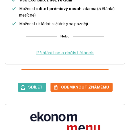
Web Ekonom.cz
bez reklam
Možnost
sdílet prémiový obsah
zdarma (5 článků
měsíčně)
Možnost ukládat si články na později
Nebo
Přihlásit se a dočíst článek
SDÍLET
ODEMKNOUT ZNÁMÉMU