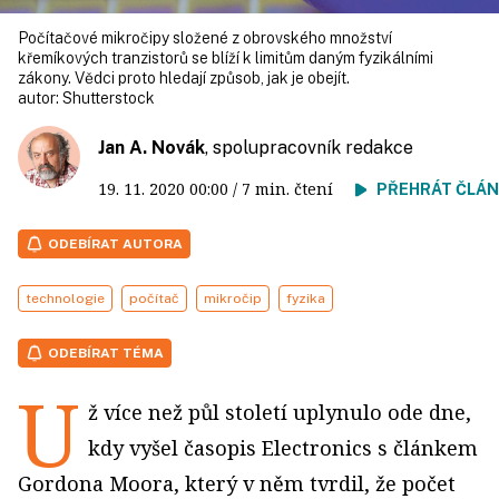
Počítačové mikročipy složené z obrovského množství
křemíkových tranzistorů se blíží k limitům daným fyzikálními
zákony. Vědci proto hledají způsob, jak je obejít.
autor:
Shutterstock
Jan A. Novák
, spolupracovník redakce
19. 11. 2020
00:00
/ 7 min. čtení
PŘEHRÁT ČLÁ
ODEBÍRAT AUTORA
technologie
počítač
mikročip
fyzika
ODEBÍRAT TÉMA
U
ž více než půl století uplynulo ode dne,
kdy vyšel časopis Electronics s článkem
Gordona Moora, který v něm tvrdil, že počet