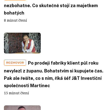
nezbohatne. Co skutečně stojí za majetkem
bohatých
8 minut čtení
Po prodeji fabriky klient půl roku
ROZHOVOR
nevylezl z županu. Bohatstvím si kupujete čas.
Pak ale řešíte, co s ním, říká šéf J&T Investiční
společnosti Martinec
15 minut čtení