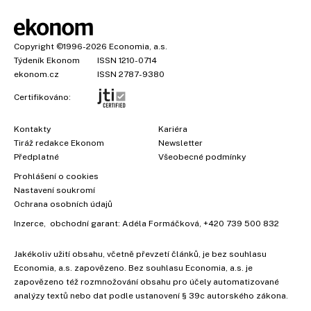
Copyright
©1996-2026
Economia, a.s.
Týdeník Ekonom
ISSN 1210-0714
ekonom.cz
ISSN 2787-9380
Certifikováno:
Kontakty
Kariéra
Tiráž redakce Ekonom
Newsletter
Předplatné
Všeobecné podmínky
Prohlášení o cookies
Nastavení soukromí
Ochrana osobních údajů
Inzerce
, obchodní garant:
Adéla Formáčková
,
+420 739 500 832
Jakékoliv užití obsahu, včetně převzetí článků, je bez souhlasu
Economia, a.s. zapovězeno. Bez souhlasu Economia, a.s. je
zapovězeno též rozmnožování obsahu pro účely automatizované
analýzy textů nebo dat podle ustanovení § 39c autorského zákona.