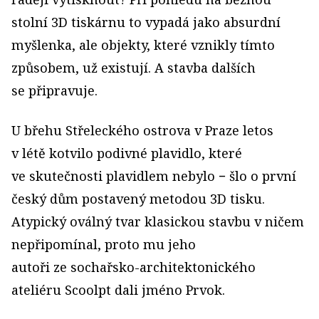
stolní 3D tiskárnu to vypadá jako absurdní
myšlenka, ale objekty, které vznikly tímto
způsobem, už existují. A stavba dalších
se připravuje.
U břehu Střeleckého ostrova v Praze letos
v létě kotvilo podivné plavidlo, které
ve skutečnosti plavidlem nebylo − šlo o první
český dům postavený metodou 3D tisku.
Atypický oválný tvar klasickou stavbu v ničem
nepřipomínal, proto mu jeho
autoři ze sochařsko-architektonického
ateliéru Scoolpt dali jméno Prvok.