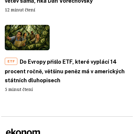
větev sama, říká Dan Vořechovský
12 minut čtení
Do Evropy přišlo ETF, které vyplácí 14
ETF
procent ročně, většinu peněz má v amerických
státních dluhopisech
5 minut čtení