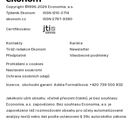
Copyright
©1996-2026
Economia, a.s.
Týdeník Ekonom
ISSN 1210-0714
ekonom.cz
ISSN 2787-9380
Certifikováno:
Kontakty
Kariéra
Tiráž redakce Ekonom
Newsletter
Předplatné
Všeobecné podmínky
Prohlášení o cookies
Nastavení soukromí
Ochrana osobních údajů
Inzerce
, obchodní garant:
Adéla Formáčková
,
+420 739 500 832
Jakékoliv užití obsahu, včetně převzetí článků, je bez souhlasu
Economia, a.s. zapovězeno. Bez souhlasu Economia, a.s. je
zapovězeno též rozmnožování obsahu pro účely automatizované
analýzy textů nebo dat podle ustanovení § 39c autorského zákona.