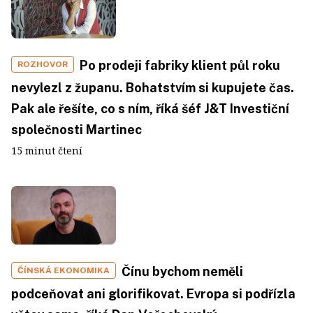
Po prodeji fabriky klient půl roku
ROZHOVOR
nevylezl z županu. Bohatstvím si kupujete čas.
Pak ale řešíte, co s ním, říká šéf J&T Investiční
společnosti Martinec
15 minut čtení
Čínu bychom neměli
ČÍNSKÁ EKONOMIKA
podceňovat ani glorifikovat. Evropa si podřízla