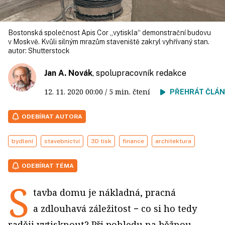
Bostonská společnost Apis Cor „vytiskla“ demonstrační budovu
v Moskvě. Kvůli silným mrazům staveniště zakryl vyhřívaný stan.
autor:
Shutterstock
Jan A. Novák
, spolupracovník redakce
12. 11. 2020
00:00
/ 5 min. čtení
PŘEHRÁT ČLÁ
ODEBÍRAT AUTORA
bydlení
stavebnictví
3D tisk
finance
architektura
ODEBÍRAT TÉMA
S
tavba domu je nákladná, pracná
a zdlouhavá záležitost − co si ho tedy
raději vytisknout? Při pohledu na běžnou