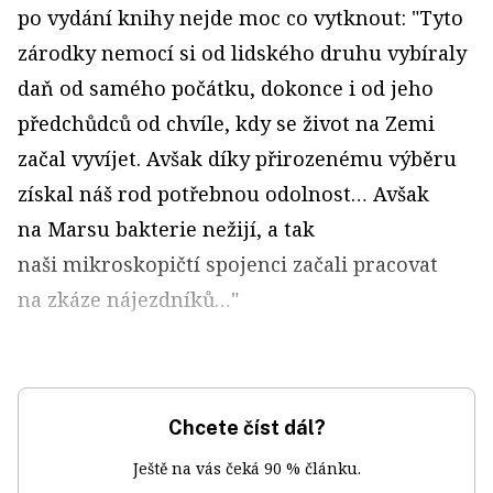
po vydání knihy nejde moc co vytknout: "Tyto
zárodky nemocí si od lidského druhu vybíraly
daň od samého počátku, dokonce i od jeho
předchůdců od chvíle, kdy se život na Zemi
začal vyvíjet. Avšak díky přirozenému výběru
získal náš rod potřebnou odolnost… Avšak
na Marsu bakterie nežijí, a tak
naši mikroskopičtí spojenci začali pracovat
na zkáze nájezdníků…"
Chcete číst dál?
Ještě na vás čeká 90 % článku.