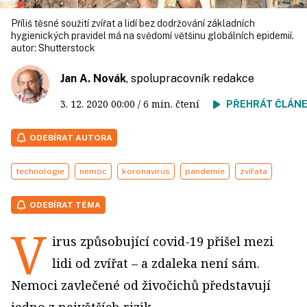
Příliš těsné soužití zvířat a lidí bez dodržování základních
hygienických pravidel má na svědomí většinu globálních epidemií.
autor:
Shutterstock
Jan A. Novák
, spolupracovník redakce
3. 12. 2020
00:00
/ 6 min. čtení
PŘEHRÁT ČLÁN
ODEBÍRAT AUTORA
technologie
nemoc
koronavirus
pandemie
zvířata
ODEBÍRAT TÉMA
V
irus způsobující covid-19 přišel mezi
lidi od zvířat – a zdaleka není sám.
Nemoci zavlečené od živočichů představují