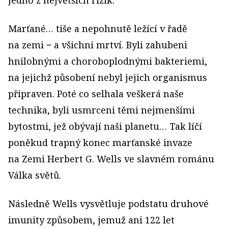
jedno z největších rizik.
Marťané… tiše a nepohnutě ležící v řadě
na zemi − a všichni mrtví. Byli zahubeni
hnilobnými a choroboplodnými bakteriemi,
na jejichž působení nebyl jejich organismus
připraven. Poté co selhala veškerá naše
technika, byli usmrceni těmi nejmenšími
bytostmi, jež obývají naši planetu… Tak líčí
poněkud trapný konec marťanské invaze
na Zemi Herbert G. Wells ve slavném románu
Válka světů.
Následně Wells vysvětluje podstatu druhové
imunity způsobem, jemuž ani 122 let