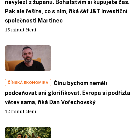
nevylezl z županu. Bohatstvím si kupujete čas.
Pak ale řešíte, co s ním, říká šéf J&T Investiční
společnosti Martinec
15 minut čtení
Čínu bychom neměli
ČÍNSKÁ EKONOMIKA
podceňovat ani glorifikovat. Evropa si podřízla
větev sama, říká Dan Vořechovský
12 minut čtení