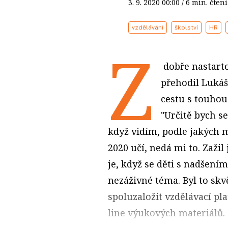
3. 9. 2020
00:00
/ 6 min. čt
vzdělávání
školství
HR
Z
dobře nastart
přehodil Lukáš
cestu s touhou
"Určitě bych se
když vidím, podle jakých m
2020 učí, nedá mi to. Zažil
je, když se děti s nadšením
nezáživné téma. Byl to skv
spoluzaložit vzdělávací pl
line výukových materiálů.