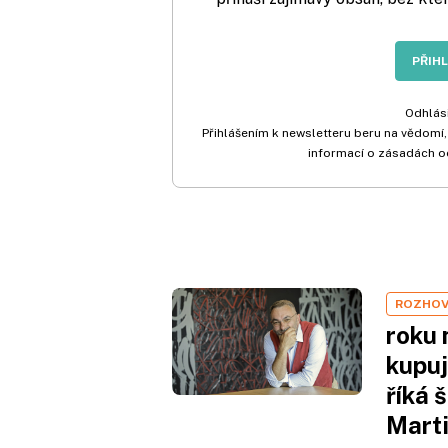
PŘIH
Odhlási
Přihlášením k newsletteru beru na vědomí,
informací o zásadách o
ROZHO
roku 
kupuj
říká 
Mart