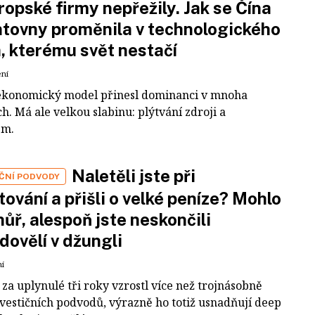
ropské firmy nepřežily. Jak se Čína
tovny proměnila v technologického
a, kterému svět nestačí
ení
ekonomický model přinesl dominanci v mnoha
h. Má ale velkou slabinu: plýtvání zdroji a
em.
Naletěli jste při
IČNÍ PODVODY
tování a přišli o velké peníze? Mohlo
 hůř, alespoň jste neskončili
dovělí v džungli
ní
za uplynulé tři roky vzrostl více než trojnásobně
nvestičních podvodů, výrazně ho totiž usnadňují deep