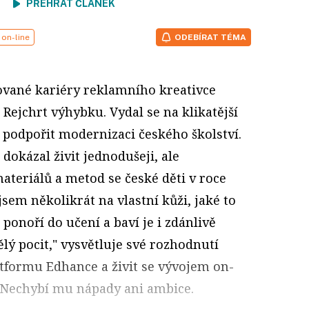
ení
PŘEHRÁT ČLÁNEK
on-line
ODEBÍRAT TÉMA
ované kariéry reklamního kreativce
 Rejchrt výhybku. Vydal se na klikatější
 podpořit modernizaci českého školství.
 dokázal živit jednodušeji, ale
ateriálů a metod se české děti v roce
 jsem několikrát na vlastní kůži, jaké to
 ponoří do učení a baví je i zdánlivě
ělý pocit," vysvětluje své rozhodnutí
atformu Edhance a živit se vývojem on-
 Nechybí mu nápady ani ambice.