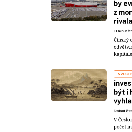
by ev
z mon
rival
11 minut čt
Čínský 
odvětvíc
kapitál
INVEST
inves
být i
vyhla
6 minut čte
V Česku 
počet i