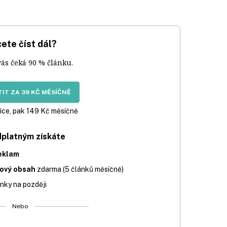
ete číst dál?
vás čeká 90 % článku.
IT ZA 39 KČ MĚSÍČNĚ
íce, pak 149 Kč měsíčně
dplatným získáte
eklam
iový obsah
zdarma (5 článků měsíčně)
nky na později
Nebo