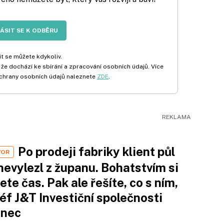
LÁSIT SE K ODBĚRU
t se můžete kdykoliv.
 že dochází ke sbírání a zpracování osobních údajů. Více
chrany osobních údajů naleznete
ZDE
.
Po prodeji fabriky klient půl
VOR
nevylezl z županu. Bohatstvím si
ete čas. Pak ale řešíte, co s ním,
šéf J&T Investiční společnosti
inec