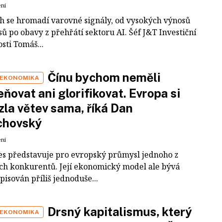
ení
ch se hromadí varovné signály, od vysokých výnosů
ů po obavy z přehřátí sektoru AI. Šéf J&T Investiční
sti Tomáš...
Čínu bychom neměli
 EKONOMIKA
ňovat ani glorifikovat. Evropa si
zla větev sama, říká Dan
chovský
ení
es představuje pro evropský průmysl jednoho z
ích konkurentů. Její ekonomický model ale bývá
pisován příliš jednoduše...
Drsný kapitalismus, který
 EKONOMIKA