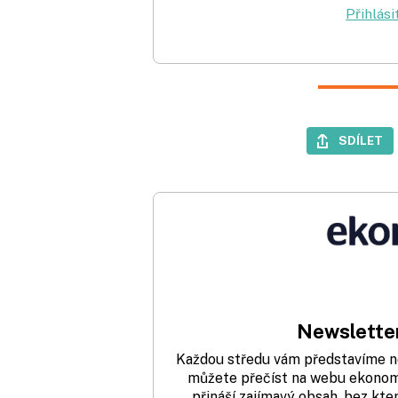
Přihlási
SDÍLET
Newsletter
Každou středu vám představíme nej
můžete přečíst na webu ekonom.
přináší zajímavý obsah, bez kte