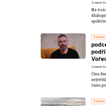
15 minut čt
Na trzí
dluhopis
společno
ČÍNSKÁ
podce
podří
Voře
12 minut čt
Čína dn
největš
často po
ČÍNSKÁ