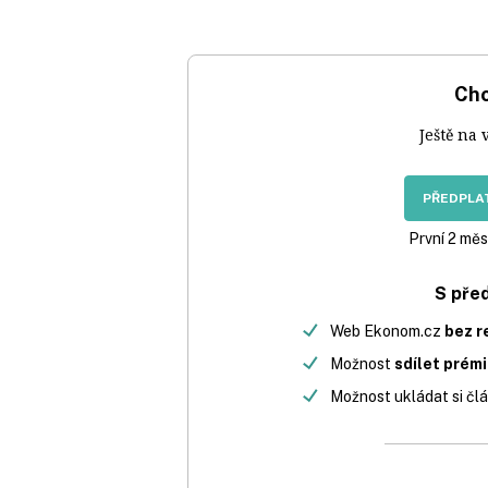
Chc
Ještě na 
PŘEDPLAT
První 2 měs
S pře
Web Ekonom.cz
bez r
Možnost
sdílet prém
Možnost ukládat si člá