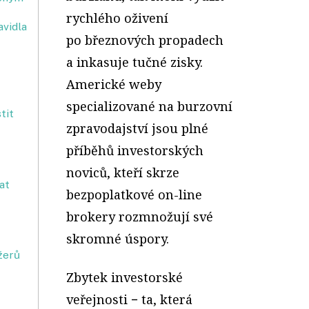
rychlého oživení
avidla
po březnových propadech
a inkasuje tučné zisky.
Americké weby
specializované na burzovní
tit
zpravodajství jsou plné
příběhů investorských
noviců, kteří skrze
at
bezpoplatkové on-line
brokery rozmnožují své
skromné úspory.
žerů
Zbytek investorské
veřejnosti − ta, která