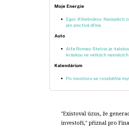
Moje Energie
Egor Khlebnikov: Neúspěch 
jen poctivá dřina
Auto
Alfa Romeo Stelvio je italsko
kráskou ve velkých nesnázích
Kalendárium
Po monitoru se rozeběhla my
"Existoval úzus, že genera
investoři," přiznal pro Fin