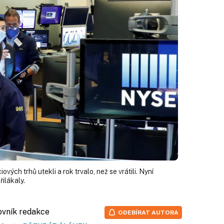
ciových trhů utekli a rok trvalo, než se vrátili. Nyní
ilákaly.
ovník redakce
ODEBÍRAT AUTORA