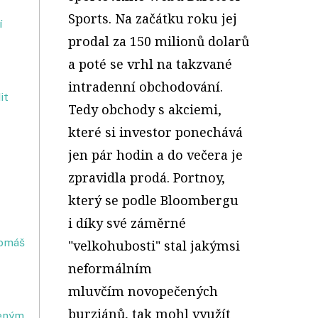
Sports. Na začátku roku jej
í
prodal za 150 milionů dolarů
a poté se vrhl na takzvané
intradenní obchodování.
it
Tedy obchody s akciemi,
které si investor ponechává
jen pár hodin a do večera je
zpravidla prodá. Portnoy,
který se podle Bloombergu
i díky své záměrné
Tomáš
"velkohubosti" stal jakýmsi
neformálním
mluvčím novopečených
burziánů, tak mohl využít
ceným