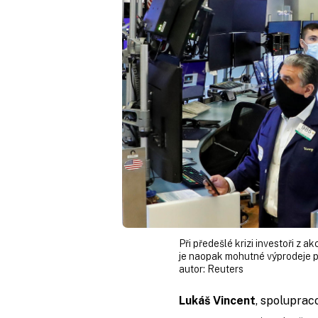
Při předešlé krizi investoři z ak
je naopak mohutné výprodeje př
autor:
Reuters
Lukáš Vincent
, spoluprac