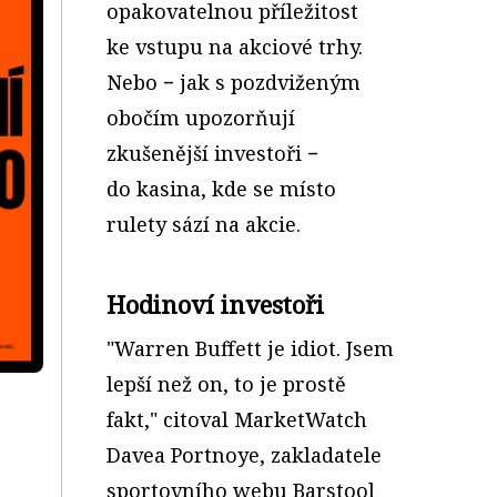
opakovatelnou příležitost
ke vstupu na akciové trhy.
Nebo − jak s pozdviženým
obočím upozorňují
zkušenější investoři −
do kasina, kde se místo
rulety sází na akcie.
Hodinoví investoři
"Warren Buffett je idiot. Jsem
lepší než on, to je prostě
fakt," citoval MarketWatch
Davea Portnoye, zakladatele
sportovního webu Barstool