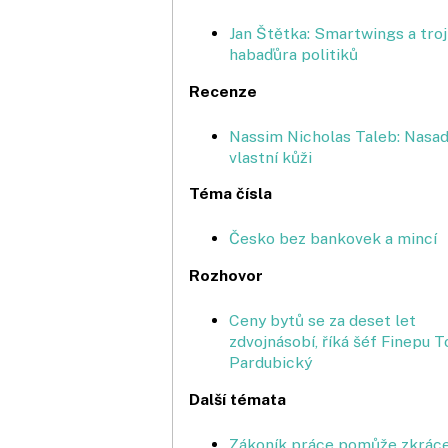
Jan Štětka: Smartwings a troj
habaďůra politiků
Recenze
Nassim Nicholas Taleb: Nasad
vlastní kůži
Téma čísla
Česko bez bankovek a mincí
Rozhovor
Ceny bytů se za deset let
zdvojnásobí, říká šéf Finepu 
Pardubický
Další témata
Zákoník práce pomůže zkrá