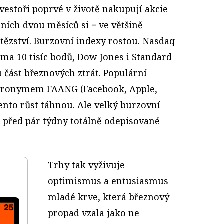
vestoři poprvé v životě nakupují akcie
ních dvou měsíců si − ve většině
vítězství. Burzovní indexy rostou. Nasdaq
ma 10 tisíc bodů, Dow Jones i Standard
 část březnových ztrát. Populární
akronymem FAANG (Facebook, Apple,
ento růst táhnou. Ale velký burzovní
před pár týdny totálně odepisované
Trhy tak vyživuje
optimismus a entusiasmus
mladé krve, která březnový
propad vzala jako ne­