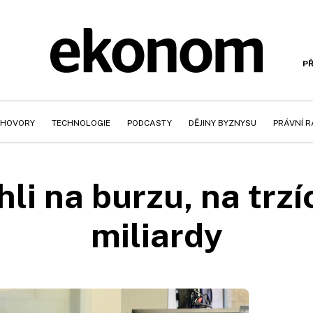
PŘ
HOVORY
TECHNOLOGIE
PODCASTY
DĚJINY BYZNYSU
PRÁVNÍ 
hli na burzu, na trzí
miliardy