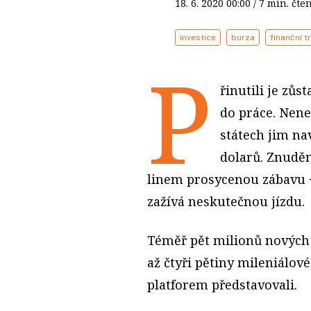
18. 6. 2020
00:00
/ 7 min. č
investice
burza
finanční t
P
řinutili je zůs
do práce. Nene
státech jim na
dolarů. Znuděn
linem prosycenou zábavu −
zažívá neskutečnou jízdu.
Téměř pět milionů nových i
až čtyři pětiny mileniálové
platforem představovali.