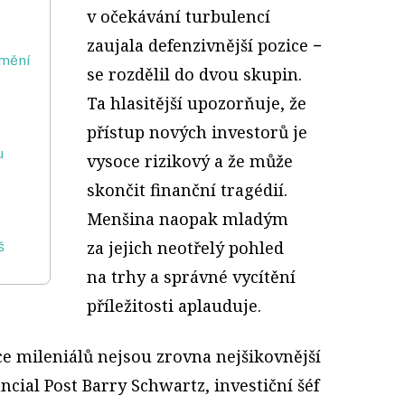
v očekávání turbulencí
zaujala defenzivnější pozice −
změní
se rozdělil do dvou skupin.
Ta hlasitější upo­zorňuje, že
přístup nových investorů je
u
vysoce rizikový a že může
skončit finanční tragédií.
Menšina naopak mladým
za jejich neotřelý pohled
š
na trhy a správné vycítění
příležitosti aplauduje.
ce mileniálů nejsou zrovna nejšikovnější
ancial Post Barry Schwartz, investiční šéf