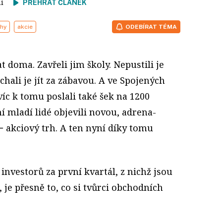
tení
PŘEHRÁT ČLÁNEK
rhy
akcie
ODEBÍRAT TÉMA
tat doma. Zavřeli jim školy. Nepustili je
chali je jít za zábavou. A ve Spojených
víc k tomu poslali také šek na 1200
í mladí lidé objevili novou, adrena­
 akciový trh. A ten nyní díky tomu
nvestorů za první kvartál, z nichž jsou
, je přesně to, co si tvůrci obchodních