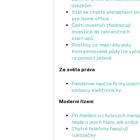
úvazkům
Stát se chystá přenastavit pr
pro home office
Čeští investoři zhodnocují
investice do zahraničních
start‑upů
Rostliny, co mají rády jedy.
Kontaminované půdy lze vyčis
i s pomocí zeleně
Ze světa práva
Pandemie naučila firmy uzavír
smlouvy elektronicky
Moderní řízení
Při hledání vrcholových mana
nejde o jejich hlavu, ale srdce
Chytré telefony fasují už
i uklízečky