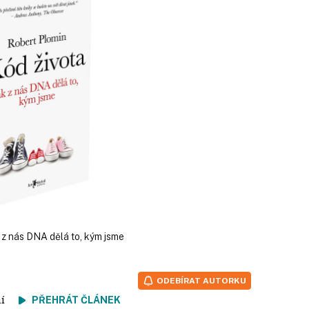
k z nás DNA dělá to, kým jsme
ODEBÍRAT AUTORKU
tení
PŘEHRÁT ČLÁNEK