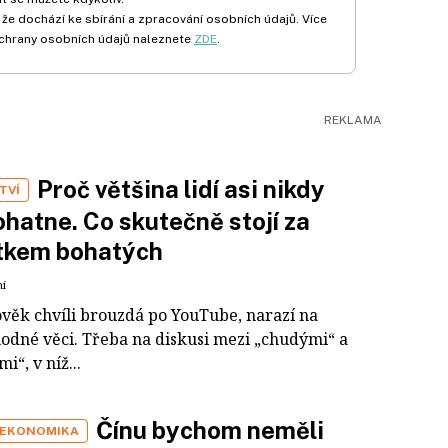
 že dochází ke sbírání a zpracování osobních údajů. Více
chrany osobních údajů naleznete
ZDE
.
Proč většina lidí asi nikdy
TVÍ
hatne. Co skutečně stojí za
tkem bohatých
ní
ověk chvíli brouzdá po YouTube, narazí na
odné věci. Třeba na diskusi mezi „chudými“ a
i“, v níž...
Čínu bychom neměli
 EKONOMIKA