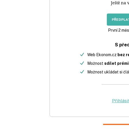
Ještě na 
PŘEDPLAT
První 2 měs
S pře
Web Ekonom.cz
bez r
Možnost
sdílet prém
Možnost ukládat si člá
Přihlási