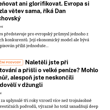
ňovat ani glorifikovat. Evropa si
zla větev sama, říká Dan
chovský
ení
es představuje pro evropský průmysl jednoho z
ích konkurentů. Její ekonomický model ale bývá
pisován příliš jednoduše...
Naletěli jste při
IČNÍ PODVODY
tování a přišli o velké peníze? Mohlo
 hůř, alespoň jste neskončili
dovělí v džungli
ní
za uplynulé tři roky vzrostl více než trojnásobně
nvestičních podvodů, výrazně ho totiž usnadňují deep