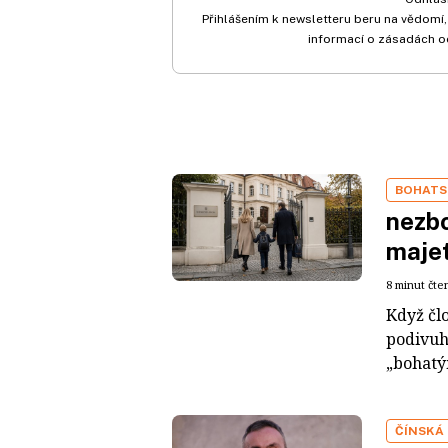
Přihlášením k newsletteru beru na vědomí,
informací o zásadách o
BOHATS
nezbo
maje
8 minut čte
Když čl
podivuh
„bohatým
ČÍNSKÁ