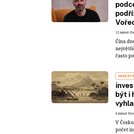
podce
podří
Voře
12 minut čt
Čína dn
největš
často po
INVEST
inves
být i
vyhla
6 minut čte
V Česku 
počet i