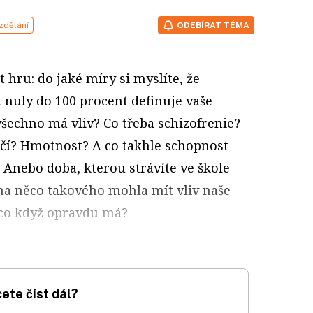
zdělání
ODEBÍRAT TÉMA
 hru: do jaké míry si myslíte, že
d nuly do 100 procent definuje vaše
šechno má vliv? Co třeba schizofrenie?
čí? Hmotnost? A co takhle schopnost
? Anebo doba, kterou strávíte ve škole
 na něco takového mohla mít vliv naše
e co když opravdu má?
ete číst dál?