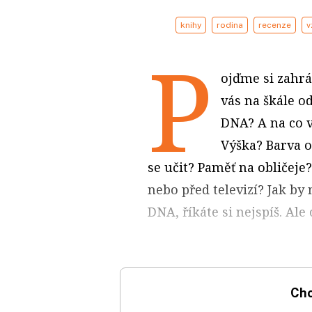
knihy
rodina
recenze
v
P
ojďme si zahrát
vás na škále o
DNA? A na co v
Výška? Barva o
se učit? Paměť na obličeje
nebo před televizí? Jak by
DNA, říkáte si nejspíš. Al
Chc