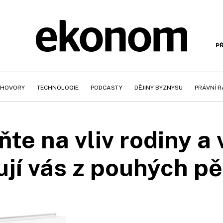
PŘ
HOVORY
TECHNOLOGIE
PODCASTY
DĚJINY BYZNYSU
PRÁVNÍ 
e na vliv rodiny a 
jí vás z pouhých pě