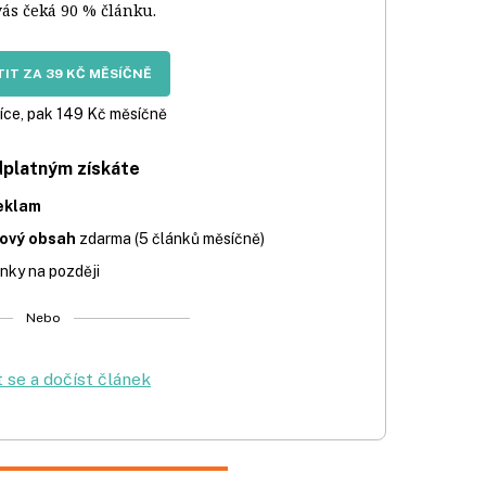
vás čeká 90 % článku.
IT ZA 39 KČ MĚSÍČNĚ
íce, pak 149 Kč měsíčně
dplatným získáte
eklam
iový obsah
zdarma (5 článků měsíčně)
nky na později
Nebo
t se a dočíst článek