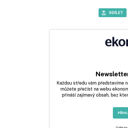
SDÍLET
Newsletter
Každou středu vám představíme nej
můžete přečíst na webu ekonom.
přináší zajímavý obsah, bez kte
PŘIH
Odhlási