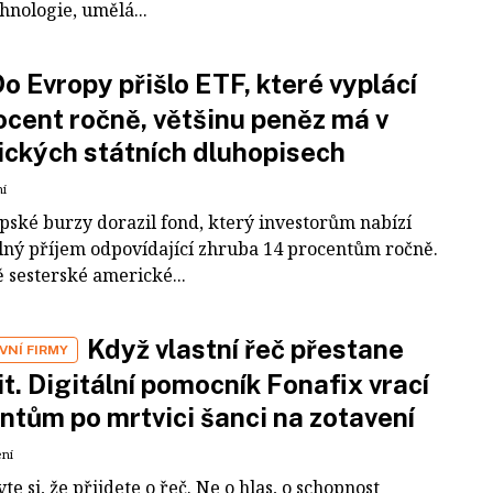
hnologie, umělá...
o Evropy přišlo ETF, které vyplácí
ocent ročně, většinu peněz má v
ckých státních dluhopisech
ní
pské burzy dorazil fond, který investorům nabízí
lný příjem odpovídající zhruba 14 procentům ročně.
 sesterské americké...
Když vlastní řeč přestane
VNÍ FIRMY
it. Digitální pomocník Fonafix vrací
ntům po mrtvici šanci na zotavení
ení
te si, že přijdete o řeč. Ne o hlas, o schopnost