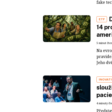
fake tec
D
ETF
14 pr
ameri
5 minut čte
Na evro
pravide
Jeho dvě
INOVATI
slouž
pacie
4 minuty čt
Představ