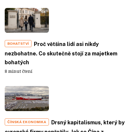
Proč většina lidí asi nikdy
BOHATSTVÍ
nezbohatne. Co skutečně stojí za majetkem
bohatých
8 minut čtení
Drsný kapitalismus, který by
ČÍNSKÁ EKONOMIKA
evropské firmy nepřežily. Jak se Čína z