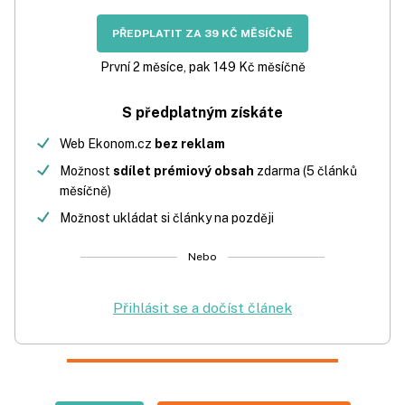
PŘEDPLATIT ZA 39 KČ MĚSÍČNĚ
První 2 měsíce, pak 149 Kč měsíčně
S předplatným získáte
Web Ekonom.cz
bez reklam
Možnost
sdílet prémiový obsah
zdarma (5 článků
měsíčně)
Možnost ukládat si články na později
Nebo
Přihlásit se a dočíst článek