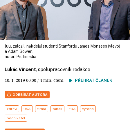
Juul založili někdejší studenti Stanfordu James Monsees (vlevo)
a Adam Bowen.
autor:
Profimedia
Lukáš Vincent
, spolupracovník redakce
10. 1. 2019
00:00
/ 4 min. čtení
PŘEHRÁT ČLÁNEK
ODEBÍRAT AUTORA
zdraví
USA
firma
tabák
FDA
výroba
podnikatel