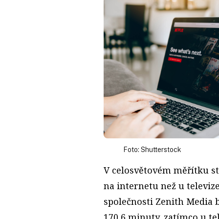
Foto: Shutterstock
V celosvětovém měřítku str
na internetu než u televiz
společnosti Zenith Media 
170,6 minuty, zatímco u te