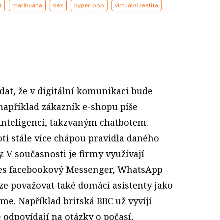
á
marihuana
sex
hyperloop
virtuální realita
dat, že v digitální komunikaci bude
si například zákazník e-shopu píše
nteligencí, takzvaným chatbotem.
ti stále více chápou pravidla daného
y. V současnosti je firmy využívají
es facebookový Messenger, WhatsApp
lze považovat také domácí asistenty jako
me. Například britská BBC už vyvíjí
odpovídají na otázky o počasí,