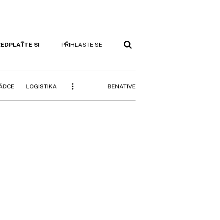
EDPLAŤTE SI
PŘIHLASTE SE
BENATIVE
RÁDCE
LOGISTIKA