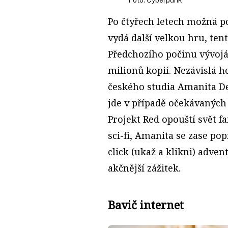
Foto: Cyberpunk
Po čtyřech letech možná p
vydá další velkou hru, te
Předchozího počinu vývojá
milionů kopií. Nezávislá h
českého studia Amanita De
jde v případě očekávanýc
Projekt Red opouští svět 
sci-fi, Amanita se zase po
click (ukaž a klikni) adven
akčnější zážitek.
Bavič internet