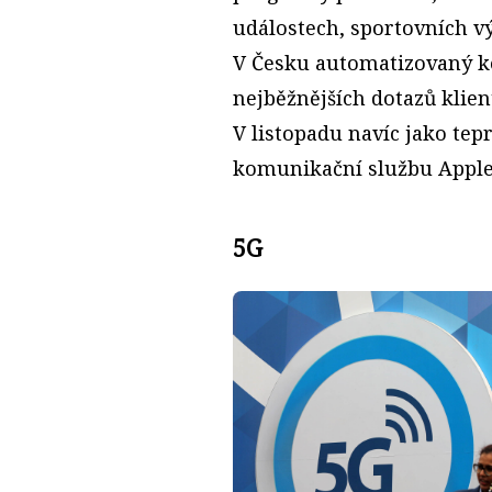
událostech, sportovních vý
V Česku automatizovaný k
nejběžnějších dotazů klie
V listopadu navíc jako tep
komunikační službu Apple 
5G