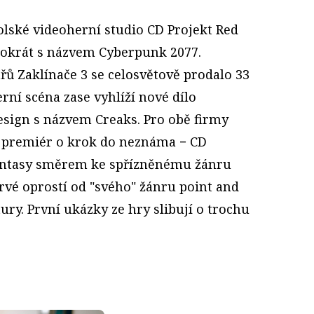
olské videoherní studio CD Projekt Red
ntokrát s názvem Cyberpunk 2077.
řů Zaklínače 3 se celosvětově prodalo 33
erní scéna zase vyhlíží nové dílo
sign s názvem Creaks. Pro obě firmy
h premiér o krok do neznáma − CD
fantasy směrem ke spřízněnému žánru
prvé oprostí od "svého" žánru point and
tury. První ukázky ze hry slibují o trochu