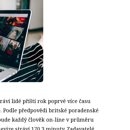
áví lidé příští rok poprvé více času
e. Podle předpovědi britské poradenské
bude každý člověk on-line v průměru
levize stráví 170,3 minuty. Zadavatelé