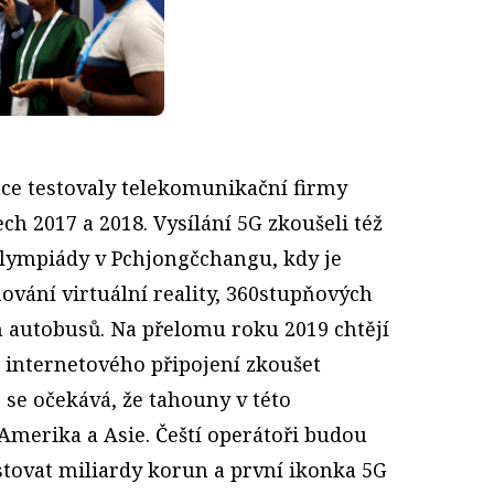
ace testovaly telekomunikační firmy
ech 2017 a 2018. Vysílání 5G zkoušeli též
lympiády v Pchjongčchangu, kdy je
ování virtuální reality, 360stupňových
h autobusů. Na přelomu roku 2019 chtějí
internetového připojení zkoušet
 se očekává, že tahouny v této
Amerika a Asie. Čeští operátoři budou
stovat miliardy korun a první ikonka 5G