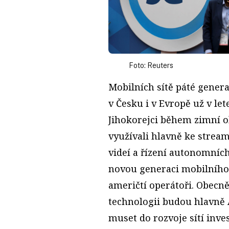
Foto: Reuters
Mobilních sítě páté gener
v Česku i v Evropě už v let
Jihokorejci během zimní o
využívali hlavně ke stream
videí a řízení autonomníc
novou generaci mobilního 
američtí operátoři. Obecně
technologii budou hlavně 
muset do rozvoje sítí inve