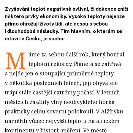
Zvyšování teplot negativně ovlivní, či dokonce zničí
některé prvky ekonomiky. Vysoké teploty nejenže
přímo ohrožují životy lidí, ale nesou s sebou
i dlouhodobé následky. Tím hlavním, o kterém se
mluví i v Česku, je sucho.
M
áme za sebou další rok, který boural
teplotní rekordy. Planeta se zahřívá
a nejde jen o stoupající průměrné teploty
v několika posledních letech, její obyvatele
trápí stále častější extrémy počasí. V letních
měsících zasáhly vlny neobvyklého horka
prakticky celou severní polokouli. V Alžírsku
naměřili vůbec nejvyšší teplotu na africkém
kontinentu v historii měření. Ve městě