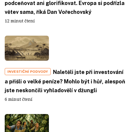
podceňovat ani glorifikovat. Evropa si podřízla
větev sama, říká Dan Vořechovský
12 minut čtení
Naletěli jste při investování
INVESTIČNÍ PODVODY
a přišli o velké peníze? Mohlo být i hůř, alespoň
jste neskončili vyhladovělí v džungli
6 minut čtení