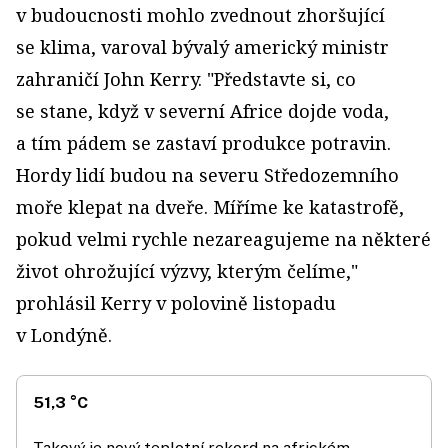
v budoucnosti mohlo zvednout zhoršující
se klima, varoval bývalý americký ministr
zahraničí John Kerry. "Představte si, co
se stane, když v severní Africe dojde voda,
a tím pádem se zastaví produkce potravin.
Hordy lidí budou na severu Středozemního
moře klepat na dveře. Míříme ke katastrofě,
pokud velmi rychle nezareagujeme na některé
život ohrožující výzvy, kterým čelíme,"
prohlásil Kerry v polovině listopadu
v Londýně.
51,3 °C
Takový je nový teplotní rekord na africkém