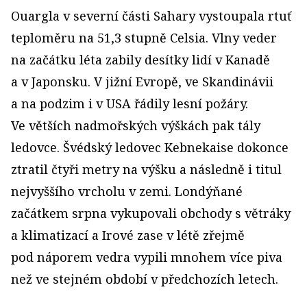
Ouargla v severní části Sahary vystoupala rtuť
teploměru na 51,3 stupně Celsia. Vlny veder
na začátku léta zabily desítky lidí v Kanadě
a v Japonsku. V jižní Evropě, ve Skandinávii
a na podzim i v USA řádily lesní požáry.
Ve větších nadmořských výškách pak tály
ledovce. Švédský ledovec Kebnekaise dokonce
ztratil čtyři metry na výšku a následně i titul
nejvyššího vrcholu v zemi. Londýňané
začátkem srpna vykupovali obchody s větráky
a klimatizací a Irové zase v létě zřejmě
pod náporem vedra vypili mnohem více piva
než ve stejném období v předchozích letech.