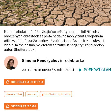
Katastrofické scénáře týkající se příští generace lidí žijících v
ohrožených oblastech se ještě nedávno mohly zdát Evropa­nům
příliš vzdálené. Jenže změny už začínají pociťovat i ti, kdo obývají
ideální mírné pásmo, ve kterém se zatím střídají čtyři roční období.
autor:
Shutterstock
Simona Fendrychová
, redaktorka
20. 12. 2018
00:00
/ 5 min. čtení
PŘEHRÁT ČLÁ
ODEBÍRAT AUTORKU
ekonomika
sucho
globální oteplování
ODEBÍRAT TÉMA