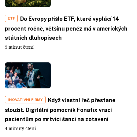
Do Evropy přišlo ETF, které vyplácí 14
ETF
procent ročně, většinu peněz má v amerických
státních dluhopisech
5 minut čtení
Když vlastní řeč přestane
INOVATIVNÍ FIRMY
sloužit. Digitální pomocník Fonafix vrací
pacientům po mrtvici šanci na zotavení
4 minuty čtení