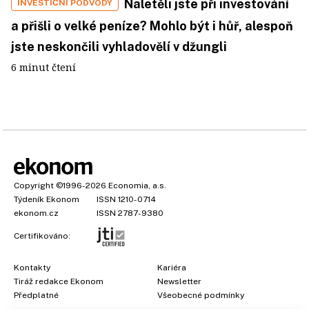
Naletěli jste při investování
INVESTIČNÍ PODVODY
a přišli o velké peníze? Mohlo být i hůř, alespoň
jste neskončili vyhladovělí v džungli
6 minut čtení
Copyright
©1996-2026
Economia, a.s.
Týdeník Ekonom
ISSN 1210-0714
ekonom.cz
ISSN 2787-9380
Certifikováno:
Kontakty
Kariéra
Tiráž redakce Ekonom
Newsletter
×
Předplatné
Všeobecné podmínky