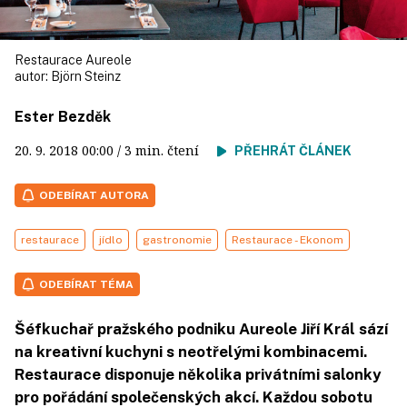
Restaurace Aureole
autor:
Björn Steinz
Ester Bezděk
20. 9. 2018
00:00
/ 3 min. čtení
PŘEHRÁT ČLÁNEK
ODEBÍRAT AUTORA
restaurace
jídlo
gastronomie
Restaurace - Ekonom
ODEBÍRAT TÉMA
Šéfkuchař pražského podniku Aureole Jiří Král sází
na kreativní kuchyni s neotřelými kombinacemi.
Restaurace disponuje několika privátními salonky
pro pořádání společenských akcí. Každou sobotu