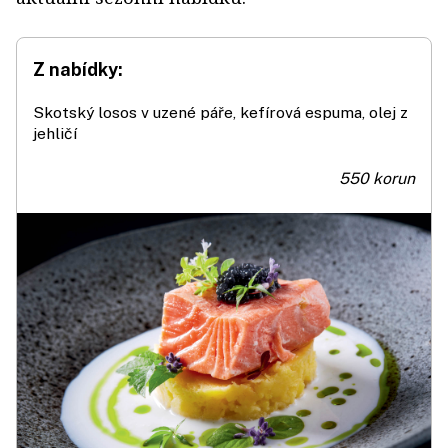
Z nabídky:
Skotský losos v uzené páře, kefírová espuma, olej z
jehličí
550 korun