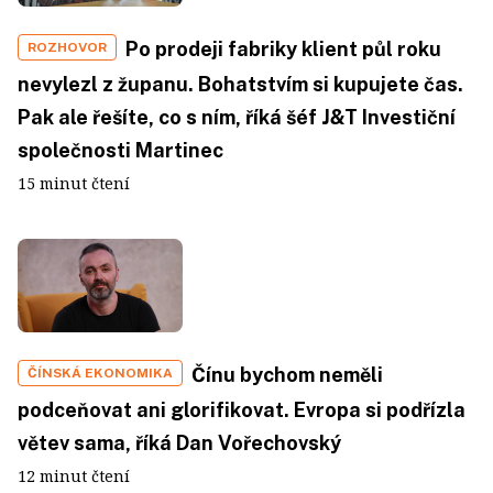
Po prodeji fabriky klient půl roku
ROZHOVOR
nevylezl z županu. Bohatstvím si kupujete čas.
Pak ale řešíte, co s ním, říká šéf J&T Investiční
společnosti Martinec
15 minut čtení
Čínu bychom neměli
ČÍNSKÁ EKONOMIKA
podceňovat ani glorifikovat. Evropa si podřízla
větev sama, říká Dan Vořechovský
12 minut čtení