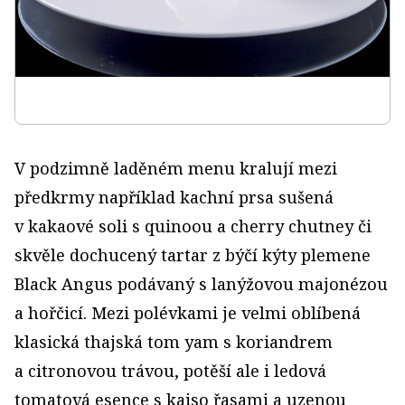
V podzimně laděném menu kralují mezi
předkrmy například kachní prsa sušená
v kakaové soli s quinoou a cherry chutney či
skvěle dochucený tartar z býčí kýty plemene
Black Angus podávaný s lanýžovou majonézou
a hořčicí. Mezi polévkami je velmi oblíbená
klasická thajská tom yam s koriandrem
a citronovou trávou, potěší ale i ledová
tomatová esence s kaiso řasami a uzenou