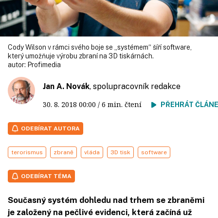
Cody Wilson v rámci svého boje se „systémem“ šíří software,
který umožňuje výrobu zbraní na 3D tiskárnách.
autor:
Profimedia
Jan A. Novák
, spolupracovník redakce
30. 8. 2018
00:00
/ 6 min. čtení
PŘEHRÁT ČLÁN
ODEBÍRAT AUTORA
terorismus
zbraně
vláda
3D tisk
software
ODEBÍRAT TÉMA
Současný systém dohledu nad trhem se zbraněmi
je založený na pečlivé evidenci, která začíná už