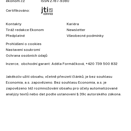
ekonom.cz
ISSN 2787-9380
Certifikováno:
Kontakty
Kariéra
Tiráž redakce Ekonom
Newsletter
Předplatné
Všeobecné podmínky
Prohlášení o cookies
Nastavení soukromí
Ochrana osobních údajů
Inzerce
, obchodní garant:
Adéla Formáčková
,
+420 739 500 832
Jakékoliv užití obsahu, včetně převzetí článků, je bez souhlasu
Economia, a.s. zapovězeno. Bez souhlasu Economia, a.s. je
zapovězeno též rozmnožování obsahu pro účely automatizované
analýzy textů nebo dat podle ustanovení § 39c autorského zákona.