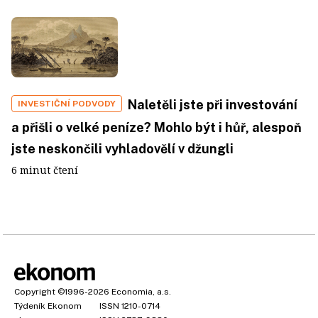
Naletěli jste při investování
INVESTIČNÍ PODVODY
a přišli o velké peníze? Mohlo být i hůř, alespoň
jste neskončili vyhladovělí v džungli
6 minut čtení
Copyright
©1996-2026
Economia, a.s.
Týdeník Ekonom
ISSN 1210-0714