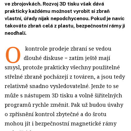
ve zbrojovkách. Rozvoj 3D tisku však dává
prakticky každému možnost vyrobit si zbraň
vlastní, úřady nijak nepodchycenou. Pokud je navíc
takováto zbraň celá z plastu, bezpečnostní rámy ji
neodhalí.
O
kontrole prodeje zbraní se vedou
dlouhé diskuse − zatím ještě mají
smysl, protože prakticky všechny použitelné
střelné zbraně pocházejí z továren, a jsou tedy
relativně snadno vysledovatelné. Jenže to se
může s nástupem 3D tisku a volně šiřitelných
programů rychle změnit. Pak už budou úvahy
o zpřísnění kontrol zbytečné a do šrotu
mohou jít i bezpečnostní magnetické rámy