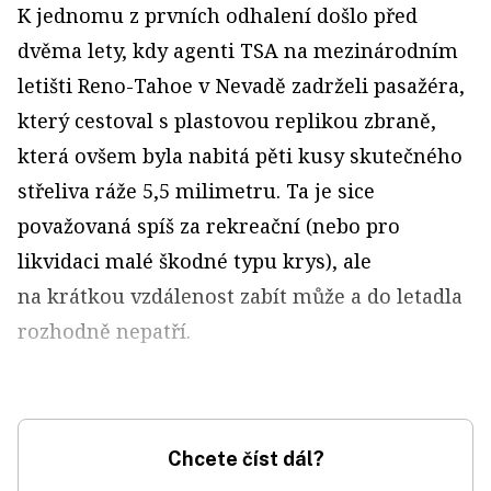
K jednomu z prvních odhalení došlo před
dvěma lety, kdy agenti TSA na mezinárodním
letišti Reno-Tahoe v Nevadě zadrželi pasažéra,
který cestoval s plastovou replikou zbraně,
která ovšem byla nabitá pěti kusy skutečného
střeliva ráže 5,5 milimetru. Ta je sice
považovaná spíš za rekreační (nebo pro
likvidaci malé škodné typu krys), ale
na krátkou vzdálenost zabít může a do letadla
rozhodně nepatří.
Chcete číst dál?