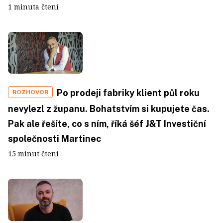
1 minuta čtení
Po prodeji fabriky klient půl roku
ROZHOVOR
nevylezl z županu. Bohatstvím si kupujete čas.
Pak ale řešíte, co s ním, říká šéf J&T Investiční
společnosti Martinec
15 minut čtení