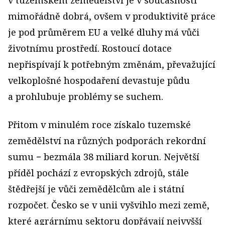
v tuzemském zemědělství je v současnosti
mimořádně dobrá, ovšem v produktivitě práce
je pod průměrem EU a velké dluhy má vůči
životnímu prostředí. Rostoucí dotace
nepřispívají k potřebným změnám, převažující
velkoplošné hospodaření devastuje půdu
a prohlubuje problémy se suchem.
Přitom v minulém roce získalo tuzemské
zemědělství na různých podporách rekordní
sumu − bezmála 38 miliard korun. Největší
příděl pochází z evropských zdrojů, stále
štědřejší je vůči zemědělcům ale i státní
rozpočet. Česko se v unii vyšvihlo mezi země,
které agrárnímu sektoru dopřávají nejvyšší