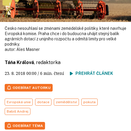
Česko nesouhlasí se změnami zemědělské politiky, které navrhuje
Evropská komise. Praha chce i do budoucna uhájit stejný balík
agrárních dotací z unijního rozpočtu a odmítá limity pro velké
podniky.
autor:
Aleš Masner
Táňa Králová
, redaktorka
23. 8. 2018
00:00
/ 6 min. čtení
PŘEHRÁT ČLÁNEK
ODEBÍRAT AUTORKU
Evropská unie
dotace
zemědělství
pokuta
Babiš Andrej
ODEBÍRAT TÉMA