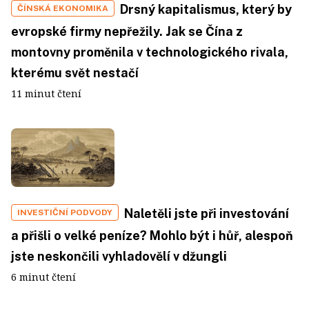
Drsný kapitalismus, který by
ČÍNSKÁ EKONOMIKA
evropské firmy nepřežily. Jak se Čína z
montovny proměnila v technologického rivala,
kterému svět nestačí
11 minut čtení
Naletěli jste při investování
INVESTIČNÍ PODVODY
a přišli o velké peníze? Mohlo být i hůř, alespoň
jste neskončili vyhladovělí v džungli
6 minut čtení