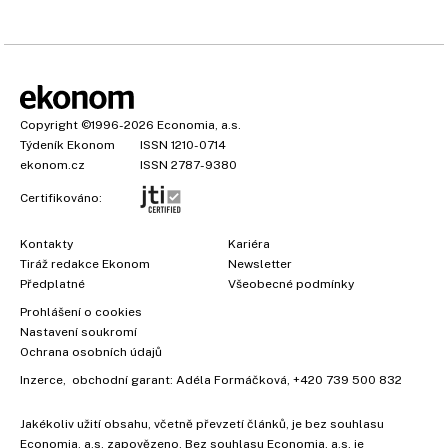
Copyright
©1996-2026
Economia, a.s.
Týdeník Ekonom
ISSN 1210-0714
ekonom.cz
ISSN 2787-9380
Certifikováno:
Kontakty
Kariéra
Tiráž redakce Ekonom
Newsletter
Předplatné
Všeobecné podmínky
×
Prohlášení o cookies
Nastavení soukromí
Ochrana osobních údajů
Inzerce
, obchodní garant:
Adéla Formáčková
,
+420 739 500 832
Jakékoliv užití obsahu, včetně převzetí článků, je bez souhlasu
Economia, a.s. zapovězeno. Bez souhlasu Economia, a.s. je