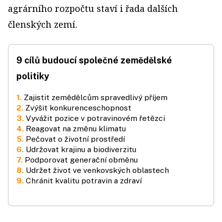
agrárního rozpočtu staví i řada dalších
členských zemí.
9 cílů budoucí společné zemědělské
politiky
1.
Zajistit zemědělcům spravedlivý příjem
2.
Zvýšit konkurenceschopnost
3.
Vyvážit pozice v potravinovém řetězci
4.
Reagovat na změnu klimatu
5.
Pečovat o životní prostředí
6.
Udržovat krajinu a biodiverzitu
7.
Podporovat generační obměnu
8.
Udržet život ve venkovských oblastech
9.
Chránit kvalitu potravin a zdraví