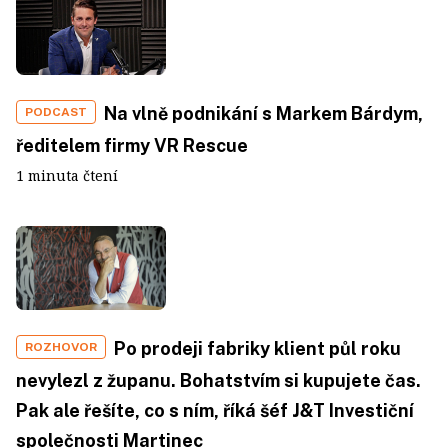
Na vlně podnikání s Markem Bárdym,
PODCAST
ředitelem firmy VR Rescue
1 minuta čtení
Po prodeji fabriky klient půl roku
ROZHOVOR
nevylezl z županu. Bohatstvím si kupujete čas.
Pak ale řešíte, co s ním, říká šéf J&T Investiční
společnosti Martinec